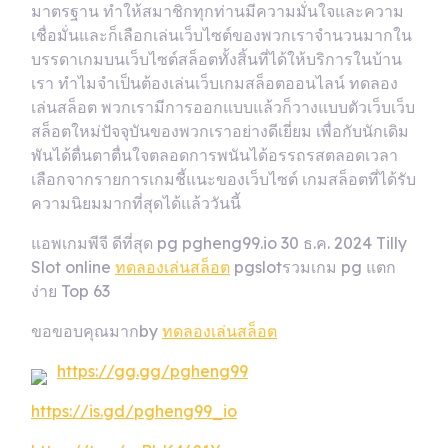
มาตรฐาน ทำให้สมาชิกทุกท่านมีความมั่นใจและความ
เชื่อมั่นและก็เลือกเล่นเว็บไซต์ของพวกเราจำนวนมากใน
บรรดาเกมบนเว็บไซต์สล็อตทั้งสิ้นที่ได้ให้บริการในบ้าน
เรา ทำไมจำเป็นต้องเล่นเว็บเกมสล็อตออนไลน์ ทดลอง
เล่นสล็อต พวกเรามีการออกแบบแล้วก็วางแบบตัวเว็บเว็บ
สล็อตใหม่ปัจจุบันของพวกเราอย่างดีเยี่ยม เพื่อกับนักเดิม
พันได้ตื่นตาตื่นใจตลอดการพนันได้อรรถรสตลอดเวลา
เลือกจากรายการเกมชี้แนะของเว็บไซต์ เกมสล็อตที่ได้รับ
ความนิยมมากที่สุดได้แล้ววันนี้
แอพเกมพีจี ดีที่สุด pg pgheng99.io 30 ธ.ค. 2024 Tilly
Slot online
ทดลองเล่นสล็อต
pgslotรวมเกม pg แตก
ง่าย Top 63
ขอขอบคุณมากby
ทดลองเล่นสล็อต
https://gg.gg/pgheng99
https://is.gd/pgheng99_io