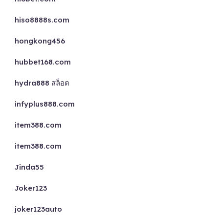
hiso8888s.com
hongkong456
hubbet168.com
hydra888 สล็อต
infyplus888.com
item388.com
item388.com
Jinda55
Joker123
joker123auto