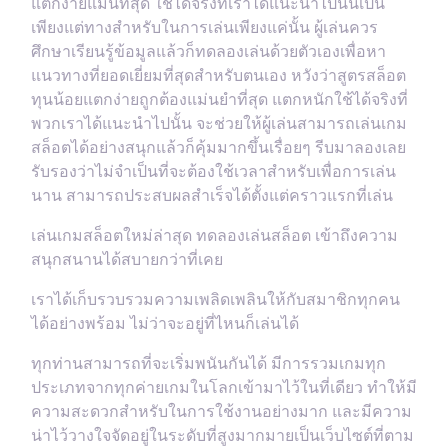
แตกง่ายแม่นที่สุด ใช้ได้จริงที่เราได้แนะนำไปนั้นเป็น
เพียงแต่ทางสำหรับในการเล่นเพียงแค่นั้น ผู้เล่นควร
ศึกษาเรียนรู้ข้อมูลแล้วก็ทดลองเล่นด้วยตัวเองเพื่อหา
แนวทางที่ยอดเยี่ยมที่สุดสำหรับตนเอง หวังว่าสูตรสล็อต
ทุนน้อยแตกง่ายถูกต้องแม่นยำที่สุด แตกหนักใช้ได้จริงที่
พวกเราได้แนะนำไปนั้น จะช่วยให้ผู้เล่นสามารถเล่นเกม
สล็อตได้อย่างสนุกแล้วก็คุ้มมากขึ้นเรื่อยๆ รีบมาลองเลย
รับรองว่าไม่จำเป็นที่จะต้องใช้เวลาสำหรับเพื่อการเล่น
นาน สามารถประสบผลสำเร็จได้ตั้งแต่คราวแรกที่เล่น
เล่นเกมสล็อตใหม่ล่าสุด ทดลองเล่นสล็อต เข้าถึงความ
สนุกสนานได้สบายกว่าที่เคย
เราได้เก็บรวบรวมความเพลิดเพลินให้กับสมาชิกทุกคน
ได้อย่างพร้อม ไม่ว่าจะอยู่ที่ไหนก็เล่นได้
ทุกท่านสามารถที่จะเริ่มพนันกันได้ มีการรวมเกมทุก
ประเภทจากทุกค่ายเกมในโลกเข้ามาไว้ในที่เดียว ทำให้มี
ความสะดวกสำหรับในการใช้งานอย่างมาก และมีความ
น่าไว้วางใจจัดอยู่ในระดับที่สูงมากมายเป็นเว็บไซต์ที่ตาม