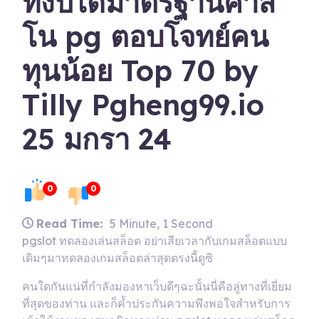
ทั้งปีได้มาตรฐานคาสิ
โน pg ตอบโจทย์คน
ทุนน้อย Top 70 by
Tilly Pgheng99.io
25 มกรา 24
0
0
Read Time:
5 Minute, 1 Second
pgslot ทดลองเล่นสล็อต อย่าเสียเวลากับเกมสล็อตแบบ
เดิมๆมาทดลองเกมสล็อตล่าสุดตรงนี้ดูซิ
คนใดกันแน่ที่กำลังมองหาเว็บดีๆฉะนั้นนี่คือลู่ทางที่เยี่ยม
ที่สุดของท่าน และก็ค้ำประกันความพึงพอใจสำหรับการ