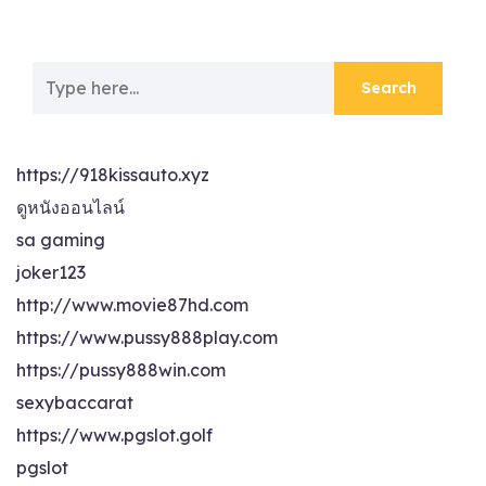
https://918kissauto.xyz
ดูหนังออนไลน์
sa gaming
joker123
http://www.movie87hd.com
https://www.pussy888play.com
https://pussy888win.com
sexybaccarat
https://www.pgslot.golf
pgslot