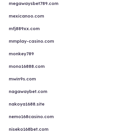
megawaysbet789.com
mexicanoo.com
mfj889xx.com
mmplay-casino.com
monkey789
mono16888.com
mwin9s.com
nagawaybet.com
nakoya1688.site
nemo168casino.com
niseko168bet.com