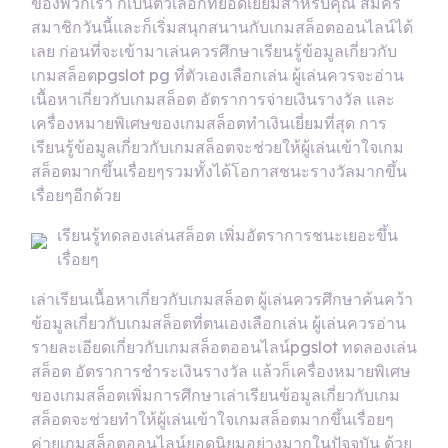
ของพวกเรา ก็เป็นตัวเลือกที่ยอดเยี่ยมสำหรับคุณ สมัคร
สมาชิกวันนี้และก็เริ่มสนุกสนานกับเกมสล็อตออนไลน์ได้
เลย ก่อนที่จะเข้ามาเล่นควรศึกษาเรียนรู้ข้อมูลเกี่ยวกับ
เกมสล็อตpgslot pg ที่ตัวเองเลือกเล่น ผู้เล่นควรจะอ่าน
เนื้อหาเกี่ยวกับเกมสล็อต อัตราการจ่ายเงินรางวัล และ
เครื่องหมายพิเศษของเกมสล็อตทำเงินเยี่ยมที่สุด การ
เรียนรู้ข้อมูลเกี่ยวกับเกมสล็อตจะช่วยให้ผู้เล่นเข้าใจเกม
สล็อตมากขึ้นเรื่อยๆรวมทั้งได้โอกาสชนะรางวัลมากขึ้น
เรื่อยๆอีกด้วย
เรียนรู้ทดลองเล่นสล็อต เพิ่มอัตราการชนะเยอะขึ้น
เรื่อยๆ
เล่าเรียนเนื้อหาเกี่ยวกับเกมสล็อต ผู้เล่นควรศึกษาค้นคว้า
ข้อมูลเกี่ยวกับเกมสล็อตที่ตนเองเลือกเล่น ผู้เล่นควรอ่าน
รายละเอียดเกี่ยวกับเกมสล็อตออนไลน์pgslot ทดลองเล่น
สล็อต อัตราการชำระเงินรางวัล แล้วก็เครื่องหมายพิเศษ
ของเกมสล็อตเพิ่มการศึกษาเล่าเรียนข้อมูลเกี่ยวกับเกม
สล็อตจะช่วยทำให้ผู้เล่นเข้าใจเกมสล็อตมากขึ้นเรื่อยๆ
ค่ายเกมสล็อตออนไลน์ยอดนิยมอย่างมากในปัจจุบัน ด้วย