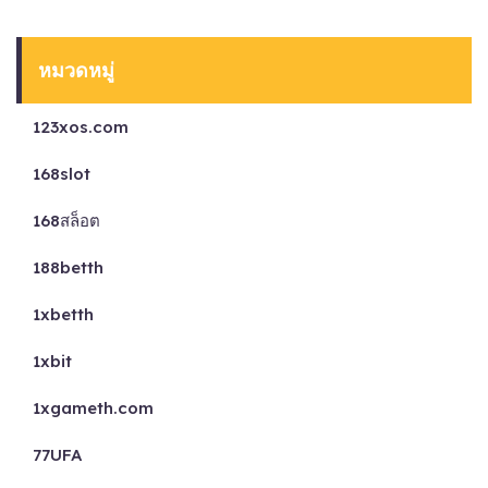
หมวดหมู่
123xos.com
168slot
168สล็อต
188betth
1xbetth
1xbit
1xgameth.com
77UFA