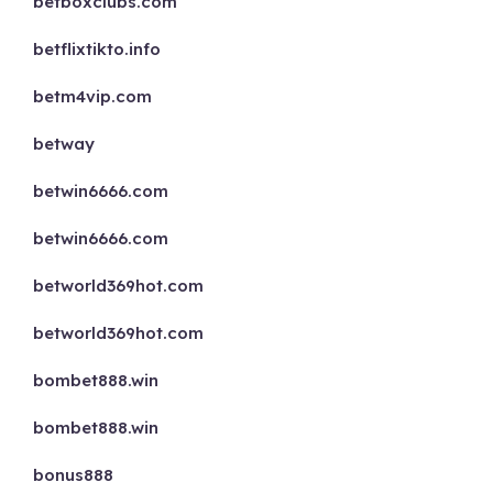
betboxclubs.com
betflixtikto.info
betm4vip.com
betway
betwin6666.com
betwin6666.com
betworld369hot.com
betworld369hot.com
bombet888.win
bombet888.win
bonus888