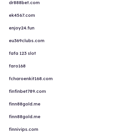
dr888bet.com
ek4567.com
enjoy24.fun
eu369clubs.com
fafa 123 slot
faro168
fcharoenkit168.com
finfinbet789.com
finn88gold.me
finn88gold.me
finnivips.com