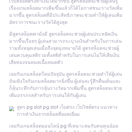
เว็บสล็อตตรงทำเงินได้มากขึ้น สูตรสล็อตจะช่วยผู้เล่นรู้
เรื่องเกมสล็อตมากเพิ่มขึ้นแล้วก็ได้โอกาสชนะรางวัลเพิ่ม
มากขึ้น สูตรสล็อตที่มีประสิทธิภาพจะช่วยทำให้ผู้เล่นเพิ่ม
อัตราการชนะรางวัลได้สูงสุด
มีสูตรสล็อตพามั่งมี สูตรสล็อตจะช่วยผู้เล่นประหยัดเงิน
มากขึ้นเรื่อยๆ ผู้เล่นสามารถระบุวงเงินสำหรับในการเล่น
รวมทั้งหยุดเล่นเมื่อถึงจุดมุ่งหมายได้ สูตรสล็อตจะช่วยผู้
เล่นควบคุมสติรวมทั้งสติสำหรับในการเล่นไม่ให้เสียเงิน
เสียทองจนหมดเนื้อหมดตัว
เจอกับเกมสล็อตใหม่ปัจจุบัน สูตรสล็อตจะช่วยทำให้ผู้เล่น
บันเทิงใจกับเกมสล็อตมากยิ่งขึ้น ผู้เล่นจะรู้สึกตื่นเต้นและ
ก็ลุ้นระทึกกับการลุ้นรางวัลมากเพิ่มขึ้น สูตรสล็อตจะช่วย
เพิ่มอรรถรสสำหรับการเล่นให้กับผู้เล่น
สูตร pg slot pg slot เว็บตรง เว็บไซต์ตรง แนวทาง
การทำเงินจากสล็อตที่ยอดเยี่ยม
เจอกับเกมสล็อตออนไลน์ pg ที่เหมาะสมกับคนทุนน้อย