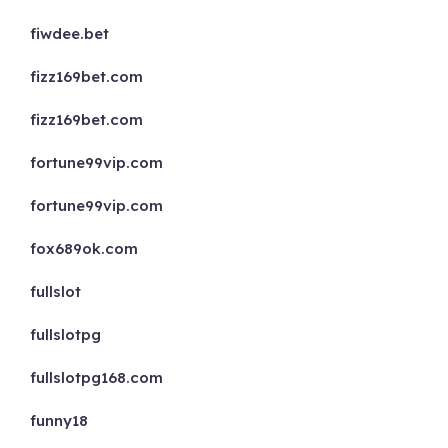
fiwdee.bet
fizz169bet.com
fizz169bet.com
fortune99vip.com
fortune99vip.com
fox689ok.com
fullslot
fullslotpg
fullslotpg168.com
funny18