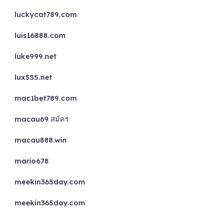
luckycat789.com
luis16888.com
luke999.net
lux555.net
mac1bet789.com
macau69 สมัคร
macau888.win
mario678
meekin365day.com
meekin365day.com