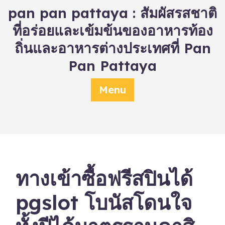
Skip
pan pan pattaya : สัมผัสรสชาติ
to
ที่อร่อยและเข้มข้นของอาหารท้อง
content
ถิ่นและอาหารต่างประเทศที่ Pan
Pan Pattaya
Menu
ทางเข้าซื้อฟรีสปินได้
pgslot โบนัสโดนใจ