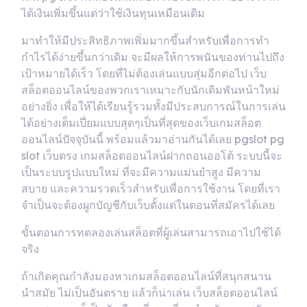
ได้เงินเพิ่มขึ้นแต่ว่าใช้เงินทุนเหมือนเดิม
มาทำให้มีประสิทธิภาพเพิ่มมากขึ้นสำหรับเพื่อการทำ
กำไรได้ง่ายขึ้นกว่าเดิม จะมีผลให้การพนันของท่านไปถึง
เป้าหมายได้เร็ว โดยที่ไม่ต้องเล่นแบบสุ่มอีกต่อไป เว็บ
สล็อตออนไลน์ของพวกเราเหมาะกับนักเดิมพันหน้าใหม่
อย่างยิ่ง เพื่อให้ได้เรียนรู้รวมทั้งมีประสบการณ์ในการเล่น
ได้อย่างเต็มเปี่ยมแบบสุดๆเป็นที่สุดของเว็บเกมสล็อต
ออนไลน์ปัจจุบันนี้ พร้อมแล้วมาอ่านกันได้เลย pgslot pg
slot เว็บตรง เกมสล็อตออนไลน์ฝากถอนออโต้ ระบบนี้จะ
เป็นระบบรูปแบบใหม่ ที่จะมีความแม่นยำสูง มีความ
สบาย และความรวดเร็วสำหรับเพื่อการใช้งาน โดยที่เรา
จำเป็นจะต้องผูกบัญชีกับเว็บตั้งแต่ในตอนที่สมัครได้เลย
ขั้นตอนการทดลองเล่นสล็อตที่ผู้เล่นสามารถเอาไปใช้ได้
จริง
ถ้าเกิดคุณกำลังมองหาเกมสล็อตออนไลน์ที่สนุกสนาน
นำสมัย ไม่เป็นอันตราย แล้วก็น่าเล่น เว็บสล็อตออนไลน์