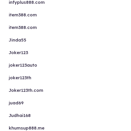
infyplus888.com
item388.com
item388.com
Jinda55
Joker123
joker123auto
joker123th
Joker123th.com
juad69
Judhai168
khumsup888.me