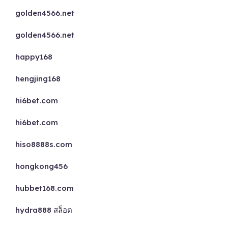
golden4566.net
golden4566.net
happy168
hengjing168
hi6bet.com
hi6bet.com
hiso8888s.com
hongkong456
hubbet168.com
hydra888 สล็อต