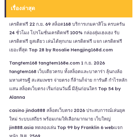
เรื่องล่าสุด
เครดิตฟรี 22 ก.ย. 69 สล็อต168 บริการเกมคาสิโน ครบครัน
24 ชั่วโมง โปรโมชั่นเครดิตฟรี 100% กล่องสุ่มเฮงเฮง รับ
เครดิตฟรี ยูสเดียว เล่นได้ทุกเกม เครดิตฟรี แจก เครดิตฟรี
เยอะที่สุด Top 28 by Rosalie Hengjing168d.com
Tangtem168 tangtem168e.com 1 ก.ย. 2026
tangtem168 เว็บเดียวครบ ทั้งสล็อตและบาคาร่า ลุ้นกงล้อ
มหาเศรษฐี สะสมเพชร จ่ายตรง กี่ล้านก็จ่าย การันตี กำไรหลัก
แสน สล็อตเว็บตรง เริ่มก่อนวันนี้ มีลุ้นก่อนใคร Top 54 by
Alanna
casino jinda888 สล็อตเว็บตรง 2026 ประสบการณ์เล่นยุค
ใหม่ ระบบเสถียร พร้อมเกมให้เลือกมากมาย เว็บใหญ่
jin888.asia ทดลองเล่น Top 99 by Franklin 6 webแจก
หนัก JUL 2569