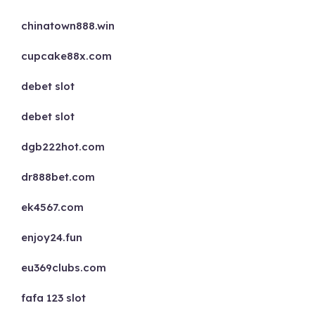
chinatown888.win
cupcake88x.com
debet slot
debet slot
dgb222hot.com
dr888bet.com
ek4567.com
enjoy24.fun
eu369clubs.com
fafa 123 slot