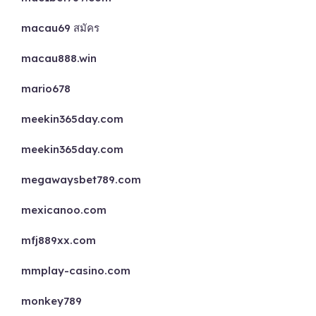
macau69 สมัคร
macau888.win
mario678
meekin365day.com
meekin365day.com
megawaysbet789.com
mexicanoo.com
mfj889xx.com
mmplay-casino.com
monkey789