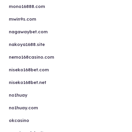
mono16888.com
mwin9s.com
nagawaybet.com
nakoya1688.site
nemo168casino.com
niseko168bet.com
niseko168bet.net
no1huay
no1huay.com
okcasino