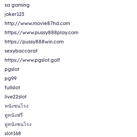
sa gaming
joker123
http://www.movie87hd.com
https://www.pussy888play.com
https://pussy888win.com
sexybaccarat
https://www.pgslot.golf
pgslot
pg99
fullslot
live22slot
หนังชนโรง
ดูหนังฟรี
ดูหนังชนโรง
slot168