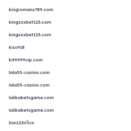
kingromans789.com
kingxxxbet123.com
kingxxxbet123.com
kiss918
kitti999vip.com
lala55-casino.com
lala55-casino.com
lalikabetsgame.com
lalikabetsgame.com
lion123สล็อต