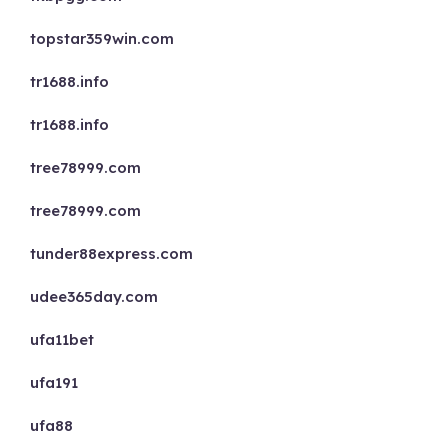
topstar359win.com
tr1688.info
tr1688.info
tree78999.com
tree78999.com
tunder88express.com
udee365day.com
ufa11bet
ufa191
ufa88