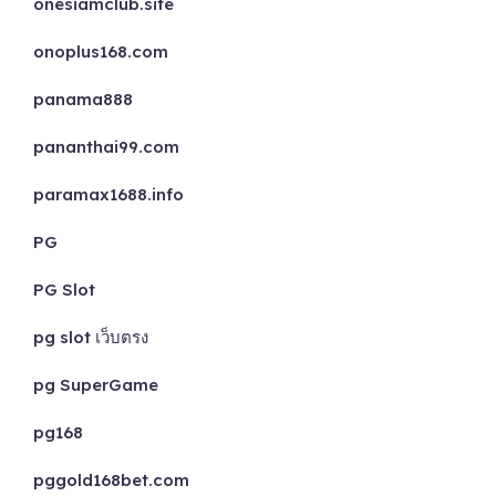
onesiamclub.site
onoplus168.com
panama888
pananthai99.com
paramax1688.info
PG
PG Slot
pg slot เว็บตรง
pg SuperGame
pg168
pggold168bet.com