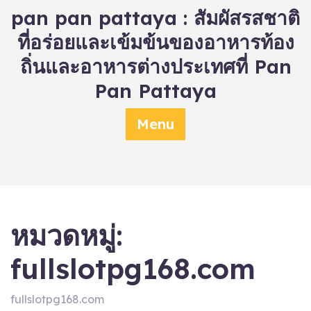
Skip
pan pan pattaya : สัมผัสรสชาติ
to
ที่อร่อยและเข้มข้นของอาหารท้อง
content
ถิ่นและอาหารต่างประเทศที่ Pan
Pan Pattaya
Menu
หมวดหมู่:
fullslotpg168.com
fullslotpg168.com