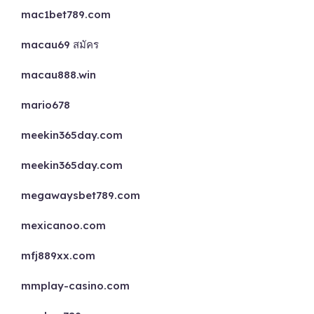
mac1bet789.com
macau69 สมัคร
macau888.win
mario678
meekin365day.com
meekin365day.com
megawaysbet789.com
mexicanoo.com
mfj889xx.com
mmplay-casino.com