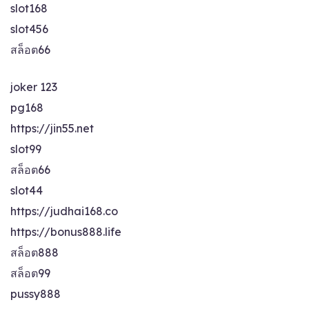
slot168
slot456
สล็อต66
joker 123
pg168
https://jin55.net
slot99
สล็อต66
slot44
https://judhai168.co
https://bonus888.life
สล็อต888
สล็อต99
pussy888