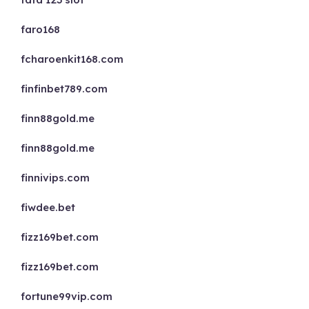
faro168
fcharoenkit168.com
finfinbet789.com
finn88gold.me
finn88gold.me
finnivips.com
fiwdee.bet
fizz169bet.com
fizz169bet.com
fortune99vip.com