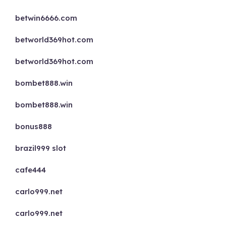
betwin6666.com
betworld369hot.com
betworld369hot.com
bombet888.win
bombet888.win
bonus888
brazil999 slot
cafe444
carlo999.net
carlo999.net