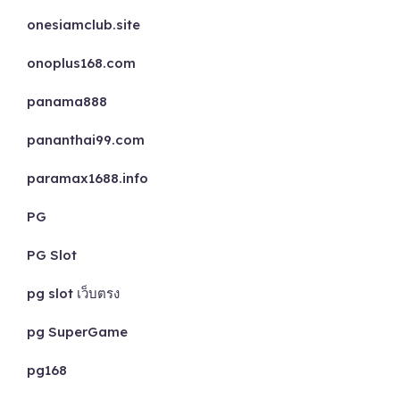
onesiamclub.site
onoplus168.com
panama888
pananthai99.com
paramax1688.info
PG
PG Slot
pg slot เว็บตรง
pg SuperGame
pg168