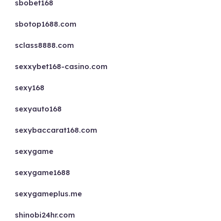
sbobet168
sbotop1688.com
sclass8888.com
sexxybet168-casino.com
sexy168
sexyauto168
sexybaccarat168.com
sexygame
sexygame1688
sexygameplus.me
shinobi24hr.com