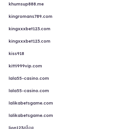
khumsup888.me
kingromans789.com
kingxxxbet123.com
kingxxxbet123.com
kiss918
kitti999vip.com
lala55-casino.com
lala55-casino.com
lalikabetsgame.com
lalikabetsgame.com
lion123สล็อต