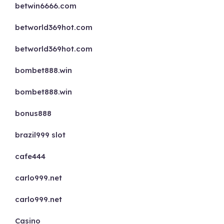
betwin6666.com
betworld369hot.com
betworld369hot.com
bombet888.win
bombet888.win
bonus888
brazil999 slot
cafe444
carlo999.net
carlo999.net
Casino