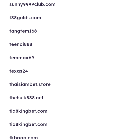
sunny9999club.com
t88golds.com
tangtem168
teenoi888
temmax69
texas24
thaisiambet.store
thehulk888.net
tia8kingbet.com
tia8kingbet.com
tkbpgg.com