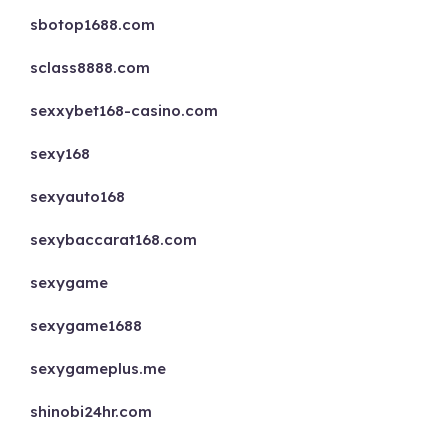
sbotop1688.com
sclass8888.com
sexxybet168-casino.com
sexy168
sexyauto168
sexybaccarat168.com
sexygame
sexygame1688
sexygameplus.me
shinobi24hr.com