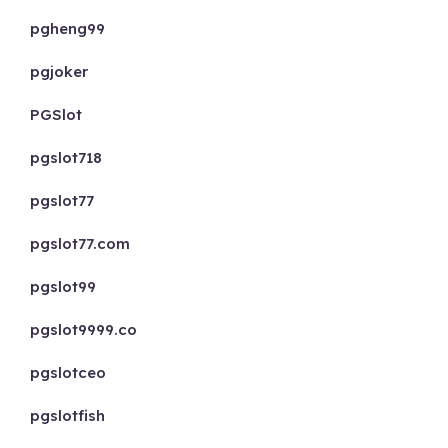
pgheng99
pgjoker
PGSlot
pgslot718
pgslot77
pgslot77.com
pgslot99
pgslot9999.co
pgslotceo
pgslotfish