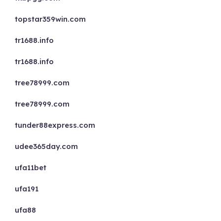
topstar359win.com
tr1688.info
tr1688.info
tree78999.com
tree78999.com
tunder88express.com
udee365day.com
ufa11bet
ufa191
ufa88