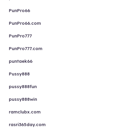
PunPro66
PunPro66.com
PunPro777
PunPro777.com
puntaek66
Pussy888
pussy888fun
pussy888win
ramclubx.com
rasri365day.com