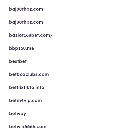
baj88thbz.com
baj88thbz.com
baslot168bet.com/
bbp168.me
bestbet
betboxclubs.com
betflixtikto.info
betm4vip.com
betway
betwin6666.com