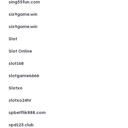
sing55fun.com
six9game.win
six9game.win
Slot
Slot Online
slot168
slotgame6666
Slotxo
slotxo24hr
spbetflik888.com
spd123.club