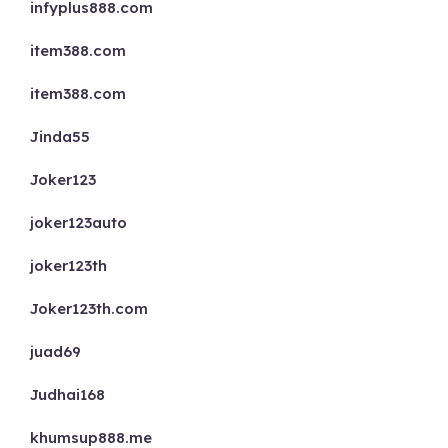
infyplus888.com
item388.com
item388.com
Jinda55
Joker123
joker123auto
joker123th
Joker123th.com
juad69
Judhai168
khumsup888.me