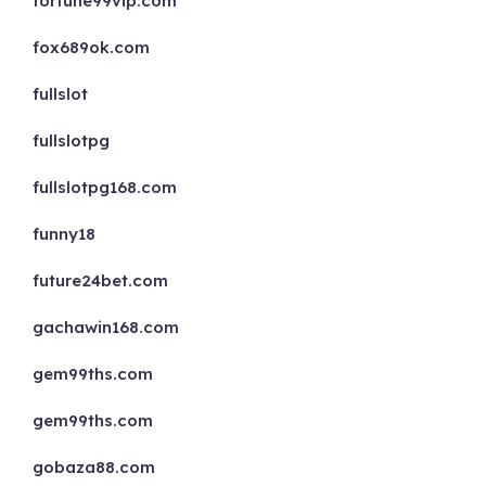
fortune99vip.com
fox689ok.com
fullslot
fullslotpg
fullslotpg168.com
funny18
future24bet.com
gachawin168.com
gem99ths.com
gem99ths.com
gobaza88.com