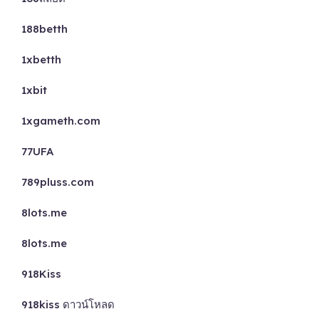
188betth
1xbetth
1xbit
1xgameth.com
77UFA
789pluss.com
8lots.me
8lots.me
918Kiss
918kiss ดาวน์โหลด