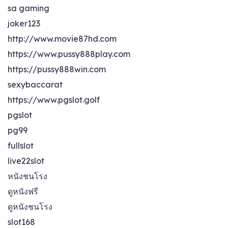
sa gaming
joker123
http://www.movie87hd.com
https://www.pussy888play.com
https://pussy888win.com
sexybaccarat
https://www.pgslot.golf
pgslot
pg99
fullslot
live22slot
หนังชนโรง
ดูหนังฟรี
ดูหนังชนโรง
slot168