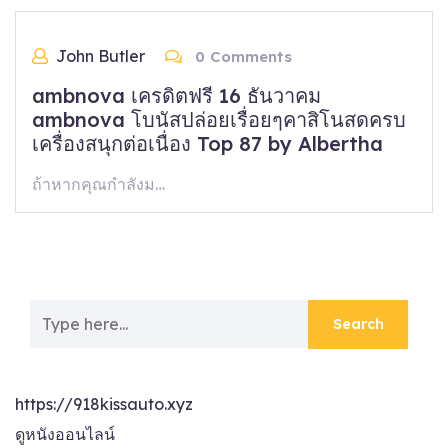
John Butler
0 Comments
ambnova เครดิตฟรี 16 ธันวาคม
ambnova โบนัสปล่อยเรื่อยๆคาสิโนสดครบ
เครื่องสนุกต่อเนื่อง Top 87 by Albertha
ถ้าหากคุณกำลังม…
https://918kissauto.xyz
ดูหนังออนไลน์