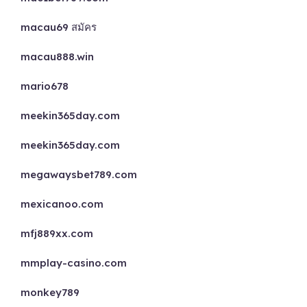
macau69 สมัคร
macau888.win
mario678
meekin365day.com
meekin365day.com
megawaysbet789.com
mexicanoo.com
mfj889xx.com
mmplay-casino.com
monkey789