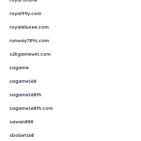
royal99y.com
royaleluxee.com
runway789s.com
s2kgamewin.com
sagame
sagame168
sagame168th
sagame168th.com
sawan888
sbobet168