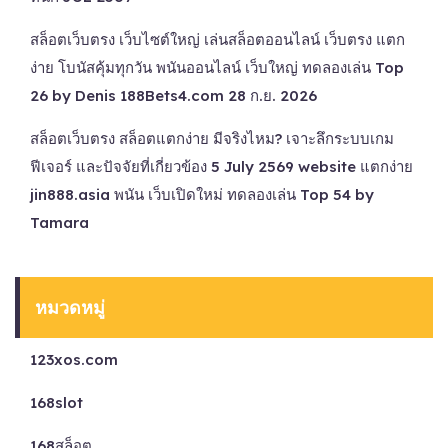
สล็อตเว็บตรง เว็บไซต์ใหญ่ เล่นสล็อตออนไลน์ เว็บตรง แตก
ง่าย โบนัสคุ้มทุกวัน พนันออนไลน์ เว็บใหญ่ ทดลองเล่น Top
26 by Denis 188Bets4.com 28 ก.ย. 2026
สล็อตเว็บตรง สล็อตแตกง่าย มีจริงไหม? เจาะลึกระบบเกม
ฟีเจอร์ และปัจจัยที่เกี่ยวข้อง 5 July 2569 website แตกง่าย
jin888.asia พนัน เว็บเปิดใหม่ ทดลองเล่น Top 54 by
Tamara
หมวดหมู่
123xos.com
168slot
168สล็อต