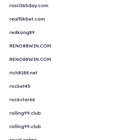
rasri365day.com
realflikbet.com
redkong89
RENO88WIN.COM
RENO88WIN.COM
rich8188.net
rocket45
rockstar66
rolling99.club
rolling99.club
royal online