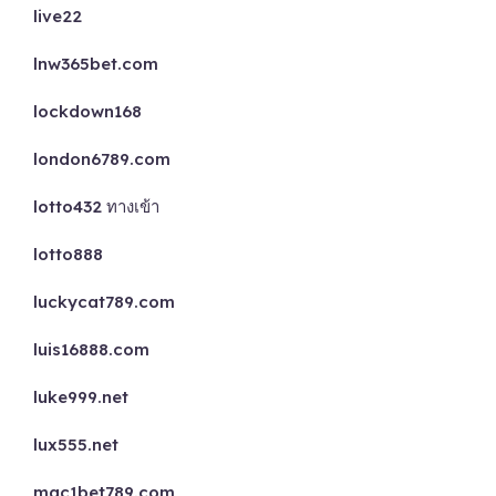
live22
lnw365bet.com
lockdown168
london6789.com
lotto432 ทางเข้า
lotto888
luckycat789.com
luis16888.com
luke999.net
lux555.net
mac1bet789.com