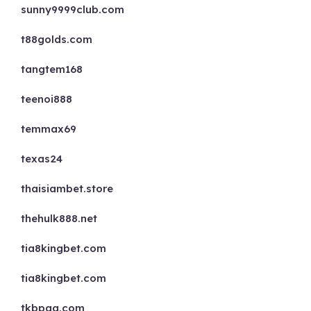
sunny9999club.com
t88golds.com
tangtem168
teenoi888
temmax69
texas24
thaisiambet.store
thehulk888.net
tia8kingbet.com
tia8kingbet.com
tkbpgg.com