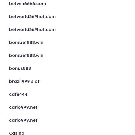
betwin6666.com
betworld369hot.com
betworld369hot.com
bombet888.win
bombet888.win
bonus888
brazil999 slot
cafe444
carlo999.net
carlo999.net
Casino