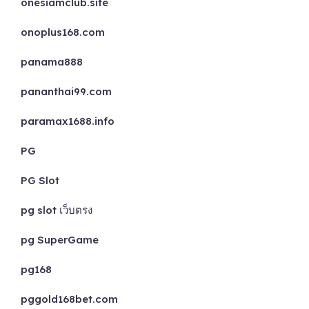
onesiamclub.site
onoplus168.com
panama888
pananthai99.com
paramax1688.info
PG
PG Slot
pg slot เว็บตรง
pg SuperGame
pg168
pggold168bet.com