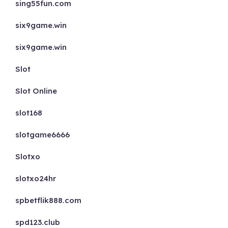
sing55fun.com
six9game.win
six9game.win
Slot
Slot Online
slot168
slotgame6666
Slotxo
slotxo24hr
spbetflik888.com
spd123.club