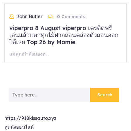
John Butler
0 Comments
viperpro 8 August viperpro เครดิตฟรี
เล่นแล้วแตกทุกไม้ฝากถอนคล่องตัวถอนออก
ได้เลย Top 26 by Mamie
แม้คุณกำลังมองห…
https://918kissauto.xyz
ดูหนังออนไลน์