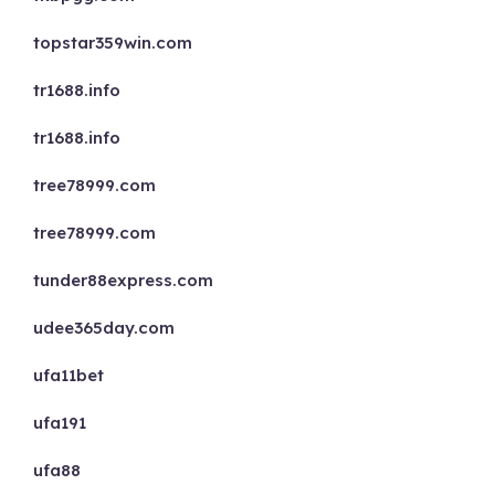
topstar359win.com
tr1688.info
tr1688.info
tree78999.com
tree78999.com
tunder88express.com
udee365day.com
ufa11bet
ufa191
ufa88