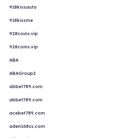
918kissauto
918kissme
928coins.vip
928coins.vip
ABA
ABAGroup2
abbet789.com
abbet789.com
acebet789.com
aden168ss.com