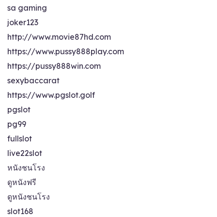
sa gaming
joker123
http://www.movie87hd.com
https://www.pussy888play.com
https://pussy888win.com
sexybaccarat
https://www.pgslot.golf
pgslot
pg99
fullslot
live22slot
หนังชนโรง
ดูหนังฟรี
ดูหนังชนโรง
slot168