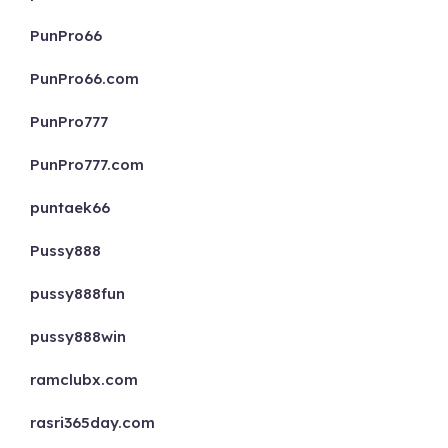
PunPro66
PunPro66.com
PunPro777
PunPro777.com
puntaek66
Pussy888
pussy888fun
pussy888win
ramclubx.com
rasri365day.com