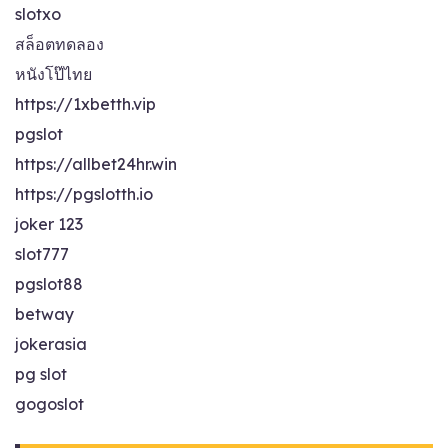
slotxo
สล็อตทดลอง
หนังโป๊ไทย
https://1xbetth.vip
pgslot
https://allbet24hr.win
https://pgslotth.io
joker 123
slot777
pgslot88
betway
jokerasia
pg slot
gogoslot