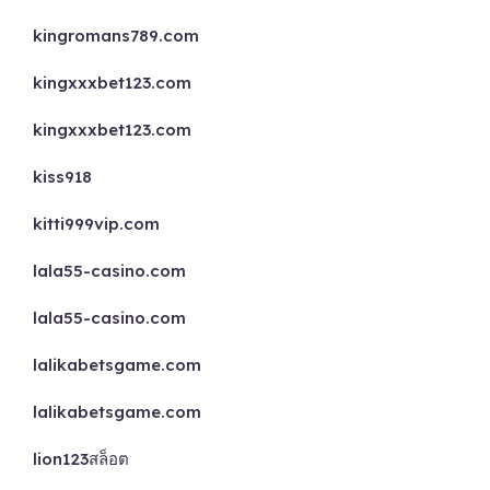
kingromans789.com
kingxxxbet123.com
kingxxxbet123.com
kiss918
kitti999vip.com
lala55-casino.com
lala55-casino.com
lalikabetsgame.com
lalikabetsgame.com
lion123สล็อต