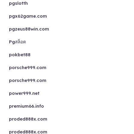
pgslotth
pgx62game.com
pgzeus88win.com
Pgสล็อต
pokbet88
porsche999.com
porsche999.com
power999.net
premium66.info
proded888x.com
proded888x.com