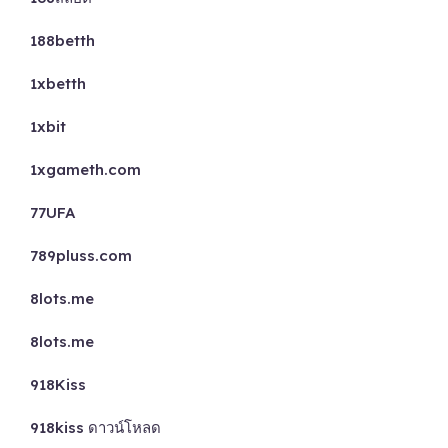
188betth
1xbetth
1xbit
1xgameth.com
77UFA
789pluss.com
8lots.me
8lots.me
918Kiss
918kiss ดาวน์โหลด