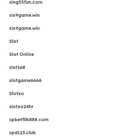
sing55fun.com
six9game.win
six9game.win
Slot
Slot Online
slot168
slotgame6666
Slotxo
slotxo24hr
spbetflik888.com
spd123.club