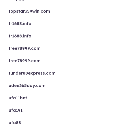
topstar359win.com
tr1688.info
tr1688.info
tree78999.com
tree78999.com
tunder88express.com
udee365day.com
ufa11bet
ufa191
ufa88