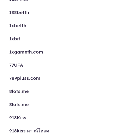
188betth
1xbetth
1xbit
1xgameth.com
77UFA
789pluss.com
8lots.me
8lots.me
918Kiss
918kiss ดาวน์โหลด