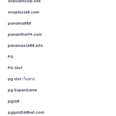
onesiamclub.site
onoplus168.com
panama888
pananthai99.com
paramax1688.info
PG
PG Slot
pg slot เว็บตรง
pg SuperGame
pg168
pggold168bet.com