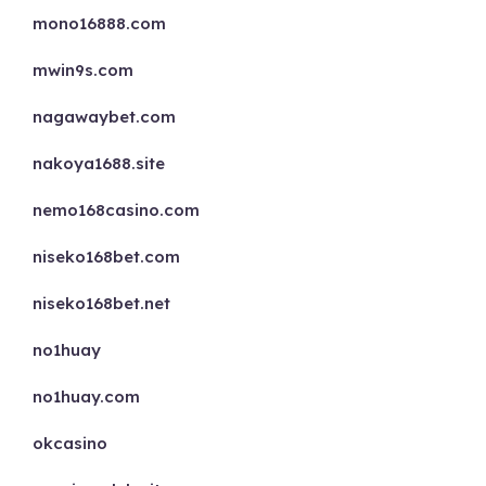
mono16888.com
mwin9s.com
nagawaybet.com
nakoya1688.site
nemo168casino.com
niseko168bet.com
niseko168bet.net
no1huay
no1huay.com
okcasino