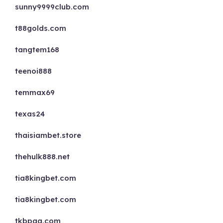
sunny9999club.com
t88golds.com
tangtem168
teenoi888
temmax69
texas24
thaisiambet.store
thehulk888.net
tia8kingbet.com
tia8kingbet.com
tkbpgg.com