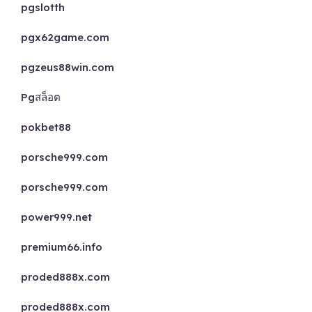
pgslotth
pgx62game.com
pgzeus88win.com
Pgสล็อต
pokbet88
porsche999.com
porsche999.com
power999.net
premium66.info
proded888x.com
proded888x.com