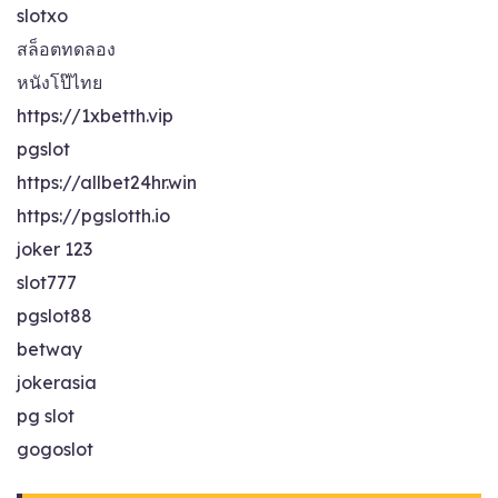
slotxo
สล็อตทดลอง
หนังโป๊ไทย
https://1xbetth.vip
pgslot
https://allbet24hr.win
https://pgslotth.io
joker 123
slot777
pgslot88
betway
jokerasia
pg slot
gogoslot