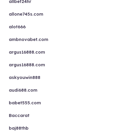
allbet24hr
allone745s.com
alot666
ambnovabet.com
argus16888.com
argus16888.com
askyouwin888
audi688.com
babet555.com
Baccarat
baj88thb