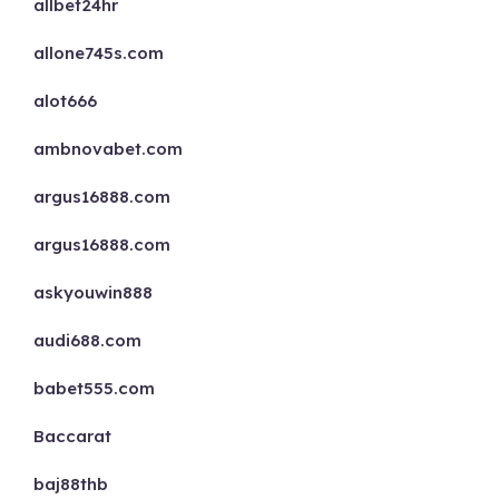
allbet24hr
allone745s.com
alot666
ambnovabet.com
argus16888.com
argus16888.com
askyouwin888
audi688.com
babet555.com
Baccarat
baj88thb