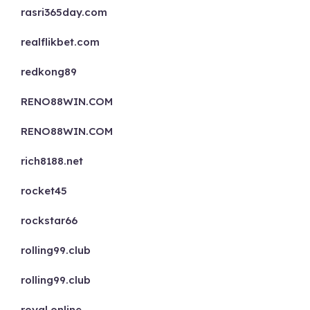
rasri365day.com
realflikbet.com
redkong89
RENO88WIN.COM
RENO88WIN.COM
rich8188.net
rocket45
rockstar66
rolling99.club
rolling99.club
royal online