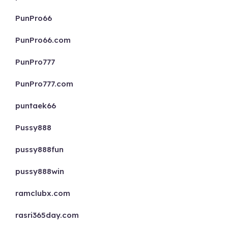
PunPro66
PunPro66.com
PunPro777
PunPro777.com
puntaek66
Pussy888
pussy888fun
pussy888win
ramclubx.com
rasri365day.com