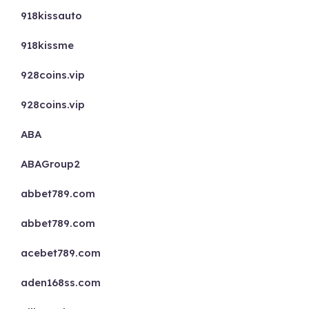
918kissauto
918kissme
928coins.vip
928coins.vip
ABA
ABAGroup2
abbet789.com
abbet789.com
acebet789.com
aden168ss.com