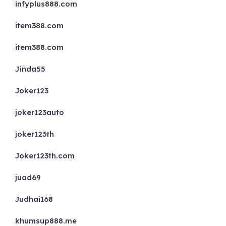
infyplus888.com
item388.com
item388.com
Jinda55
Joker123
joker123auto
joker123th
Joker123th.com
juad69
Judhai168
khumsup888.me