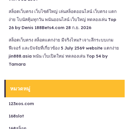
สล็อตเว็บตรง เว็บไซต์ใหญ่ เล่นสล็อตออนไลน์ เว็บตรง แตก
ง่าย โบนัสคุ้มทุกวัน พนันออนไลน์ เว็บใหญ่ ทดลองเล่น Top
26 by Denis 188Bets4.com 28 ก.ย. 2026
สล็อตเว็บตรง สล็อตแตกง่าย มีจริงไหม? เจาะลึกระบบเกม
ฟีเจอร์ และปัจจัยที่เกี่ยวข้อง 5 July 2569 website แตกง่าย
jin888.asia พนัน เว็บเปิดใหม่ ทดลองเล่น Top 54 by
Tamara
หมวดหมู่
123xos.com
168slot
168สล็อต