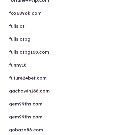
fortune99vip.com
fox689ok.com
fullslot
fullslotpg
fullslotpg168.com
funny18
future24bet.com
gachawin168.com
gem99ths.com
gem99ths.com
gobaza88.com