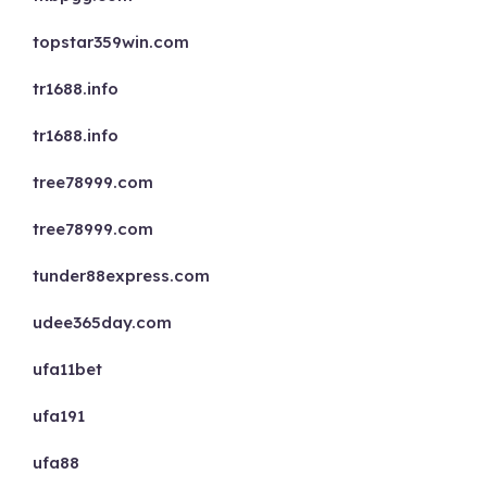
topstar359win.com
tr1688.info
tr1688.info
tree78999.com
tree78999.com
tunder88express.com
udee365day.com
ufa11bet
ufa191
ufa88