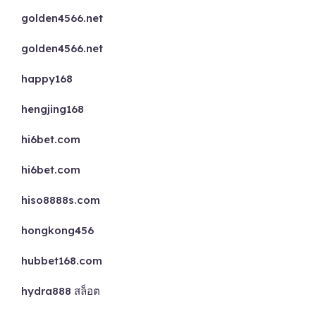
golden4566.net
golden4566.net
happy168
hengjing168
hi6bet.com
hi6bet.com
hiso8888s.com
hongkong456
hubbet168.com
hydra888 สล็อต