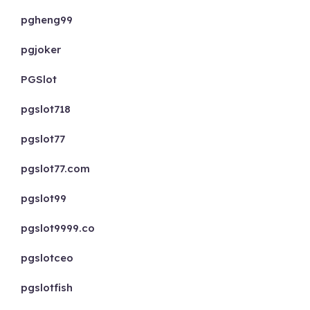
pgheng99
pgjoker
PGSlot
pgslot718
pgslot77
pgslot77.com
pgslot99
pgslot9999.co
pgslotceo
pgslotfish