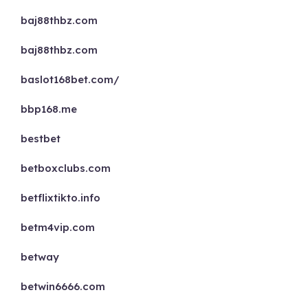
baj88thbz.com
baj88thbz.com
baslot168bet.com/
bbp168.me
bestbet
betboxclubs.com
betflixtikto.info
betm4vip.com
betway
betwin6666.com