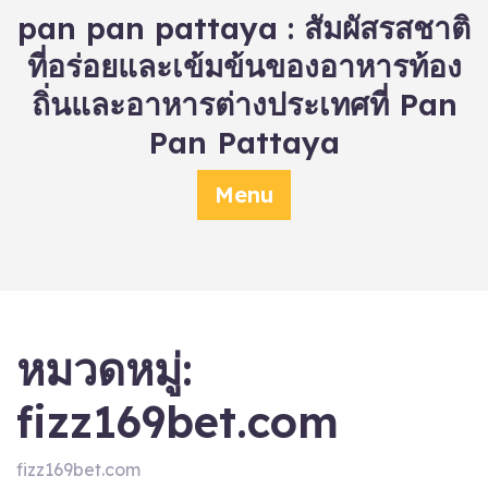
Skip
pan pan pattaya : สัมผัสรสชาติ
to
ที่อร่อยและเข้มข้นของอาหารท้อง
content
ถิ่นและอาหารต่างประเทศที่ Pan
Pan Pattaya
Menu
หมวดหมู่:
fizz169bet.com
fizz169bet.com