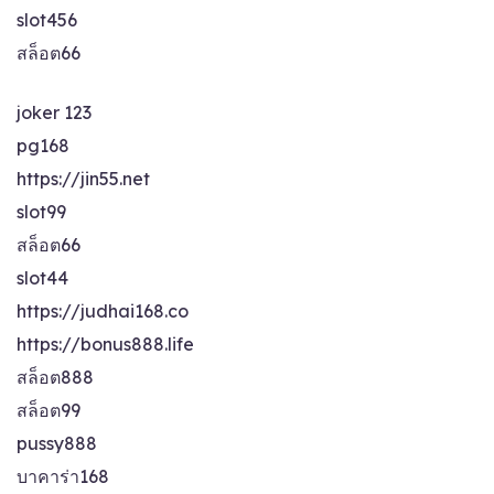
slot456
สล็อต66
joker 123
pg168
https://jin55.net
slot99
สล็อต66
slot44
https://judhai168.co
https://bonus888.life
สล็อต888
สล็อต99
pussy888
บาคาร่า168