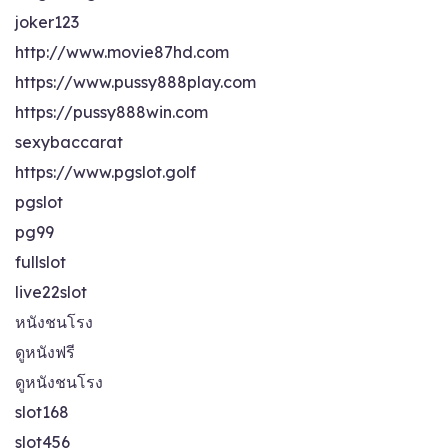
joker123
http://www.movie87hd.com
https://www.pussy888play.com
https://pussy888win.com
sexybaccarat
https://www.pgslot.golf
pgslot
pg99
fullslot
live22slot
หนังชนโรง
ดูหนังฟรี
ดูหนังชนโรง
slot168
slot456