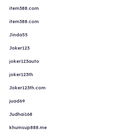
item388.com
item388.com
Jinda55
Joker123
joker123auto
joker123th
Joker123th.com
juad69
Judhai168
khumsup888.me