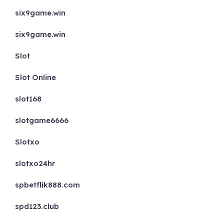
six9game.win
six9game.win
Slot
Slot Online
slot168
slotgame6666
Slotxo
slotxo24hr
spbetflik888.com
spd123.club