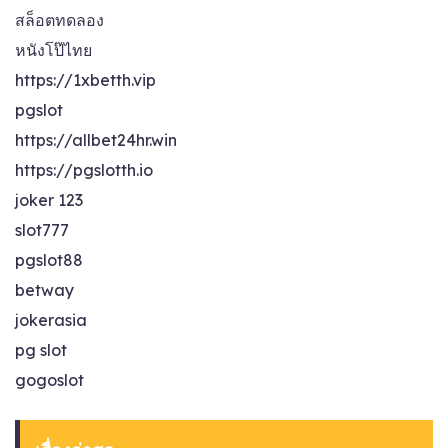
สล็อตทดลอง
หนังโป๊ไทย
https://1xbetth.vip
pgslot
https://allbet24hr.win
https://pgslotth.io
joker 123
slot777
pgslot88
betway
jokerasia
pg slot
gogoslot