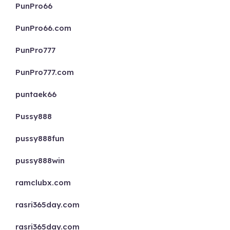
PunPro66
PunPro66.com
PunPro777
PunPro777.com
puntaek66
Pussy888
pussy888fun
pussy888win
ramclubx.com
rasri365day.com
rasri365day.com