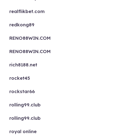
realflikbet.com
redkong89
RENO88WIN.COM
RENO88WIN.COM
rich8188.net
rocket45
rockstar66
rolling99.club
rolling99.club
royal online