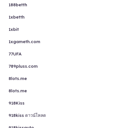
188betth
1xbetth
1xbit
1xgameth.com
77UFA
789pluss.com
8lots.me
8lots.me
918Kiss
918kiss ดาวน์โหลด
918kissauto