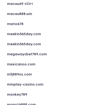
macau69 สมัคร
macau888.win
mario678
meekin365day.com
meekin365day.com
megawaysbet789.com
mexicanoo.com
mfj889xx.com
mmplay-casino.com
monkey789
mono16888.com