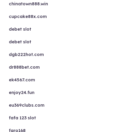
chinatown888.win
cupcake88x.com
debet slot
debet slot
dgb222hot.com
dr888bet.com
ek4567.com
enjoy24.fun
eu369clubs.com
fafa 123 slot
faro168