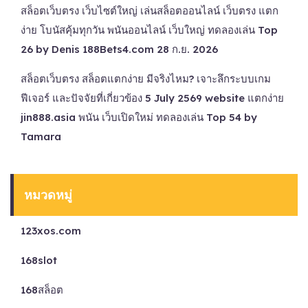
สล็อตเว็บตรง เว็บไซต์ใหญ่ เล่นสล็อตออนไลน์ เว็บตรง แตก
ง่าย โบนัสคุ้มทุกวัน พนันออนไลน์ เว็บใหญ่ ทดลองเล่น Top
26 by Denis 188Bets4.com 28 ก.ย. 2026
สล็อตเว็บตรง สล็อตแตกง่าย มีจริงไหม? เจาะลึกระบบเกม
ฟีเจอร์ และปัจจัยที่เกี่ยวข้อง 5 July 2569 website แตกง่าย
jin888.asia พนัน เว็บเปิดใหม่ ทดลองเล่น Top 54 by
Tamara
หมวดหมู่
123xos.com
168slot
168สล็อต