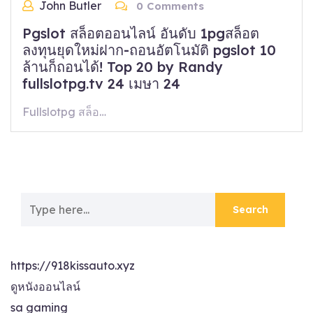
John Butler
0 Comments
Pgslot สล็อตออนไลน์ อันดับ 1pgสล็อต
ลงทุนยุดใหม่ฝาก-ถอนอัตโนมัติ pgslot 10
ล้านก็ถอนได้! Top 20 by Randy
fullslotpg.tv 24 เมษา 24
Fullslotpg สล็อ…
https://918kissauto.xyz
ดูหนังออนไลน์
sa gaming