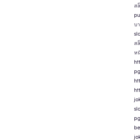
สล
pu
บา
sl
สล
หน
ht
pg
ht
ht
jo
sl
pg
b
jo