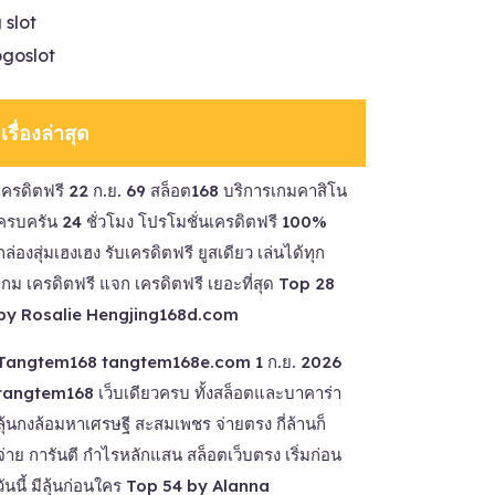
 slot
goslot
เรื่องล่าสุด
เครดิตฟรี 22 ก.ย. 69 สล็อต168 บริการเกมคาสิโน
ครบครัน 24 ชั่วโมง โปรโมชั่นเครดิตฟรี 100%
กล่องสุ่มเฮงเฮง รับเครดิตฟรี ยูสเดียว เล่นได้ทุก
เกม เครดิตฟรี แจก เครดิตฟรี เยอะที่สุด Top 28
by Rosalie Hengjing168d.com
Tangtem168 tangtem168e.com 1 ก.ย. 2026
tangtem168 เว็บเดียวครบ ทั้งสล็อตและบาคาร่า
ลุ้นกงล้อมหาเศรษฐี สะสมเพชร จ่ายตรง กี่ล้านก็
จ่าย การันตี กำไรหลักแสน สล็อตเว็บตรง เริ่มก่อน
วันนี้ มีลุ้นก่อนใคร Top 54 by Alanna