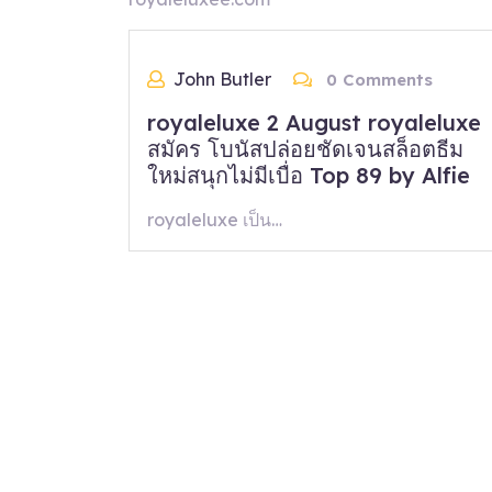
John Butler
0 Comments
royaleluxe 2 August royaleluxe
สมัคร โบนัสปล่อยชัดเจนสล็อตธีม
ใหม่สนุกไม่มีเบื่อ Top 89 by Alfie
royaleluxe เป็น…