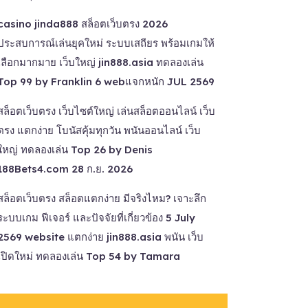
casino jinda888 สล็อตเว็บตรง 2026
ประสบการณ์เล่นยุคใหม่ ระบบเสถียร พร้อมเกมให้
เลือกมากมาย เว็บใหญ่ jin888.asia ทดลองเล่น
Top 99 by Franklin 6 webแจกหนัก JUL 2569
สล็อตเว็บตรง เว็บไซต์ใหญ่ เล่นสล็อตออนไลน์ เว็บ
ตรง แตกง่าย โบนัสคุ้มทุกวัน พนันออนไลน์ เว็บ
ใหญ่ ทดลองเล่น Top 26 by Denis
188Bets4.com 28 ก.ย. 2026
สล็อตเว็บตรง สล็อตแตกง่าย มีจริงไหม? เจาะลึก
ระบบเกม ฟีเจอร์ และปัจจัยที่เกี่ยวข้อง 5 July
2569 website แตกง่าย jin888.asia พนัน เว็บ
เปิดใหม่ ทดลองเล่น Top 54 by Tamara