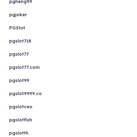
pgheng99
pgjoker
PGSlot
pgslot718
pgslot77
pgslot77.com
pgslot99
pgslot9999.co
pgslotceo
pgslotfish
pgslotth