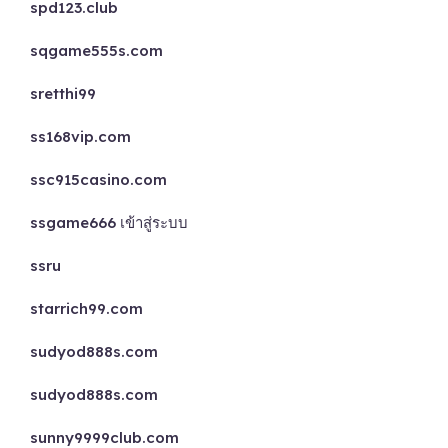
spd123.club
sqgame555s.com
sretthi99
ss168vip.com
ssc915casino.com
ssgame666 เข้าสู่ระบบ
ssru
starrich99.com
sudyod888s.com
sudyod888s.com
sunny9999club.com