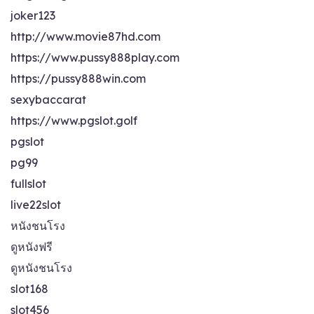
joker123
http://www.movie87hd.com
https://www.pussy888play.com
https://pussy888win.com
sexybaccarat
https://www.pgslot.golf
pgslot
pg99
fullslot
live22slot
หนังชนโรง
ดูหนังฟรี
ดูหนังชนโรง
slot168
slot456