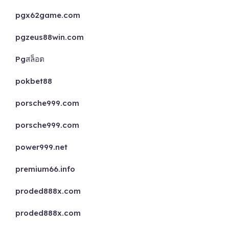
pgx62game.com
pgzeus88win.com
Pgสล็อต
pokbet88
porsche999.com
porsche999.com
power999.net
premium66.info
proded888x.com
proded888x.com