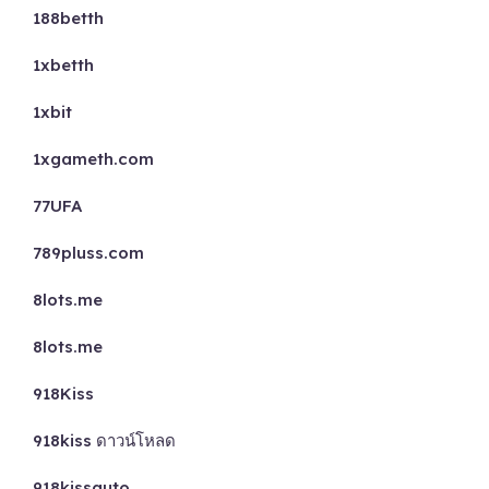
188betth
1xbetth
1xbit
1xgameth.com
77UFA
789pluss.com
8lots.me
8lots.me
918Kiss
918kiss ดาวน์โหลด
918kissauto