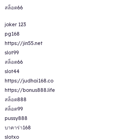
สล็อต66
joker 123
pg168
https://jin55.net
slot99
สล็อต66
slot44
https://judhai168.co
https://bonus888.life
สล็อต888
สล็อต99
pussy888
บาคาร่า168
slotxo