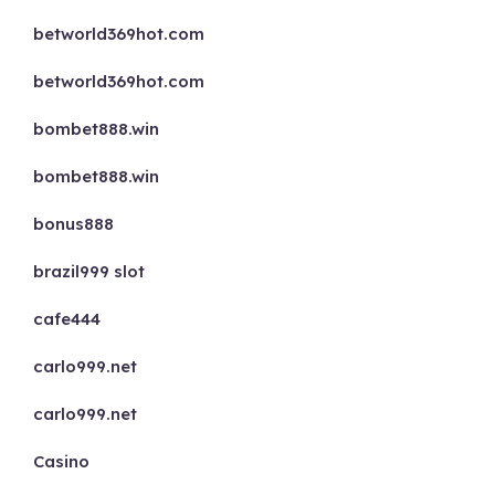
betworld369hot.com
betworld369hot.com
bombet888.win
bombet888.win
bonus888
brazil999 slot
cafe444
carlo999.net
carlo999.net
Casino