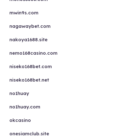
mwin9s.com
nagawaybet.com
nakoya1688.site
nemo168casino.com
niseko168bet.com
niseko168bet.net
no1huay
no1huay.com
okcasino
onesiamclub.site