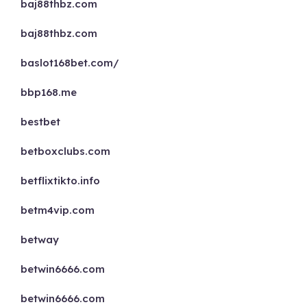
baj88thbz.com
baj88thbz.com
baslot168bet.com/
bbp168.me
bestbet
betboxclubs.com
betflixtikto.info
betm4vip.com
betway
betwin6666.com
betwin6666.com