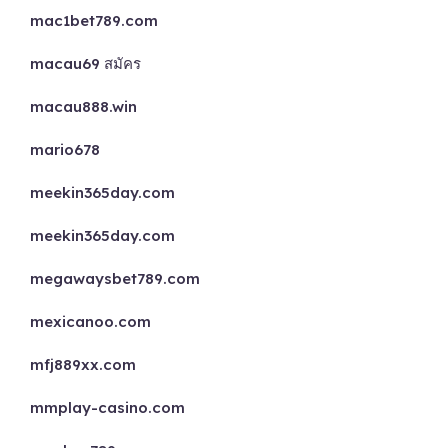
mac1bet789.com
macau69 สมัคร
macau888.win
mario678
meekin365day.com
meekin365day.com
megawaysbet789.com
mexicanoo.com
mfj889xx.com
mmplay-casino.com