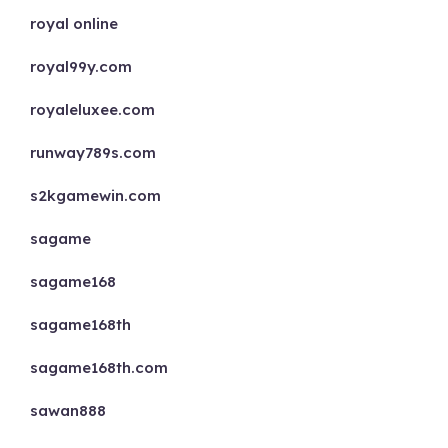
royal online
royal99y.com
royaleluxee.com
runway789s.com
s2kgamewin.com
sagame
sagame168
sagame168th
sagame168th.com
sawan888