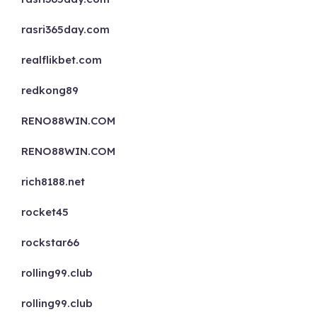
rasri365day.com
realflikbet.com
redkong89
RENO88WIN.COM
RENO88WIN.COM
rich8188.net
rocket45
rockstar66
rolling99.club
rolling99.club