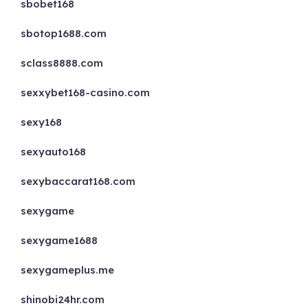
sbobet168
sbotop1688.com
sclass8888.com
sexxybet168-casino.com
sexy168
sexyauto168
sexybaccarat168.com
sexygame
sexygame1688
sexygameplus.me
shinobi24hr.com