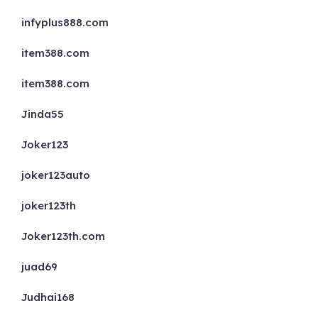
infyplus888.com
item388.com
item388.com
Jinda55
Joker123
joker123auto
joker123th
Joker123th.com
juad69
Judhai168