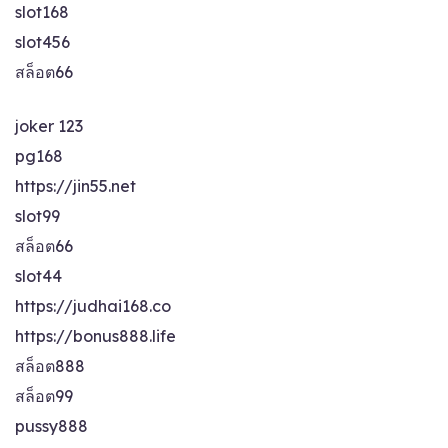
slot168
slot456
สล็อต66
joker 123
pg168
https://jin55.net
slot99
สล็อต66
slot44
https://judhai168.co
https://bonus888.life
สล็อต888
สล็อต99
pussy888