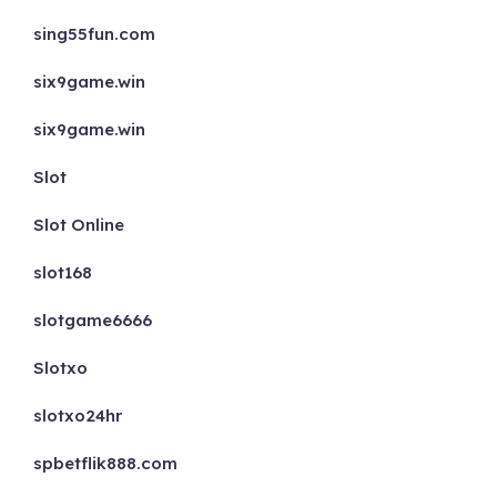
sing55fun.com
six9game.win
six9game.win
Slot
Slot Online
slot168
slotgame6666
Slotxo
slotxo24hr
spbetflik888.com