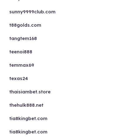
sunny9999club.com
t88golds.com
tangtem168
teenoi888
temmax69
texas24
thaisiambet.store
thehulk888.net
tia8kingbet.com
tia8kingbet.com