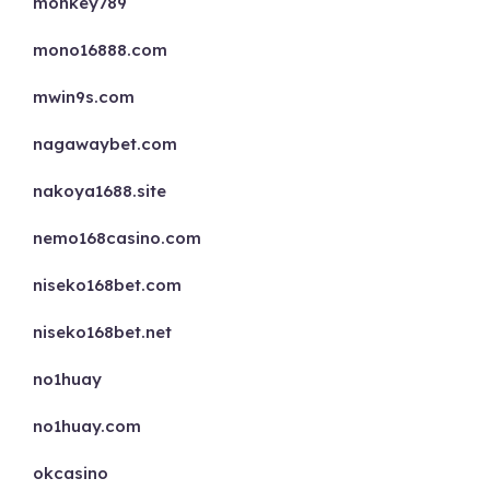
monkey789
mono16888.com
mwin9s.com
nagawaybet.com
nakoya1688.site
nemo168casino.com
niseko168bet.com
niseko168bet.net
no1huay
no1huay.com
okcasino