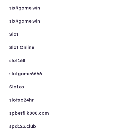
six9game.win
six9game.win
Slot
Slot Online
slot168
slotgame6666
Slotxo
slotxo24hr
spbetflik888.com
spd123.club