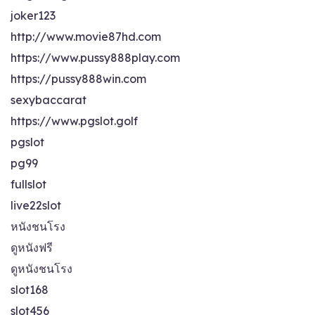
joker123
http://www.movie87hd.com
https://www.pussy888play.com
https://pussy888win.com
sexybaccarat
https://www.pgslot.golf
pgslot
pg99
fullslot
live22slot
หนังชนโรง
ดูหนังฟรี
ดูหนังชนโรง
slot168
slot456