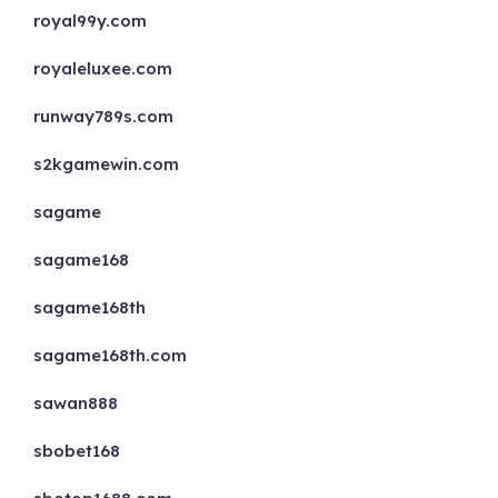
royal99y.com
royaleluxee.com
runway789s.com
s2kgamewin.com
sagame
sagame168
sagame168th
sagame168th.com
sawan888
sbobet168