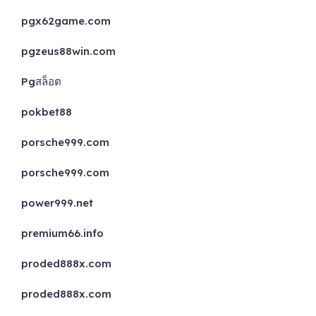
pgx62game.com
pgzeus88win.com
Pgสล็อต
pokbet88
porsche999.com
porsche999.com
power999.net
premium66.info
proded888x.com
proded888x.com