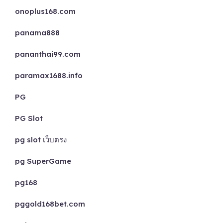
onoplus168.com
panama888
pananthai99.com
paramax1688.info
PG
PG Slot
pg slot เว็บตรง
pg SuperGame
pg168
pggold168bet.com