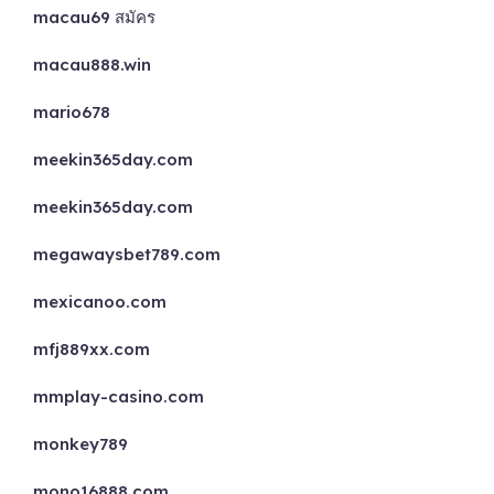
macau69 สมัคร
macau888.win
mario678
meekin365day.com
meekin365day.com
megawaysbet789.com
mexicanoo.com
mfj889xx.com
mmplay-casino.com
monkey789
mono16888.com