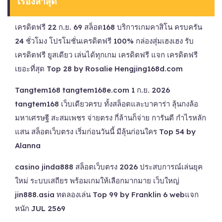
เรื่องล่าสุด
เครดิตฟรี 22 ก.ย. 69 สล็อต168 บริการเกมคาสิโน ครบครัน
24 ชั่วโมง โปรโมชั่นเครดิตฟรี 100% กล่องสุ่มเฮงเฮง รับ
เครดิตฟรี ยูสเดียว เล่นได้ทุกเกม เครดิตฟรี แจก เครดิตฟรี
เยอะที่สุด Top 28 by Rosalie Hengjing168d.com
Tangtem168 tangtem168e.com 1 ก.ย. 2026
tangtem168 เว็บเดียวครบ ทั้งสล็อตและบาคาร่า ลุ้นกงล้อ
มหาเศรษฐี สะสมเพชร จ่ายตรง กี่ล้านก็จ่าย การันตี กำไรหลัก
แสน สล็อตเว็บตรง เริ่มก่อนวันนี้ มีลุ้นก่อนใคร Top 54 by
Alanna
casino jinda888 สล็อตเว็บตรง 2026 ประสบการณ์เล่นยุค
ใหม่ ระบบเสถียร พร้อมเกมให้เลือกมากมาย เว็บใหญ่
jin888.asia ทดลองเล่น Top 99 by Franklin 6 webแจก
หนัก JUL 2569