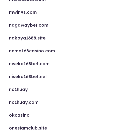
mwin9s.com
nagawaybet.com
nakoya1688.site
nemo168casino.com
niseko168bet.com
niseko168bet.net
no1huay
no1huay.com
okcasino
onesiamclub.site