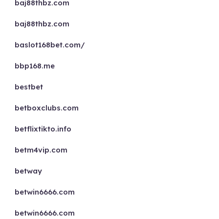
baj88thbz.com
baj88thbz.com
baslot168bet.com/
bbp168.me
bestbet
betboxclubs.com
betflixtikto.info
betm4vip.com
betway
betwin6666.com
betwin6666.com