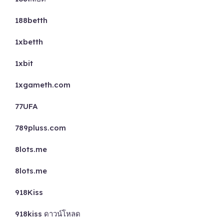
188betth
1xbetth
1xbit
1xgameth.com
77UFA
789pluss.com
8lots.me
8lots.me
918Kiss
918kiss ดาวน์โหลด