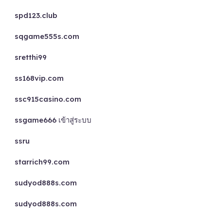
spd123.club
sqgame555s.com
sretthi99
ss168vip.com
ssc915casino.com
ssgame666 เข้าสู่ระบบ
ssru
starrich99.com
sudyod888s.com
sudyod888s.com