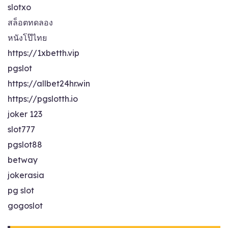
slotxo
สล็อตทดลอง
หนังโป๊ไทย
https://1xbetth.vip
pgslot
https://allbet24hr.win
https://pgslotth.io
joker 123
slot777
pgslot88
betway
jokerasia
pg slot
gogoslot