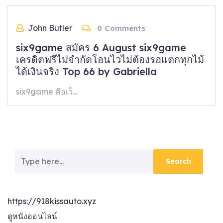
John Butler
0 Comments
six9game สมัคร 6 August six9game
เครดิตฟรีไม่จำกัดโอนไวไม่ต้องรอแตกทุกไม้
ได้เงินจริง Top 66 by Gabriella
six9game คือเว็…
https://918kissauto.xyz
ดูหนังออนไลน์