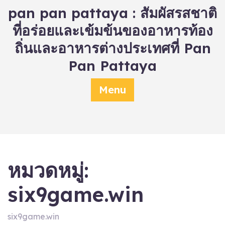
Skip
pan pan pattaya : สัมผัสรสชาติ
to
ที่อร่อยและเข้มข้นของอาหารท้อง
content
ถิ่นและอาหารต่างประเทศที่ Pan
Pan Pattaya
Menu
หมวดหมู่:
six9game.win
six9game.win