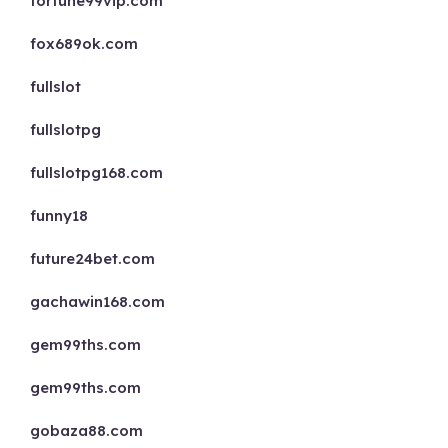
fortune99vip.com
fox689ok.com
fullslot
fullslotpg
fullslotpg168.com
funny18
future24bet.com
gachawin168.com
gem99ths.com
gem99ths.com
gobaza88.com