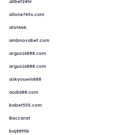
allbet24hr
allone745s.com
alot666
ambnovabet.com
argus16888.com
argus16888.com
askyouwin888
audi688.com
babet555.com
Baccarat
baj88thb