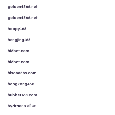
golden4566.net
golden4566.net
happy168
hengjing168
hi6bet.com
hi6bet.com
hiso8888s.com
hongkong456
hubbet168.com
hydra888 สล็อต