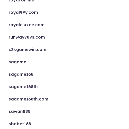
royal99y.com
royaleluxee.com
runway789s.com
s2kgamewin.com
sagame
sagame168
sagame168th
sagame168th.com
sawan888
sbobet168