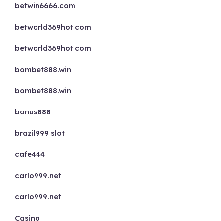
betwin6666.com
betworld369hot.com
betworld369hot.com
bombet888.win
bombet888.win
bonus888
brazil999 slot
cafe444
carlo999.net
carlo999.net
Casino