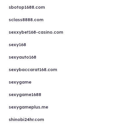
sbotop1688.com
sclass8888.com
sexxybet168-casino.com
sexy168
sexyauto168
sexybaccarat168.com
sexygame
sexygame1688
sexygameplus.me
shinobi24hr.com