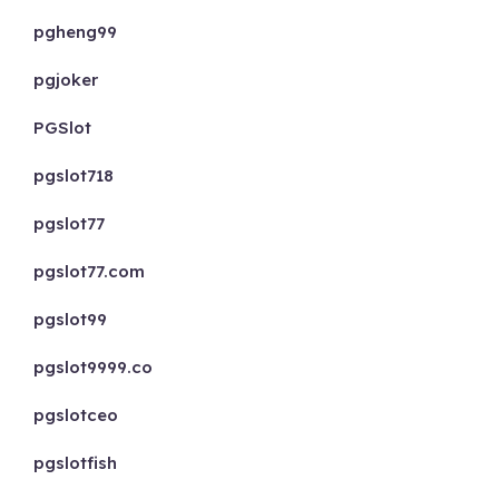
pgheng99
pgjoker
PGSlot
pgslot718
pgslot77
pgslot77.com
pgslot99
pgslot9999.co
pgslotceo
pgslotfish