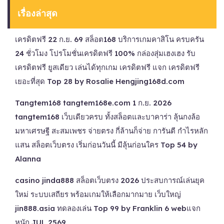
เรื่องล่าสุด
เครดิตฟรี 22 ก.ย. 69 สล็อต168 บริการเกมคาสิโน ครบครัน
24 ชั่วโมง โปรโมชั่นเครดิตฟรี 100% กล่องสุ่มเฮงเฮง รับ
เครดิตฟรี ยูสเดียว เล่นได้ทุกเกม เครดิตฟรี แจก เครดิตฟรี
เยอะที่สุด Top 28 by Rosalie Hengjing168d.com
Tangtem168 tangtem168e.com 1 ก.ย. 2026
tangtem168 เว็บเดียวครบ ทั้งสล็อตและบาคาร่า ลุ้นกงล้อ
มหาเศรษฐี สะสมเพชร จ่ายตรง กี่ล้านก็จ่าย การันตี กำไรหลัก
แสน สล็อตเว็บตรง เริ่มก่อนวันนี้ มีลุ้นก่อนใคร Top 54 by
Alanna
casino jinda888 สล็อตเว็บตรง 2026 ประสบการณ์เล่นยุค
ใหม่ ระบบเสถียร พร้อมเกมให้เลือกมากมาย เว็บใหญ่
jin888.asia ทดลองเล่น Top 99 by Franklin 6 webแจก
หนัก JUL 2569