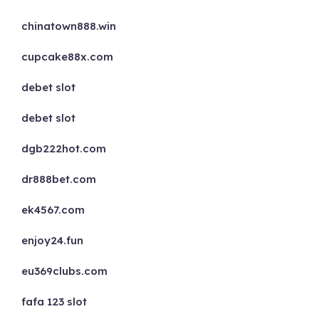
chinatown888.win
cupcake88x.com
debet slot
debet slot
dgb222hot.com
dr888bet.com
ek4567.com
enjoy24.fun
eu369clubs.com
fafa 123 slot