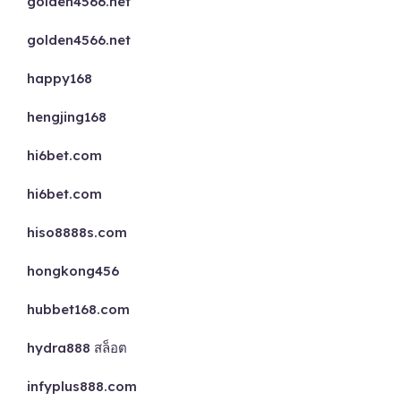
golden4566.net
golden4566.net
happy168
hengjing168
hi6bet.com
hi6bet.com
hiso8888s.com
hongkong456
hubbet168.com
hydra888 สล็อต
infyplus888.com