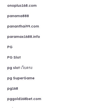
onoplus168.com
panama888
pananthai99.com
paramax1688.info
PG
PG Slot
pg slot เว็บตรง
pg SuperGame
pg168
pggold168bet.com