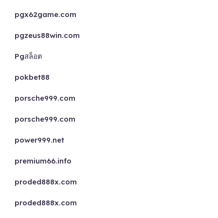
pgx62game.com
pgzeus88win.com
Pgสล็อต
pokbet88
porsche999.com
porsche999.com
power999.net
premium66.info
proded888x.com
proded888x.com