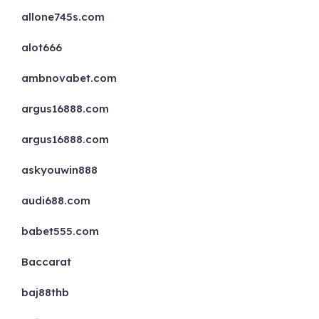
allone745s.com
alot666
ambnovabet.com
argus16888.com
argus16888.com
askyouwin888
audi688.com
babet555.com
Baccarat
baj88thb