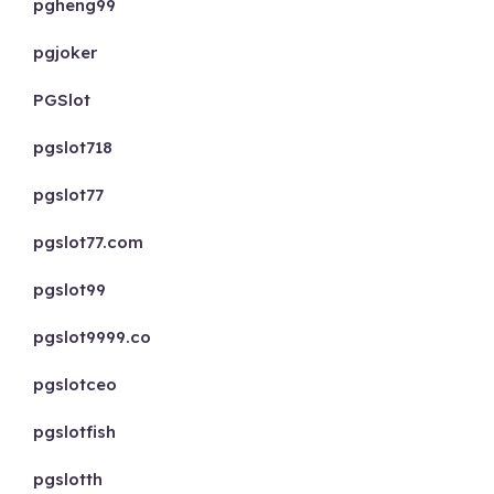
pgheng99
pgjoker
PGSlot
pgslot718
pgslot77
pgslot77.com
pgslot99
pgslot9999.co
pgslotceo
pgslotfish
pgslotth