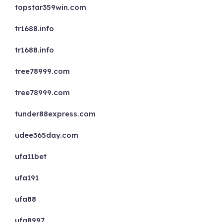
topstar359win.com
tr1688.info
tr1688.info
tree78999.com
tree78999.com
tunder88express.com
udee365day.com
ufa11bet
ufa191
ufa88
ufa8997