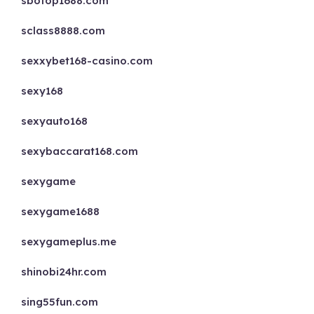
sbotop1688.com
sclass8888.com
sexxybet168-casino.com
sexy168
sexyauto168
sexybaccarat168.com
sexygame
sexygame1688
sexygameplus.me
shinobi24hr.com
sing55fun.com