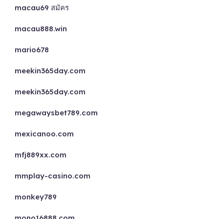
macau69 สมัคร
macau888.win
mario678
meekin365day.com
meekin365day.com
megawaysbet789.com
mexicanoo.com
mfj889xx.com
mmplay-casino.com
monkey789
mono16888.com