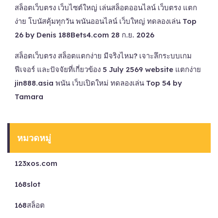
สล็อตเว็บตรง เว็บไซต์ใหญ่ เล่นสล็อตออนไลน์ เว็บตรง แตก
ง่าย โบนัสคุ้มทุกวัน พนันออนไลน์ เว็บใหญ่ ทดลองเล่น Top
26 by Denis 188Bets4.com 28 ก.ย. 2026
สล็อตเว็บตรง สล็อตแตกง่าย มีจริงไหม? เจาะลึกระบบเกม
ฟีเจอร์ และปัจจัยที่เกี่ยวข้อง 5 July 2569 website แตกง่าย
jin888.asia พนัน เว็บเปิดใหม่ ทดลองเล่น Top 54 by
Tamara
หมวดหมู่
123xos.com
168slot
168สล็อต