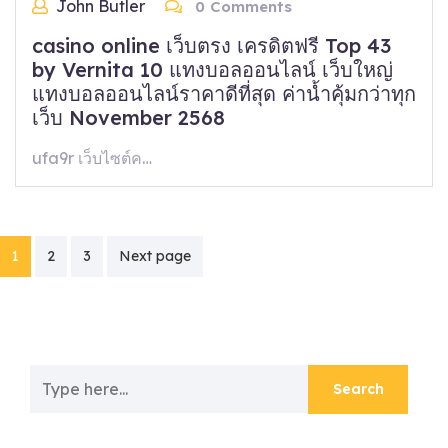
John Butler
0 Comments
casino online เว็บตรง เครดิตฟรี Top 43
by Vernita 10 แทงบอลออนไลน์ เว็บใหญ่
แทงบอลออนไลน์ราคาดีที่สุด ค่าน้ำคุ้มกว่าทุก
เว็บ November 2568
ufa9r เว็บไซต์ค…
Posts
1
2
3
Next page
pagination