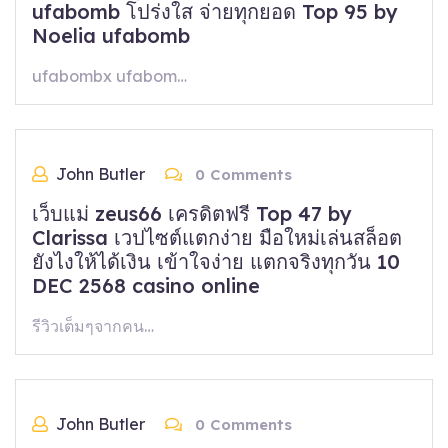
ufabomb โปร่งใส จ่ายทุกยอด Top 95 by
Noelia ufabomb
ufabombx ufabom…
John Butler
0 Comments
เว็บแม่ zeus66 เครดิตฟรี Top 47 by
Clarissa เวปไซต์แตกง่าย มือใหม่เล่นสล็อต
ยังไงให้ได้เงิน เข้าใจง่าย แตกจริงทุกวัน 10
DEC 2568 casino online
รีวิวเต็มๆจากคน…
John Butler
0 Comments