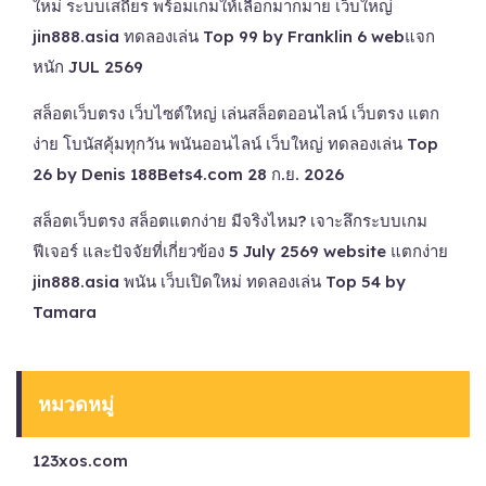
ใหม่ ระบบเสถียร พร้อมเกมให้เลือกมากมาย เว็บใหญ่
jin888.asia ทดลองเล่น Top 99 by Franklin 6 webแจก
หนัก JUL 2569
สล็อตเว็บตรง เว็บไซต์ใหญ่ เล่นสล็อตออนไลน์ เว็บตรง แตก
ง่าย โบนัสคุ้มทุกวัน พนันออนไลน์ เว็บใหญ่ ทดลองเล่น Top
26 by Denis 188Bets4.com 28 ก.ย. 2026
สล็อตเว็บตรง สล็อตแตกง่าย มีจริงไหม? เจาะลึกระบบเกม
ฟีเจอร์ และปัจจัยที่เกี่ยวข้อง 5 July 2569 website แตกง่าย
jin888.asia พนัน เว็บเปิดใหม่ ทดลองเล่น Top 54 by
Tamara
หมวดหมู่
123xos.com