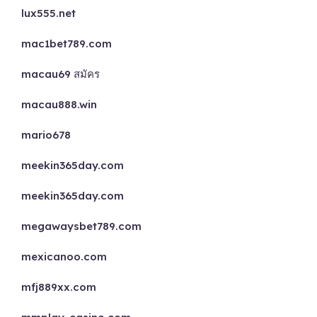
lux555.net
mac1bet789.com
macau69 สมัคร
macau888.win
mario678
meekin365day.com
meekin365day.com
megawaysbet789.com
mexicanoo.com
mfj889xx.com