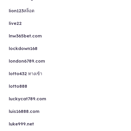
lion123สล็อต
live22
lnw365bet.com
lockdown168
london6789.com
lotto432 ทางเข้า
lotto888
luckycat789.com
luis16888.com
luke999.net