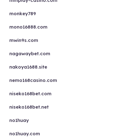
mmplay-casino.com
monkey789
mono16888.com
mwin9s.com
nagawaybet.com
nakoya1688.site
nemo168casino.com
niseko168bet.com
niseko168bet.net
no1huay
no1huay.com