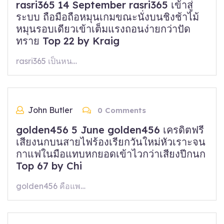
rasri365 14 September rasri365 เข้าสู่
ระบบ ถือมือถือหมุนเกมขณะนั่งบนชิงช้าไม้
หมุนรอบเดียวเข้าเต็มแรงถอนง่ายกว่าปัด
ทราย Top 22 by Kraig
rasri365 เป็นหน…
John Butler
0 Comments
golden456 5 June golden456 เครดิตฟรี
เสียงนกบนสายไฟร้องเรียกวันใหม่หัวเราะจน
กาแฟในมือแทบหกยอดเข้าไวกว่าเสียงปีกนก
Top 67 by Chi
golden456 คือแพ…