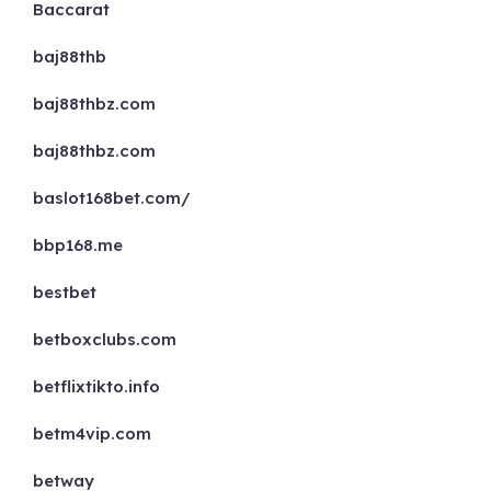
Baccarat
baj88thb
baj88thbz.com
baj88thbz.com
baslot168bet.com/
bbp168.me
bestbet
betboxclubs.com
betflixtikto.info
betm4vip.com
betway