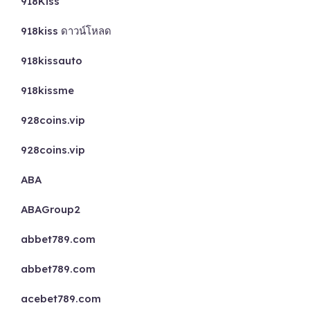
918Kiss
918kiss ดาวน์โหลด
918kissauto
918kissme
928coins.vip
928coins.vip
ABA
ABAGroup2
abbet789.com
abbet789.com
acebet789.com