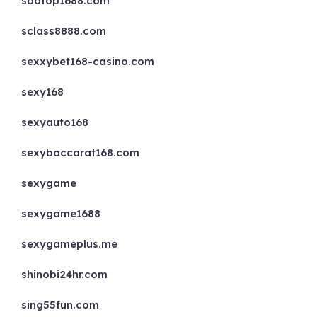
sbotop1688.com
sclass8888.com
sexxybet168-casino.com
sexy168
sexyauto168
sexybaccarat168.com
sexygame
sexygame1688
sexygameplus.me
shinobi24hr.com
sing55fun.com