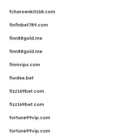
fcharoenkit168.com
finfinbet789.com
finn88gold.me
finn88gold.me
finnivips.com
fiwdee.bet
fizz169bet.com
fizz169bet.com
fortune99vip.com
fortune99vip.com