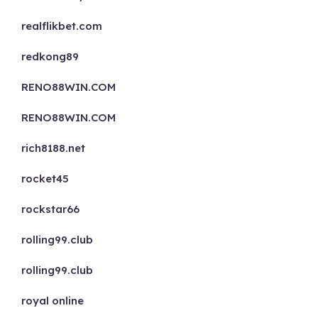
realflikbet.com
redkong89
RENO88WIN.COM
RENO88WIN.COM
rich8188.net
rocket45
rockstar66
rolling99.club
rolling99.club
royal online