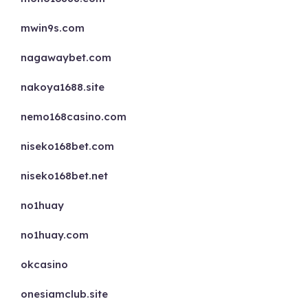
mwin9s.com
nagawaybet.com
nakoya1688.site
nemo168casino.com
niseko168bet.com
niseko168bet.net
no1huay
no1huay.com
okcasino
onesiamclub.site