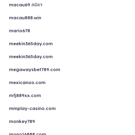
macau69 สมัคร
macau888.win
mario678
meekin365day.com
meekin365day.com
megawaysbet789.com
mexicanoo.com
mfj889xx.com
mmplay-casino.com
monkey789
mono16888.com