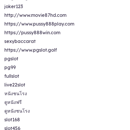
joker123
http://www.movie87hd.com
https://www.pussy888play.com
https://pussy888win.com
sexybaccarat
https://www.pgslot.golf
pgslot
pg99
fullslot
live22slot
หนังชนโรง
ดูหนังฟรี
ดูหนังชนโรง
slot168
slot456