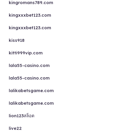
kingromans789.com
kingxxxbet123.com
kingxxxbet123.com
kiss918
kitti999vip.com
lala55-casino.com
lala55-casino.com
lalikabetsgame.com
lalikabetsgame.com
lion123สล็อต
live22