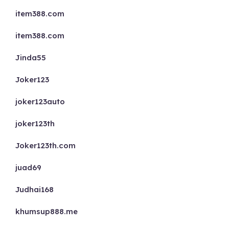
item388.com
item388.com
Jinda55
Joker123
joker123auto
joker123th
Joker123th.com
juad69
Judhai168
khumsup888.me