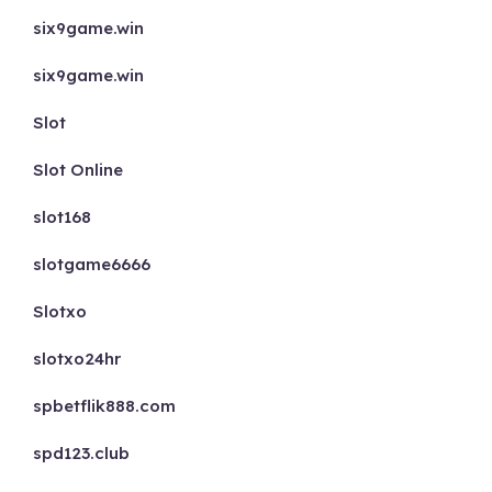
six9game.win
six9game.win
Slot
Slot Online
slot168
slotgame6666
Slotxo
slotxo24hr
spbetflik888.com
spd123.club