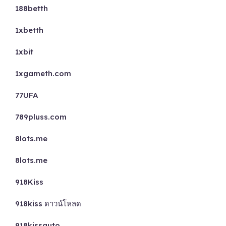
188betth
1xbetth
1xbit
1xgameth.com
77UFA
789pluss.com
8lots.me
8lots.me
918Kiss
918kiss ดาวน์โหลด
918kissauto