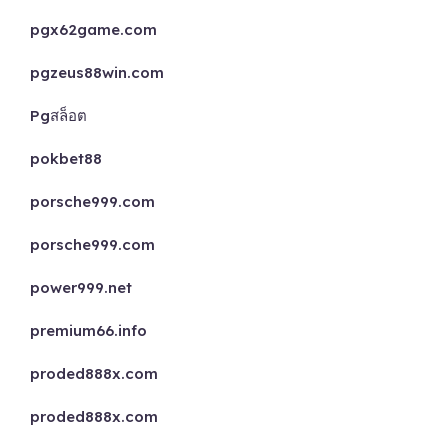
pgx62game.com
pgzeus88win.com
Pgสล็อต
pokbet88
porsche999.com
porsche999.com
power999.net
premium66.info
proded888x.com
proded888x.com