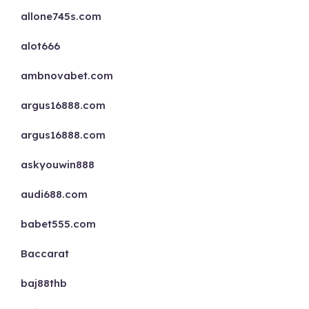
allone745s.com
alot666
ambnovabet.com
argus16888.com
argus16888.com
askyouwin888
audi688.com
babet555.com
Baccarat
baj88thb