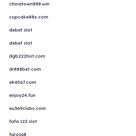
chinatown888.win
cupcake88x.com
debet slot
debet slot
dgb222hot.com
dr888bet.com
ek4567.com
enjoy24.fun
eu369clubs.com
fafa 123 slot
faro168