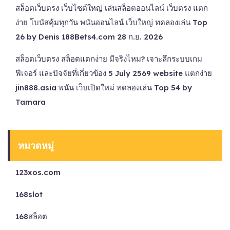
สล็อตเว็บตรง เว็บไซต์ใหญ่ เล่นสล็อตออนไลน์ เว็บตรง แตก
ง่าย โบนัสคุ้มทุกวัน พนันออนไลน์ เว็บใหญ่ ทดลองเล่น Top
26 by Denis 188Bets4.com 28 ก.ย. 2026
สล็อตเว็บตรง สล็อตแตกง่าย มีจริงไหม? เจาะลึกระบบเกม
ฟีเจอร์ และปัจจัยที่เกี่ยวข้อง 5 July 2569 website แตกง่าย
jin888.asia พนัน เว็บเปิดใหม่ ทดลองเล่น Top 54 by
Tamara
หมวดหมู่
123xos.com
168slot
168สล็อต