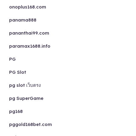
onoplus168.com
panama888
pananthai99.com
paramax1688.info
PG
PG Slot
pg slot เว็บตรง
pg SuperGame
pg168
pggold168bet.com