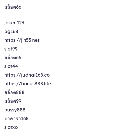
สล็อต66
joker 123
pg168
https://jin55.net
slot99
สล็อต66
slot44
https://judhai168.co
https://bonus888.life
สล็อต888
สล็อต99
pussy888
บาคาร่า168
slotxo