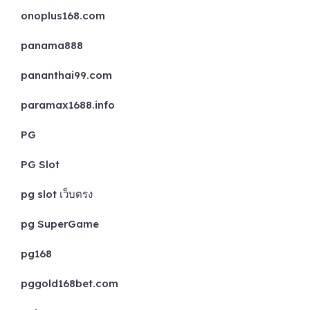
onoplus168.com
panama888
pananthai99.com
paramax1688.info
PG
PG Slot
pg slot เว็บตรง
pg SuperGame
pg168
pggold168bet.com