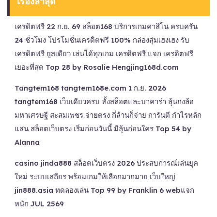
เรื่องล่าสุด
เครดิตฟรี 22 ก.ย. 69 สล็อต168 บริการเกมคาสิโน ครบครัน
24 ชั่วโมง โปรโมชั่นเครดิตฟรี 100% กล่องสุ่มเฮงเฮง รับ
เครดิตฟรี ยูสเดียว เล่นได้ทุกเกม เครดิตฟรี แจก เครดิตฟรี
เยอะที่สุด Top 28 by Rosalie Hengjing168d.com
Tangtem168 tangtem168e.com 1 ก.ย. 2026
tangtem168 เว็บเดียวครบ ทั้งสล็อตและบาคาร่า ลุ้นกงล้อ
มหาเศรษฐี สะสมเพชร จ่ายตรง กี่ล้านก็จ่าย การันตี กำไรหลัก
แสน สล็อตเว็บตรง เริ่มก่อนวันนี้ มีลุ้นก่อนใคร Top 54 by
Alanna
casino jinda888 สล็อตเว็บตรง 2026 ประสบการณ์เล่นยุค
ใหม่ ระบบเสถียร พร้อมเกมให้เลือกมากมาย เว็บใหญ่
jin888.asia ทดลองเล่น Top 99 by Franklin 6 webแจก
หนัก JUL 2569