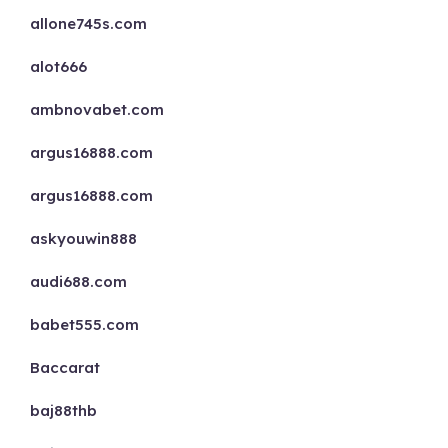
allone745s.com
alot666
ambnovabet.com
argus16888.com
argus16888.com
askyouwin888
audi688.com
babet555.com
Baccarat
baj88thb