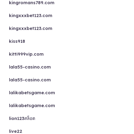
kingromans789.com
kingxxxbet123.com
kingxxxbet123.com
kiss918
kitti999vip.com
lala55-casino.com
lala55-casino.com
lalikabetsgame.com
lalikabetsgame.com
lion123สล็อต
live22