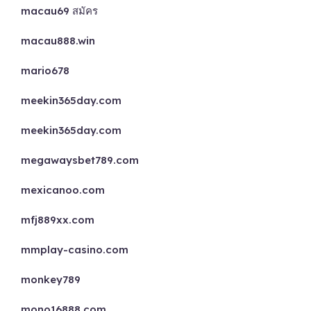
macau69 สมัคร
macau888.win
mario678
meekin365day.com
meekin365day.com
megawaysbet789.com
mexicanoo.com
mfj889xx.com
mmplay-casino.com
monkey789
mono16888.com