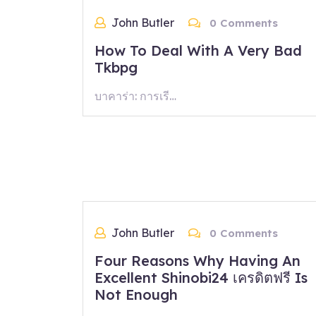
John Butler
0 Comments
How To Deal With A Very Bad
Tkbpg
บาคาร่า: การเรี…
John Butler
0 Comments
Four Reasons Why Having An
Excellent Shinobi24 เครดิตฟรี Is
Not Enough