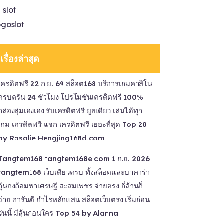
 slot
goslot
เรื่องล่าสุด
เครดิตฟรี 22 ก.ย. 69 สล็อต168 บริการเกมคาสิโน
ครบครัน 24 ชั่วโมง โปรโมชั่นเครดิตฟรี 100%
กล่องสุ่มเฮงเฮง รับเครดิตฟรี ยูสเดียว เล่นได้ทุก
เกม เครดิตฟรี แจก เครดิตฟรี เยอะที่สุด Top 28
by Rosalie Hengjing168d.com
Tangtem168 tangtem168e.com 1 ก.ย. 2026
tangtem168 เว็บเดียวครบ ทั้งสล็อตและบาคาร่า
ลุ้นกงล้อมหาเศรษฐี สะสมเพชร จ่ายตรง กี่ล้านก็
จ่าย การันตี กำไรหลักแสน สล็อตเว็บตรง เริ่มก่อน
วันนี้ มีลุ้นก่อนใคร Top 54 by Alanna