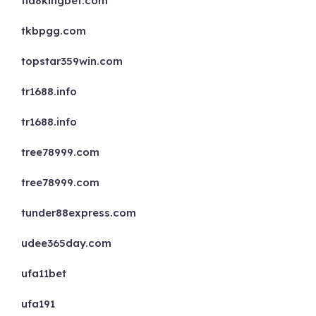
tia8kingbet.com
tkbpgg.com
topstar359win.com
tr1688.info
tr1688.info
tree78999.com
tree78999.com
tunder88express.com
udee365day.com
ufa11bet
ufa191