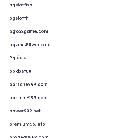
pgslotfish
pgslotth
pgx62game.com
pgzeus88win.com
Pgสล็อต
pokbet88
porsche999.com
porsche999.com
power999.net
premium66.info
proded888x.com