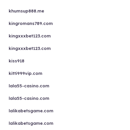
khumsup888.me
kingromans789.com
kingxxxbet123.com
kingxxxbet123.com
kiss918
kitti999vip.com
lala55-casino.com
lala55-casino.com
lalikabetsgame.com
lalikabetsgame.com