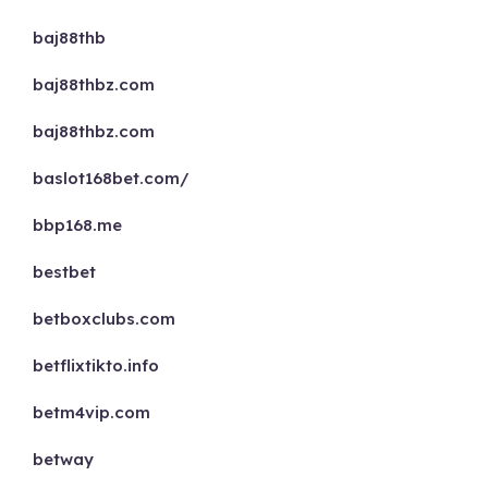
baj88thb
baj88thbz.com
baj88thbz.com
baslot168bet.com/
bbp168.me
bestbet
betboxclubs.com
betflixtikto.info
betm4vip.com
betway