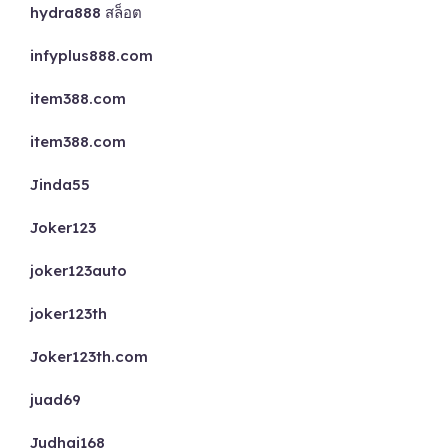
hydra888 สล็อต
infyplus888.com
item388.com
item388.com
Jinda55
Joker123
joker123auto
joker123th
Joker123th.com
juad69
Judhai168