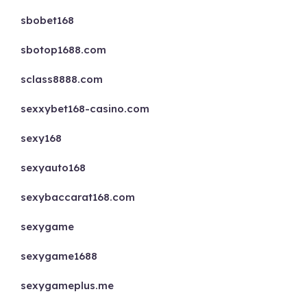
sbobet168
sbotop1688.com
sclass8888.com
sexxybet168-casino.com
sexy168
sexyauto168
sexybaccarat168.com
sexygame
sexygame1688
sexygameplus.me