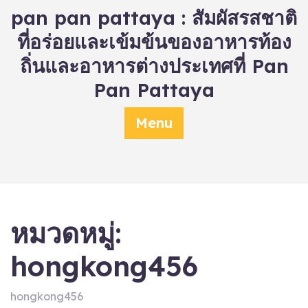
Skip
pan pan pattaya : สัมผัสรสชาติ
to
ที่อร่อยและเข้มข้นของอาหารท้อง
content
ถิ่นและอาหารต่างประเทศที่ Pan
Pan Pattaya
Menu
หมวดหมู่:
hongkong456
hongkong456