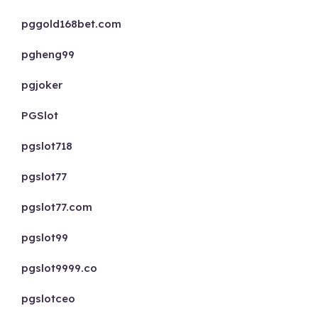
pggold168bet.com
pgheng99
pgjoker
PGSlot
pgslot718
pgslot77
pgslot77.com
pgslot99
pgslot9999.co
pgslotceo