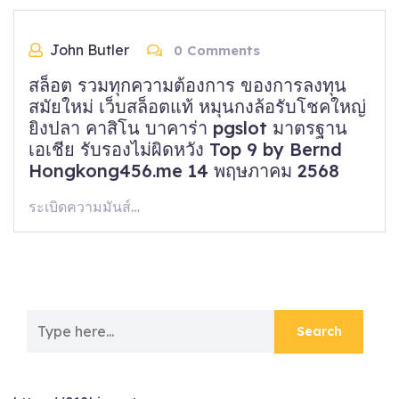
John Butler
0 Comments
สล็อต รวมทุกความต้องการ ของการลงทุน
สมัยใหม่ เว็บสล็อตแท้ หมุนกงล้อรับโชคใหญ่
ยิงปลา คาสิโน บาคาร่า pgslot มาตรฐาน
เอเชีย รับรองไม่ผิดหวัง Top 9 by Bernd
Hongkong456.me 14 พฤษภาคม 2568
ระเบิดความมันส์…