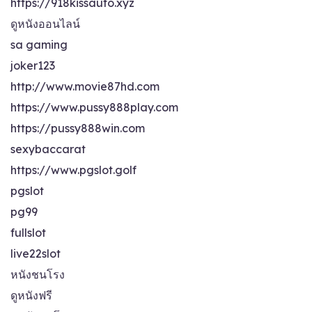
https://918kissauto.xyz
ดูหนังออนไลน์
sa gaming
joker123
http://www.movie87hd.com
https://www.pussy888play.com
https://pussy888win.com
sexybaccarat
https://www.pgslot.golf
pgslot
pg99
fullslot
live22slot
หนังชนโรง
ดูหนังฟรี