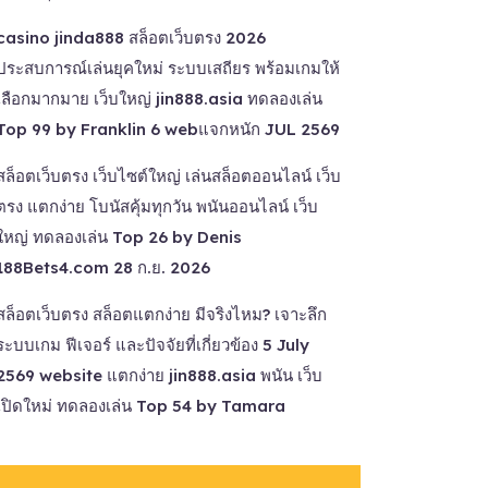
casino jinda888 สล็อตเว็บตรง 2026
ประสบการณ์เล่นยุคใหม่ ระบบเสถียร พร้อมเกมให้
เลือกมากมาย เว็บใหญ่ jin888.asia ทดลองเล่น
Top 99 by Franklin 6 webแจกหนัก JUL 2569
สล็อตเว็บตรง เว็บไซต์ใหญ่ เล่นสล็อตออนไลน์ เว็บ
ตรง แตกง่าย โบนัสคุ้มทุกวัน พนันออนไลน์ เว็บ
ใหญ่ ทดลองเล่น Top 26 by Denis
188Bets4.com 28 ก.ย. 2026
สล็อตเว็บตรง สล็อตแตกง่าย มีจริงไหม? เจาะลึก
ระบบเกม ฟีเจอร์ และปัจจัยที่เกี่ยวข้อง 5 July
2569 website แตกง่าย jin888.asia พนัน เว็บ
เปิดใหม่ ทดลองเล่น Top 54 by Tamara