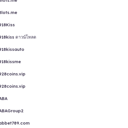
8lots.me
8lots.me
918Kiss
918kiss ดาวน์โหลด
918kissauto
918kissme
928coins.vip
928coins.vip
ABA
ABAGroup2
abbet789.com