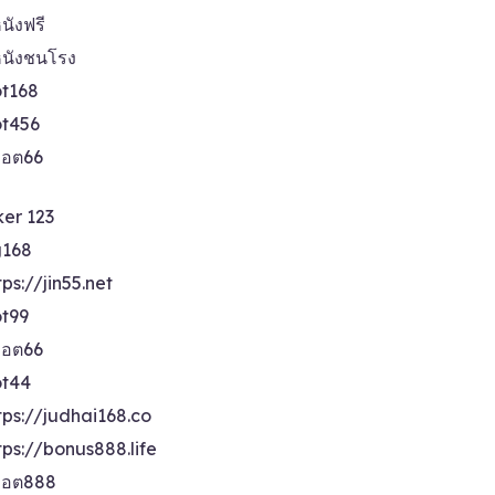
หนังฟรี
หนังชนโรง
ot168
ot456
็อต66
ker 123
g168
tps://jin55.net
ot99
็อต66
ot44
tps://judhai168.co
tps://bonus888.life
็อต888