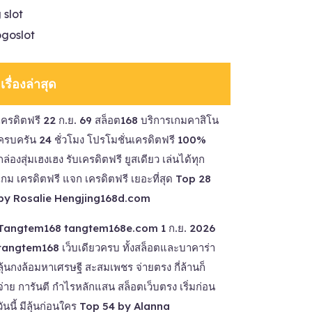
 slot
goslot
เรื่องล่าสุด
เครดิตฟรี 22 ก.ย. 69 สล็อต168 บริการเกมคาสิโน
ครบครัน 24 ชั่วโมง โปรโมชั่นเครดิตฟรี 100%
กล่องสุ่มเฮงเฮง รับเครดิตฟรี ยูสเดียว เล่นได้ทุก
เกม เครดิตฟรี แจก เครดิตฟรี เยอะที่สุด Top 28
by Rosalie Hengjing168d.com
Tangtem168 tangtem168e.com 1 ก.ย. 2026
tangtem168 เว็บเดียวครบ ทั้งสล็อตและบาคาร่า
ลุ้นกงล้อมหาเศรษฐี สะสมเพชร จ่ายตรง กี่ล้านก็
จ่าย การันตี กำไรหลักแสน สล็อตเว็บตรง เริ่มก่อน
วันนี้ มีลุ้นก่อนใคร Top 54 by Alanna