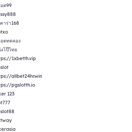
็อต99
ssy888
คาร่า168
otxo
็อตทดลอง
ังโป๊ไทย
tps://1xbetth.vip
slot
tps://allbet24hr.win
tps://pgslotth.io
ker 123
ot777
slot88
etway
kerasia