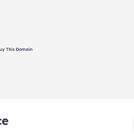
uy This Domain
ce