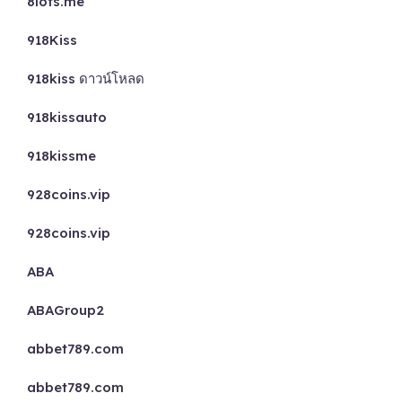
8lots.me
918Kiss
918kiss ดาวน์โหลด
918kissauto
918kissme
928coins.vip
928coins.vip
ABA
ABAGroup2
abbet789.com
abbet789.com