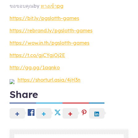
ขอขอบคุณby
ทางเข้าpg
https://bit.ly/pgslotth-games
https://rebrand.ly/pgslotth-games
https://wow.in.th/pgslotth-games
https://t.co/gjCYgjOj2E
http://gg.gg/1aqnko
https://shorturl.asia/4jH3n
Share