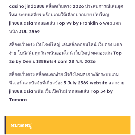
casino jinda888 สล็อตเว็บตรง 2026 ประสบการณ์เล่นยุค
ใหม่ ระบบเสถียร พร้อมเกมให้เลือกมากมาย เว็บใหญ่
jin888.asia ทดลองเล่น Top 99 by Franklin 6 webแจก
หนัก JUL 2569
สล็อตเว็บตรง เว็บไซต์ใหญ่ เล่นสล็อตออนไลน์ เว็บตรง แตก
ง่าย โบนัสคุ้มทุกวัน พนันออนไลน์ เว็บใหญ่ ทดลองเล่น Top
26 by Denis 188Bets4.com 28 ก.ย. 2026
สล็อตเว็บตรง สล็อตแตกง่าย มีจริงไหม? เจาะลึกระบบเกม
ฟีเจอร์ และปัจจัยที่เกี่ยวข้อง 5 July 2569 website แตกง่าย
jin888.asia พนัน เว็บเปิดใหม่ ทดลองเล่น Top 54 by
Tamara
หมวดหมู่