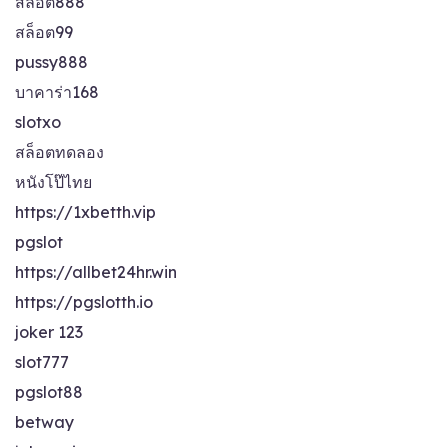
สล็อต888
สล็อต99
pussy888
บาคาร่า168
slotxo
สล็อตทดลอง
หนังโป๊ไทย
https://1xbetth.vip
pgslot
https://allbet24hr.win
https://pgslotth.io
joker 123
slot777
pgslot88
betway