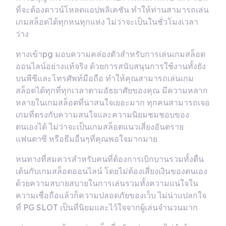
ที่จะต้องดาวน์โหลดแอปพลิเคชัน ทำให้ท่านสามารถเล่น
เกมสล็อตได้ทุกหนทุกแห่ง ไม่ว่าจะเป็นในชั่วโมงเวลา
ว่าง
ทางเข้าpg มอบความคล่องตัวสำหรับการเล่นเกมสล็อต
ออนไลน์อย่างแท้จริง ด้วยการสนับสนุนการใช้งานทั้งยัง
บนพีซีและโทรศัพท์มือถือ ทำให้คุณสามารถเล่นเกม
สล็อตได้ทุกที่ทุกเวลาตามอัธยาศัยของคุณ มีความหลาก
หลายในเกมสล็อตที่น่าสนใจเยอะมาก ทุกคนสามารถเจอ
เกมที่ตรงกับความสนใจและความนิยมชมชอบของ
ตนเองได้ ไม่ว่าจะเป็นเกมสล็อตแนวเสี่ยงอันตราย
แฟนตาซี หรือธีมอื่นๆที่คุณพอใจมากมาย
หนทางที่สมควรสำหรับคนที่ต้องการเบิกบานรวมทั้งตื่น
เต้นกับเกมสล็อตออนไลน์ โดยไม่ต้องเสี่ยงเงินของตนเอง
ด้วยความสบายสบายในการเล่นรวมทั้งความแน่ใจใน
ความเชื่อถือแล้วก็ความปลอดภัยของเว็บ ไม่น่าแปลกใจ
ที่ PG SLOT เป็นที่นิยมและไว้ใจจากผู้เล่นจำนวนมาก