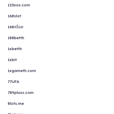
123xos.com
168slot
168สล็อต
188betth
1xbetth
1xbit
1xgameth.com
77UFA
789pluss.com
8lots.me