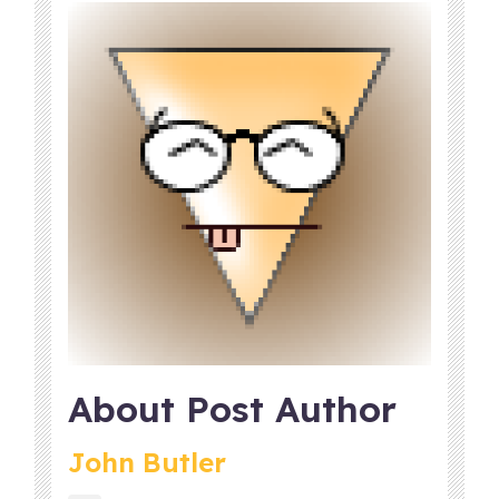
About Post Author
John Butler