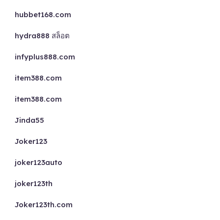
hubbet168.com
hydra888 สล็อต
infyplus888.com
item388.com
item388.com
Jinda55
Joker123
joker123auto
joker123th
Joker123th.com