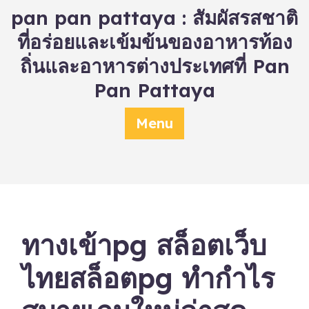
Skip
pan pan pattaya : สัมผัสรสชาติ
to
ที่อร่อยและเข้มข้นของอาหารท้อง
content
ถิ่นและอาหารต่างประเทศที่ Pan
Pan Pattaya
Menu
ทางเข้าpg สล็อตเว็บ
ไทยสล็อตpg ทำกำไร