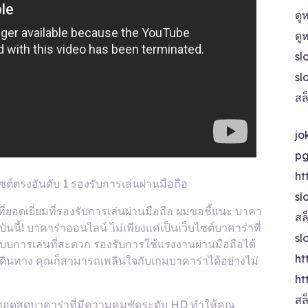
ดู
ดู
sl
sl
สล
jo
p
ht
์ตรงอันดับ 1 รองรับการเล่นผ่านมือถือ
sl
ยอดเยี่ยมที่รองรับการเล่นผ่านมือถือ ผมขอชี้แนะ บาคา
สล
ุบันนี้! บาคาร่าออนไลน์ ไม่เพียงแค่เป็นเว็บไซต์บาคาร่าที่
sl
ีระบบการเล่นที่สะดวก รองรับการใช้แรงงานผ่านมือถือได้
ht
ังเดินทาง คุณก็สามารถเพลินใจกับเกมบาคาร่าได้อย่างไม่
ht
สล
ยทอดสดบาคาร่าที่มีความคมชัดระดับ HD ทำให้คุณ