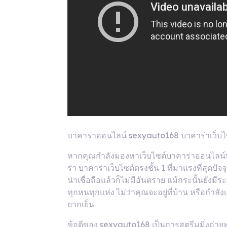
บาคาร่าออนไลน์ sexyauto168 บาคาร่าเว็บไซต
หากคุณกำลังมองหาเว็บไซต์บาคาร่าออนไลน์ที่
ร่า บาคาร่าเว็บไซต์ตรงชั้น 1 ที่มาแรงที่สุดปัจจ
น่าเชื่อถือแล้วก็ไม่มีอันตราย แม้กระนั้นยังม
ทุกหนทุกแห่ง ไม่ว่าคุณจะอยู่ที่บ้าน หรือกำล
ยากเย็น
ข้อดีของ sexyauto168 เป็นการสตรีมมิ่งถ่า