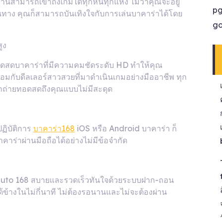
่านสามารถเข้าถึงเกมได้ทุกหนทุกแห่ง ไม่ว่าคุณจะอยู่
pg
นทาง คุณก็สามารถบันเทิงใจกับการเล่นบาคาร่าได้โดย
go
ูง
อดสดบาคาร่าที่มีความคมชัดระดับ HD ทำให้คุณ
อมกับดีลเลอร์สาวสวยที่มาดำเนินเกมอย่างมืออาชีพ ทุก
กถ่ายทอดสดถึงคุณแบบไม่มีสะดุด
ฏิบัติการ
บาคาร่า168
iOS หรือ Android บาคาร่า ก็
ร่าผ่านมือถือได้อย่างไม่มีข้อจำกัด
auto 168 สบายและรวดเร็วทันใจด้วยระบบฝาก-ถอน
้ข้างในไม่กี่นาที ไม่ต้องรอนานและไม่จะต้องผ่าน