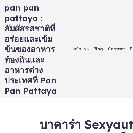
Skip
pan pan
to
pattaya :
content
สัมผัสรสชาติที่
อร่อยและเข้ม
ข้นของอาหาร
หน้าแรก
Blog
Contact
B
ท้องถิ่นและ
อาหารต่าง
ประเทศที่ Pan
Pan Pattaya
บาคาร่า Sexyau