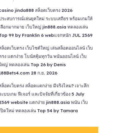
casino jinda888 สล็อตเว็บตรง 2026
ประสบการณ์เล่นยุคใหม่ ระบบเสถียร พร้อมเกมให้
เลือกมากมาย เว็บใหญ่ jin888.asia ทดลองเล่น
Top 99 by Franklin 6 webแจกหนัก JUL 2569
สล็อตเว็บตรง เว็บไซต์ใหญ่ เล่นสล็อตออนไลน์ เว็บ
ตรง แตกง่าย โบนัสคุ้มทุกวัน พนันออนไลน์ เว็บ
ใหญ่ ทดลองเล่น Top 26 by Denis
188Bets4.com 28 ก.ย. 2026
สล็อตเว็บตรง สล็อตแตกง่าย มีจริงไหม? เจาะลึก
ระบบเกม ฟีเจอร์ และปัจจัยที่เกี่ยวข้อง 5 July
2569 website แตกง่าย jin888.asia พนัน เว็บ
เปิดใหม่ ทดลองเล่น Top 54 by Tamara