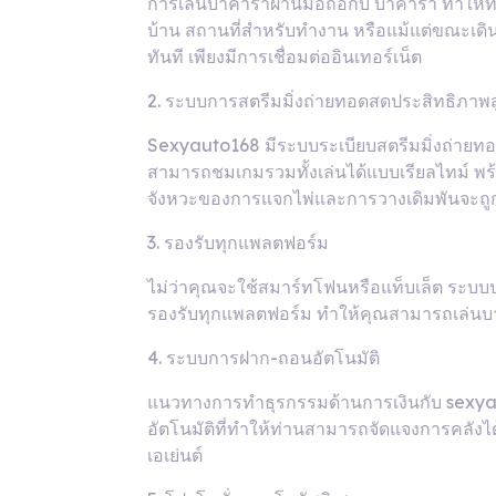
การเล่นบาคาร่าผ่านมือถือกับ บาคาร่า ทำให้ท
บ้าน สถานที่สำหรับทำงาน หรือแม้แต่ขณะเดิ
ทันที เพียงมีการเชื่อมต่ออินเทอร์เน็ต
2. ระบบการสตรีมมิ่งถ่ายทอดสดประสิทธิภาพส
Sexyauto168 มีระบบระเบียบสตรีมมิ่งถ่ายท
สามารถชมเกมรวมทั้งเล่นได้แบบเรียลไทม์ พร้
จังหวะของการแจกไพ่และการวางเดิมพันจะถู
3. รองรับทุกแพลตฟอร์ม
ไม่ว่าคุณจะใช้สมาร์ทโฟนหรือแท็บเล็ต ระบบป
รองรับทุกแพลตฟอร์ม ทำให้คุณสามารถเล่นบาคา
4. ระบบการฝาก-ถอนอัตโนมัติ
แนวทางการทำธุรกรรมด้านการเงินกับ sexy
อัตโนมัติที่ทำให้ท่านสามารถจัดแจงการคลังได
เอเย่นต์