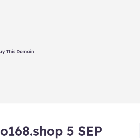
uy This Domain
to168.shop 5 SEP