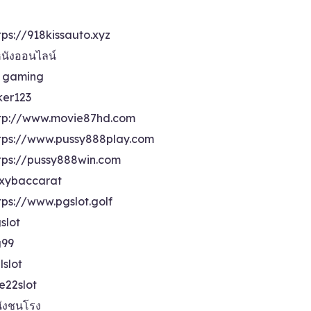
tps://918kissauto.xyz
หนังออนไลน์
 gaming
ker123
tp://www.movie87hd.com
tps://www.pussy888play.com
tps://pussy888win.com
xybaccarat
tps://www.pgslot.golf
slot
g99
llslot
ve22slot
ังชนโรง