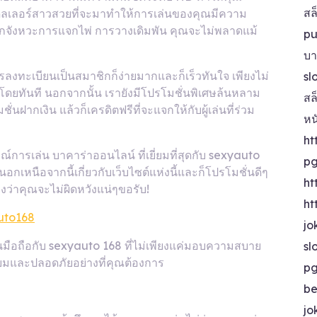
สล
ดีลเลอร์สาวสวยที่จะมาทำให้การเล่นของคุณมีความ
ยๆ ทุกจังหวะการแจกไพ่ การวางเดิมพัน คุณจะไม่พลาดแม้
pu
บา
งทะเบียนเป็นสมาชิกก็ง่ายมากและก็เร็วทันใจ เพียงไม่
sl
ด้โดยทันที นอกจากนั้น เรายังมีโปรโมชั่นพิเศษล้นหลาม
สล
่นฝากเงิน แล้วก็เครดิตฟรีที่จะแจกให้กับผู้เล่นที่ร่วม
หน
ht
การเล่น บาคาร่าออนไลน์ ที่เยี่ยมที่สุดกับ sexyauto
pg
กเหนือจากนี้เกี่ยวกับเว็บไซต์แห่งนี้และก็โปรโมชั่นดีๆ
ht
รองว่าคุณจะไม่ผิดหวังแน่ๆขอรับ!
ht
uto168
jo
ือถือกับ sexyauto 168 ที่ไม่เพียงแค่มอบความสบาย
sl
่ยมและปลอดภัยอย่างที่คุณต้องการ
pg
b
jo