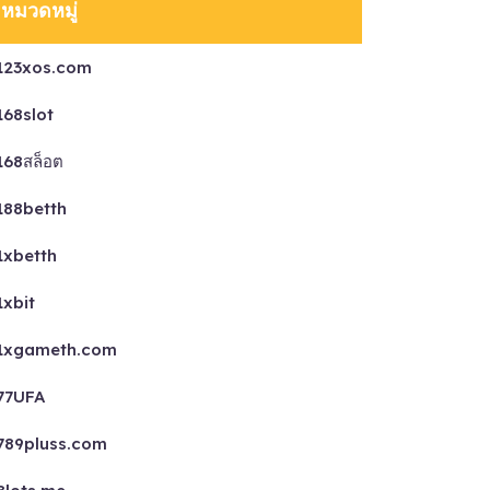
หมวดหมู่
123xos.com
168slot
168สล็อต
188betth
1xbetth
1xbit
1xgameth.com
77UFA
789pluss.com