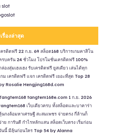
 slot
goslot
เรื่องล่าสุด
เครดิตฟรี 22 ก.ย. 69 สล็อต168 บริการเกมคาสิโน
ครบครัน 24 ชั่วโมง โปรโมชั่นเครดิตฟรี 100%
กล่องสุ่มเฮงเฮง รับเครดิตฟรี ยูสเดียว เล่นได้ทุก
เกม เครดิตฟรี แจก เครดิตฟรี เยอะที่สุด Top 28
by Rosalie Hengjing168d.com
Tangtem168 tangtem168e.com 1 ก.ย. 2026
tangtem168 เว็บเดียวครบ ทั้งสล็อตและบาคาร่า
ลุ้นกงล้อมหาเศรษฐี สะสมเพชร จ่ายตรง กี่ล้านก็
จ่าย การันตี กำไรหลักแสน สล็อตเว็บตรง เริ่มก่อน
วันนี้ มีลุ้นก่อนใคร Top 54 by Alanna