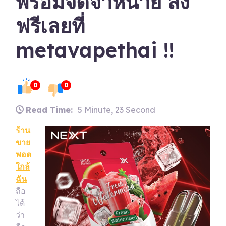
พร้อมจัดจำหน่าย ส่ง
ฟรีเลยที่
metavapethai !!
0
0
Read Time:
5 Minute, 23 Second
ร้าน
ขาย
พอต
ใกล้
ฉัน
ถือ
ได้
ว่า