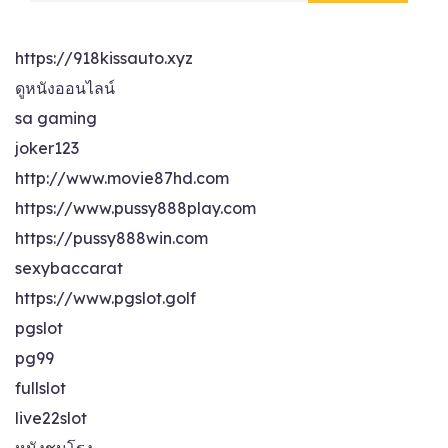
https://918kissauto.xyz
ดูหนังออนไลน์
sa gaming
joker123
http://www.movie87hd.com
https://www.pussy888play.com
https://pussy888win.com
sexybaccarat
https://www.pgslot.golf
pgslot
pg99
fullslot
live22slot
หนังชนโรง