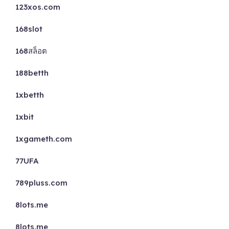
123xos.com
168slot
168สล็อต
188betth
1xbetth
1xbit
1xgameth.com
77UFA
789pluss.com
8lots.me
8lots.me