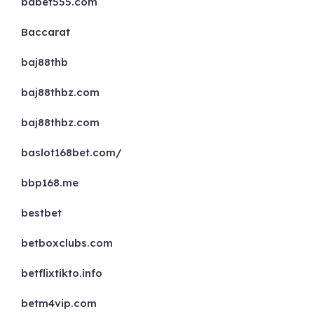
babet555.com
Baccarat
baj88thb
baj88thbz.com
baj88thbz.com
baslot168bet.com/
bbp168.me
bestbet
betboxclubs.com
betflixtikto.info
betm4vip.com