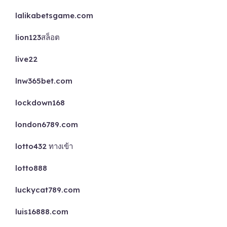
lalikabetsgame.com
lion123สล็อต
live22
lnw365bet.com
lockdown168
london6789.com
lotto432 ทางเข้า
lotto888
luckycat789.com
luis16888.com