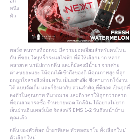
อีก
หนึ่ง
หัว
พอร์ต หนทางที่ออกจะ มีความยอดเยี่ยมสำหรับคนไหน
กัน ที่ชอบใจบุหรี่กระแสไฟฟ้า ที่มีให้เลือกมาก หลาก
หลายรส นานัปการกลิ่น และก็ยังคงมีน้ำยา จากค่าย
ต่างๆเยอะแยะ ให้คุณได้เข้าถึงของดี มีคุณภาพสูง ที่ถูก
อกถูกใจสายสิงห์อมควัน เป็นอย่างยิ่ง ซึ่งสามารถใช้งาน
ได้ แบบจัดเต็ม และก็ยังมากับ ส่วนสำคัญที่ดียอด เป็นจุดที่
ลงตัวในคุณภาพ ที่มากมาย และตีราคาให้ถูกกว่าตลาด
ที่คุณสามารถซื้อ ร้านขายพอต ใกล้ฉัน ได้อย่างไม่ยาก
เย็นผ่านอินเทอร์เน็ต จัดส่งฟรี EMS 1-2 วันถึงหน้าบ้าน
คุณแล้ว
กลิ่นของหัวพ็อต น้ำยาพิเศษ หัวพอตมาโบ ทั้งเลือกใหม่
ตัวเลือกใหม่