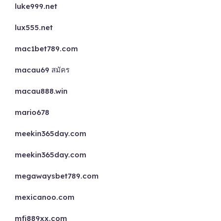
luke999.net
lux555.net
mac1bet789.com
macau69 สมัคร
macau888.win
mario678
meekin365day.com
meekin365day.com
megawaysbet789.com
mexicanoo.com
mfj889xx.com