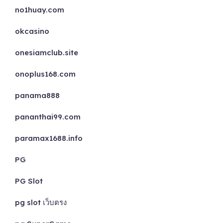
no1huay.com
okcasino
onesiamclub.site
onoplus168.com
panama888
pananthai99.com
paramax1688.info
PG
PG Slot
pg slot เว็บตรง