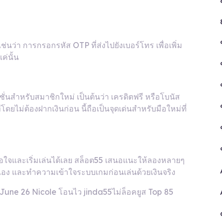
นว่า การกรอกรหัส OTP ที่ส่งไปยังเบอร์โทร เพื่อเพิ่ม
ค่นั้น
่นสำหรับสมาชิกใหม่ เป็นต้นว่า เครดิตฟรี หรือโบนัส
ดยไม่ต้องฝากเงินก่อน นี้ถือเป็นจุดเด่นสำหรับมือใหม่ที่
ี่พอใจและเริ่มเล่นได้เลย สล็อต55 เสนอแนะให้ลองหลายๆ
วเอง และทำความเข้าใจระบบเกมก่อนเล่นด้วยเงินจริง
 20 June 26 Nicole โอนไว jinda55ไม่ล็อคยูส Top 85