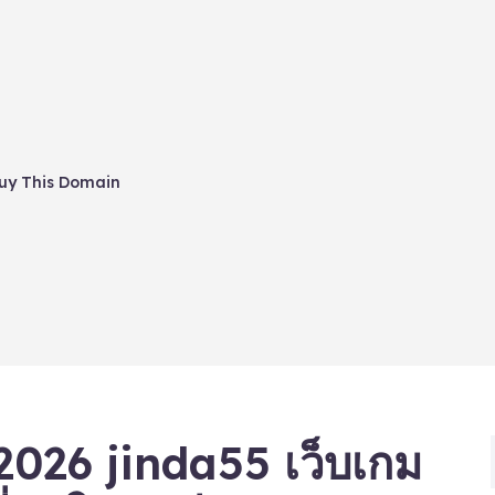
uy This Domain
 2026 jinda55 เว็บเกม