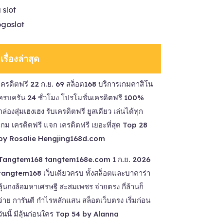
 slot
goslot
เรื่องล่าสุด
เครดิตฟรี 22 ก.ย. 69 สล็อต168 บริการเกมคาสิโน
ครบครัน 24 ชั่วโมง โปรโมชั่นเครดิตฟรี 100%
กล่องสุ่มเฮงเฮง รับเครดิตฟรี ยูสเดียว เล่นได้ทุก
เกม เครดิตฟรี แจก เครดิตฟรี เยอะที่สุด Top 28
by Rosalie Hengjing168d.com
Tangtem168 tangtem168e.com 1 ก.ย. 2026
tangtem168 เว็บเดียวครบ ทั้งสล็อตและบาคาร่า
ลุ้นกงล้อมหาเศรษฐี สะสมเพชร จ่ายตรง กี่ล้านก็
จ่าย การันตี กำไรหลักแสน สล็อตเว็บตรง เริ่มก่อน
วันนี้ มีลุ้นก่อนใคร Top 54 by Alanna