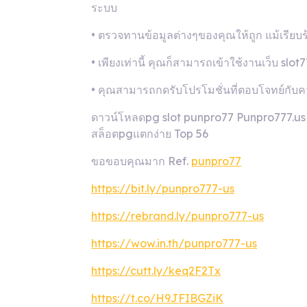
ระบบ
• ตรวจทานข้อมูลต่างๆของคุณให้ถูก แม้เรีย
• เพียงเท่านี้ คุณก็สามารถเข้าใช้งานเว็บ sl
• คุณสามารถกดรับโปรโมชั่นที่ตอบโจทย์กับ
ดาวน์โหลดpg slot punpro77 Punpro777.us
สล็อตpgแตกง่าย Top 56
ขอขอบคุณมาก Ref.
punpro77
https://bit.ly/punpro777-us
https://rebrand.ly/punpro777-us
https://wow.in.th/punpro777-us
https://cutt.ly/keq2F2Tx
https://t.co/H9JFIBGZiK