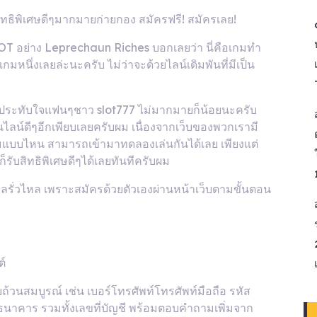
สิทธิพิเศษดีๆมากมายก่ายกอง สมัครฟรี! สมัครเลย!
SLOT อย่าง Leprechaun Riches บอกเลยว่า นี่คือเกมทำ
กมหนึ่งเลยล่ะนะครับ ไม่ว่าจะด้วยไลน์เดิมพันที่มีเป็น
จะประทับใจแฟนๆชาว slot777 ไม่มากมายก็น้อยนะครับ
ไลน์ดีๆอีกเพียบเลยครับผม เนื่องจากเว็บของพวกเรามี
กมแบบไหน สามารถเข้ามาทดลองเล่นกันได้เลย เพียงแต่
็รับสิทธิพิเศษดีๆได้เลยทันทีครับผม
ูลรั่วไหล เพราะสมัครด้วยตัวเองผ่านหน้าเว็บตามขั้นตอน
ต์
้วนสมบูรณ์ เช่น เบอร์โทรศัพท์โทรศัพท์มือถือ รหัส
ชีธนาคาร รวมทั้งเลขที่บัญชี พร้อมตอบคำถามเพิ่มจาก