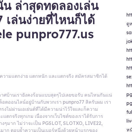
นัน ล่าสุดทดลองเล่น
ht
เล่นง่ายที่ไหนก็ได้
ดู
ele punpro777.us
sa
jo
ht
ht
ht
นความแตกง่าย แตกหนัก และแตกจริง สมัครสมาชิกได้
se
ht
pg
อากาศบ้านเรายังคงร้อนแบบสุดๆไปเลยขอรับ คนไหนกันแน่
สล็อตออนไลน์อยู่บ้านกับพวกเรา punpro77 สิครับผม เรา
p
รงไม่ผ่านเอเย่นต์ที่ได้มีความน่าไว้ใจและก็ความ
fu
แตกจริงทุกเกม เนื่องจากเว็บไซต์ของเราได้รับการ
li
อดต่างๆมาก ไม่ว่าจะเป็น PGSLOT, SLOTXO, LIVE22,
หน
มาก ตอบย้ำความเป็นเบอร์หนึ่งด้วยหน้าแรกของ