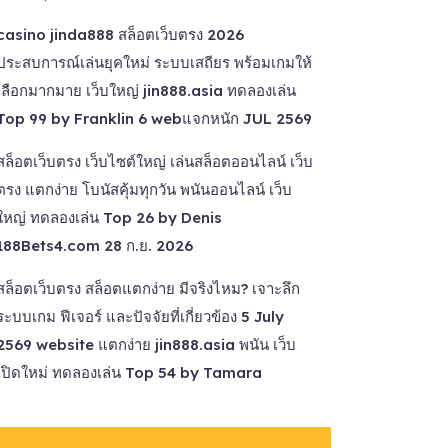
casino jinda888 สล็อตเว็บตรง 2026
ประสบการณ์เล่นยุคใหม่ ระบบเสถียร พร้อมเกมให้
เลือกมากมาย เว็บใหญ่ jin888.asia ทดลองเล่น
Top 99 by Franklin 6 webแจกหนัก JUL 2569
สล็อตเว็บตรง เว็บไซต์ใหญ่ เล่นสล็อตออนไลน์ เว็บ
ตรง แตกง่าย โบนัสคุ้มทุกวัน พนันออนไลน์ เว็บ
ใหญ่ ทดลองเล่น Top 26 by Denis
188Bets4.com 28 ก.ย. 2026
สล็อตเว็บตรง สล็อตแตกง่าย มีจริงไหม? เจาะลึก
ระบบเกม ฟีเจอร์ และปัจจัยที่เกี่ยวข้อง 5 July
2569 website แตกง่าย jin888.asia พนัน เว็บ
เปิดใหม่ ทดลองเล่น Top 54 by Tamara