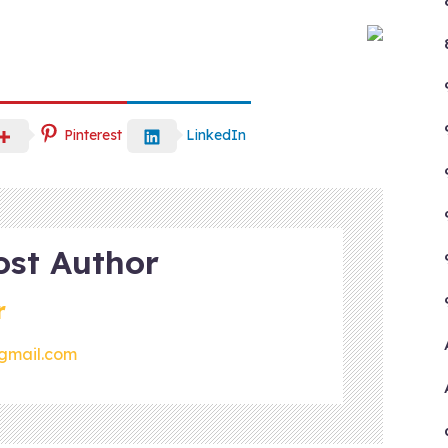
Pinterest
LinkedIn
ost Author
r
mail.com