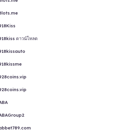
8lots.me
8lots.me
918Kiss
918kiss ดาวน์โหลด
918kissauto
918kissme
928coins.vip
928coins.vip
ABA
ABAGroup2
abbet789.com