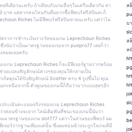
ยเลยทีเดียวนะครับ ถ้าเทียบกับเกมอื่นๆในเครือเดียวกัน สา
สล
000 บาท แต่หากคนไหนกันที่อยากซื้อฟีพบร์ฟรีสปินล่ะก็
pu
chaun Riches ไม่มีฟีพบร์ฟรีสปินขายนะครับ แต่ว่าไม่
บา
sl
งอัตราการชำระเงินรางวัลของเกม Leprechaun Riches
สล
ท่า ซึ่งนับว่าเป็นมาตรฐานของเกมจาก punpro77 เลยก็ว่า
หน
ทั้งหมดเลยครับ
ht
ๆของเกม Leprechaun Riches ก็จะมีฟีเจอร์ฐานรากพร้อม
pg
รถช่วยแปลงสัญลักษณ์ต่างๆของคุณให้กลายเป็น
ht
้าเกิดคุณได้รับสัญลักษณ์ Scatter ครบ 4 รูปขึ้นไป คุณ
ht
อกเหนือจากนี้ ตัวคูณของเกมนี้ก็ถือว่ามากแบบสุดๆอีก
jo
sl
ห้ผมประเมินคะแนนจริงๆของเกม Leprechaun Riches
่าค่อนข้างจะยาก ไลน์เดิมพันที่ชนะของเกมนี้นับว่า
pg
ตามมาตรฐานของเกม slot777 แต่ว่าในส่วนของฟีพบร์ ผม
b
ฟีเจอร์รากฐานเพียงแค่นั้น ซึ่งผมค่อนข้างจะถูกใจเกมที่มี
jo