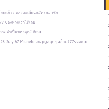
บร้อยแล้ว กดลงทะเบียนสมัครสมาชิก
ot777 ของพวกเราได้เลย
ความจำเป็นของคุณได้เลย
 23 July 67 Michele เกมpgสนุกๆ สล็อต777รวมเกม