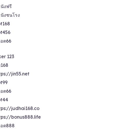
หนังฟรี
หนังชนโรง
ot168
ot456
็อต66
ker 123
g168
tps://jin55.net
ot99
็อต66
ot44
tps://judhai168.co
tps://bonus888.life
็อต888