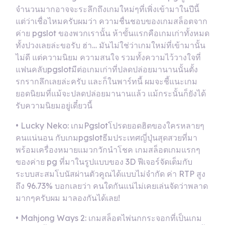
จำนวนมากอาจจะระลึกถึงเกมใหม่ๆที่เพิ่งเข้ามาในปีนี้
แต่ว่าเชื่อไหมครับผมว่า ความชื่นชอบของเกมสล็อตจาก
ค่าย pgslot ของพวกเรานั้น ห้าขั้นแรกคือเกมเก่าทั้งหมด
ทั้งปวงเลยล่ะขอรับ ฮ่า… มันไม่ใช่ว่าเกมใหม่ที่เข้ามานั้น
ไม่ดี แต่ความนิยม ความสนใจ รวมทั้งความไว้วางใจที่
แฟนคลับpgslotมีต่อเกมเก่าที่ปลดปล่อยมานานนั้นตั้ง
รกรากลึกเลยล่ะครับ และก็ในพาร์ทนี้ ผมจะชี้แนะเกม
ยอดนิยมที่แม้จะปลดปล่อยมานานแล้ว แม้กระนั้นก็ยังได้
รับความนิยมอยู่เดี๋ยวนี้
• Lucky Neko: เกมPgslotโปรดยอดฮิตของใครหลายๆ
คนแน่นอน กับเกมpgslotธีมประเทศญี่ปุ่นสุดสวยที่มา
พร้อมเครื่องหมายแมวกวักนำโชค เกมสล็อตเกมแรกๆ
ของค่าย pg ที่มาในรูปแบบของ 3D ฟีเจอร์จัดเต็มกับ
ระบบสะสมโบนัสผ่านตัวคูณได้แบบไม่จำกัด ค่า RTP สูง
ถึง 96.73% บอกเลยว่า คนใดกันแน่ไม่เคยเล่นจัดว่าพลาด
มากๆครับผม มาลองกันได้เลย!
• Mahjong Ways 2: เกมสล็อตไพ่นกกระจอกที่เป็นเกม