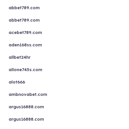
abbet789.com
abbet789.com
acebet789.com
aden168ss.com
allbet24hr
allone745s.com
alot666
ambnovabet.com
argus16888.com
argus16888.com