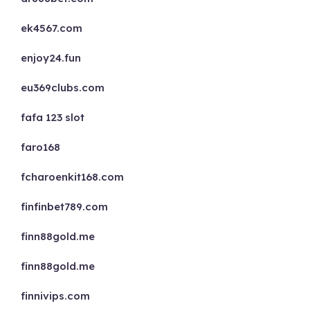
ek4567.com
enjoy24.fun
eu369clubs.com
fafa 123 slot
faro168
fcharoenkit168.com
finfinbet789.com
finn88gold.me
finn88gold.me
finnivips.com