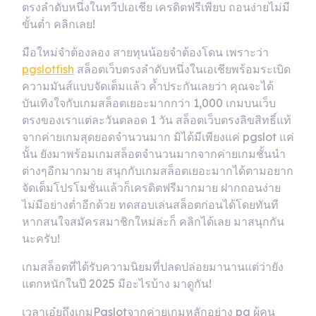
ตรงลำดับหนึ่งในทวีปเอเชีย เครดิตฟรีเพียบ ถอนง่ายไม่มี
ขั้นต่ำ คลิกเลย!
มือใหม่จำต้องลอง สายทุนน้อยจำต้องโดน เพราะว่า
pgslotfish
สล็อตเว็บตรงลำดับหนึ่งในเอเชียพร้อมระเบิด
ความมันส์แบบจัดเต็มแล้ว ค้ำประกันเลยว่า คุณจะได้
บันเทิงใจกับเกมสล็อตเยอะมากกว่า 1,000 เกมบนเว็บ
ตรงของเราแต่ละวันตลอด 1 วัน สล็อตเว็บตรงลิขสิทธิ์แท้
จากค่ายเกมสุดยอดจำนวนมาก มิได้มีเพียงแค่ pgslot แค่
นั้น ยังมาพร้อมเกมสล็อตจำนวนมากจากค่ายเกมชั้นนำ
ต่างๆอีกมากมาย สนุกกับเกมสล็อตเยอะมากได้ตามอยาก
จัดเต็มโปรโมชั่นแล้วก็เครดิตฟรีมากมาย ฝากถอนง่าย
ไม่มีอย่างต่ำอีกด้วย ทดสอบเล่นสล็อตก่อนได้โดยทันที
หากสนใจสมัครสมาชิกใหม่ล่ะก็ คลิกได้เลย มาสนุกกัน
นะครับ!
เกมสล็อตที่ได้รับความนิยมที่ปลดปล่อยมานานแต่ว่ายัง
แตกหนักในปี 2025 มีอะไรบ้าง มาดูกัน!
เวลาเอ๋ยถึงเกมPgslotจากค่ายเกมหลักอย่าง pg ผู้คน