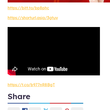
https://bitt.to/bp8phc
https://shorturl.asia/3gtuy
https://t.co/b977nR8BgT
Share