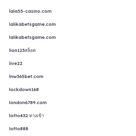
lala55-casino.com
lalikabetsgame.com
lalikabetsgame.com
lion123สล็อต
live22
lnw365bet.com
lockdown168
london6789.com
lotto432 ทางเข้า
lotto888