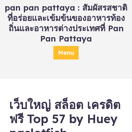
Skip
pan pan pattaya : สัมผัสรสชาติ
to
ที่อร่อยและเข้มข้นของอาหารท้อง
content
ถิ่นและอาหารต่างประเทศที่ Pan
Pan Pattaya
Menu
เว็บใหญ่ สล็อต เครดิต
ฟรี Top 57 by Huey