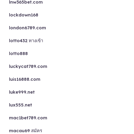
lnw365bet.com
lockdown168
london6789.com
lotto432 ทางเข้า
lotto888
luckycat789.com
luis16888.com
luke999.net
lux555.net
mac1bet789.com
macau69 สมัคร