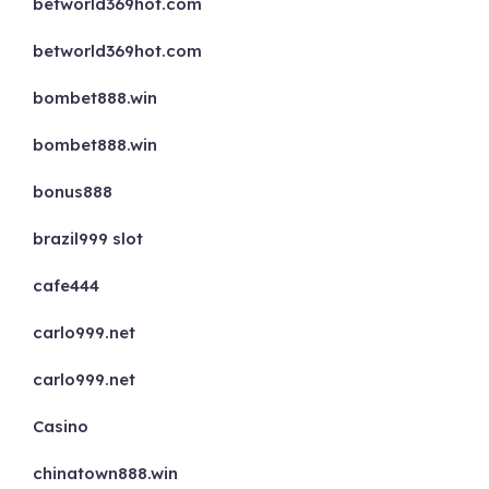
betworld369hot.com
betworld369hot.com
bombet888.win
bombet888.win
bonus888
brazil999 slot
cafe444
carlo999.net
carlo999.net
Casino
chinatown888.win