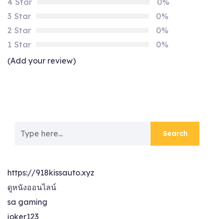
4 Star
0%
3 Star
0%
2 Star
0%
1 Star
0%
(Add your review)
https://918kissauto.xyz
ดูหนังออนไลน์
sa gaming
joker123