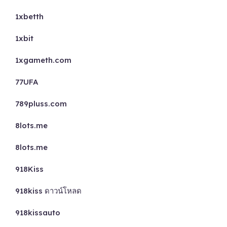
1xbetth
1xbit
1xgameth.com
77UFA
789pluss.com
8lots.me
8lots.me
918Kiss
918kiss ดาวน์โหลด
918kissauto