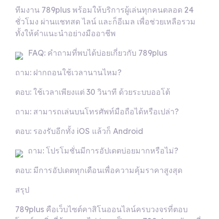
ทีมงาน 789plus พร้อมให้บริการผู้เล่นทุกคนตลอด 24
ชั่วโมง ผ่านแชทสด ไลน์ และก็อีเมล เพื่อช่วยเหลือรวม
ทั้งให้คำแนะนำอย่างมืออาชีพ
FAQ: คำถามที่พบได้บ่อยเกี่ยวกับ 789plus
ถาม: ฝากถอนใช้เวลานานไหม?
ตอบ: ใช้เวลาเพียงแต่ 30 วินาที ด้วยระบบออโต้
ถาม: สามารถเล่นบนโทรศัพท์มือถือได้หรือเปล่า?
ตอบ: รองรับอีกทั้ง iOS แล้วก็ Android
ถาม: โปรโมชั่นมีการอัปเดตบ่อยมากหรือไม่?
ตอบ: มีการอัปเดตทุกเดือนเพื่อความคุ้มราคาสูงสุด
สรุป
789plus คือเว็บไซต์คาสิโนออนไลน์ครบวงจรที่ตอบ