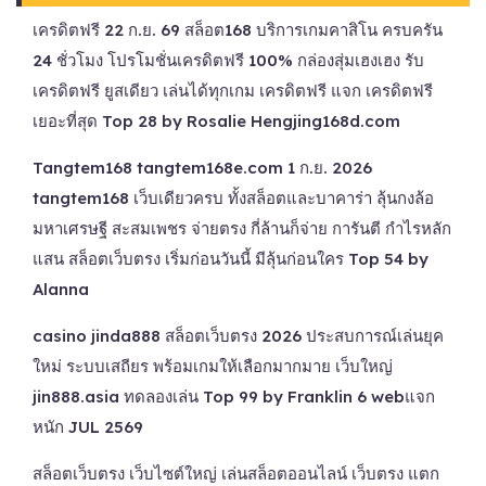
เครดิตฟรี 22 ก.ย. 69 สล็อต168 บริการเกมคาสิโน ครบครัน
24 ชั่วโมง โปรโมชั่นเครดิตฟรี 100% กล่องสุ่มเฮงเฮง รับ
เครดิตฟรี ยูสเดียว เล่นได้ทุกเกม เครดิตฟรี แจก เครดิตฟรี
เยอะที่สุด Top 28 by Rosalie Hengjing168d.com
Tangtem168 tangtem168e.com 1 ก.ย. 2026
tangtem168 เว็บเดียวครบ ทั้งสล็อตและบาคาร่า ลุ้นกงล้อ
มหาเศรษฐี สะสมเพชร จ่ายตรง กี่ล้านก็จ่าย การันตี กำไรหลัก
แสน สล็อตเว็บตรง เริ่มก่อนวันนี้ มีลุ้นก่อนใคร Top 54 by
Alanna
casino jinda888 สล็อตเว็บตรง 2026 ประสบการณ์เล่นยุค
ใหม่ ระบบเสถียร พร้อมเกมให้เลือกมากมาย เว็บใหญ่
jin888.asia ทดลองเล่น Top 99 by Franklin 6 webแจก
หนัก JUL 2569
สล็อตเว็บตรง เว็บไซต์ใหญ่ เล่นสล็อตออนไลน์ เว็บตรง แตก