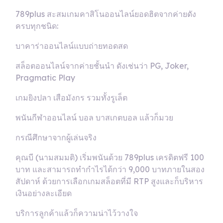
789plus สะสมเกมคาสิโนออนไลน์ยอดฮิตจากค่ายดัง
ครบทุกชนิด:
บาคาร่าออนไลน์แบบถ่ายทอดสด
สล็อตออนไลน์จากค่ายชั้นนำ ดังเช่นว่า PG, Joker,
Pragmatic Play
เกมยิงปลา เสือมังกร รวมทั้งรูเล็ต
พนันกีฬาออนไลน์ บอล บาสเกตบอล แล้วก็มวย
กรณีศึกษาจากผู้เล่นจริง
คุณบี (นามสมมติ) เริ่มพนันด้วย 789plus เครดิตฟรี 100
บาท และสามารถทำกำไรได้กว่า 9,000 บาทภายในสอง
สัปดาห์ ด้วยการเลือกเกมสล็อตที่มี RTP สูงและก็บริหาร
เงินอย่างละเอียด
บริการลูกค้าแล้วก็ความน่าไว้วางใจ