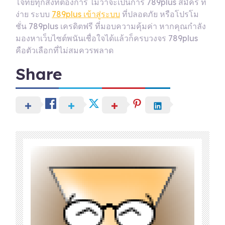
โจทย์ทุกสิ่งที่ต้องการ ไม่ว่าจะเป็นการ 789plus สมัคร ที่
ง่าย ระบบ
789plus เข้าสู่ระบบ
ที่ปลอดภัย หรือโปรโม
ชั่น 789plus เครดิตฟรี ที่มอบความคุ้มค่า หากคุณกำลัง
มองหาเว็บไซต์พนันเชื่อใจได้แล้วก็ครบวงจร 789plus
คือตัวเลือกที่ไม่สมควรพลาด
Share