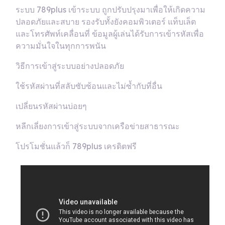
ระบบ 789plus เข้าระบบ ถูกปรับปรุงมาเพื่อให้เกิดความ
ปลอดภัยและสบาย รองรับทั้งยังคอมพิวเตอร์ แท็บเล็ต
และโทรศัพท์เคลื่อนที่ ข้อมูลผู้เล่นได้รับการเข้ารหัสเพื่อ
ความมั่นใจในทุกการพนัน
วิธีการเข้าสู่ระบบอย่างปลอดภัย
ใช้รหัสผ่านที่สลับซับซ้อนและไม่ซ้ำกับที่อื่น
เปลี่ยนรหัสผ่านบ่อยๆ
หลีกเลี่ยงการเข้าสู่ระบบจากเครือข่ายสาธารณะ
โปรโมชั่นแล้วก็ 789plus เครดิตฟรี