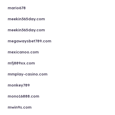
mario678
meekin365day.com
meekin365day.com
megawaysbet789.com
mexicanoo.com
mfj889xx.com
mmplay-casino.com
monkey789
mono16888.com
mwin9s.com