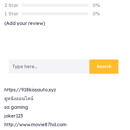
2 Star
0%
1 Star
0%
(Add your review)
https://918kissauto.xyz
ดูหนังออนไลน์
sa gaming
joker123
http://www.movie87hd.com