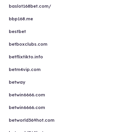
baslot168bet.com/
bbp168.me
bestbet
betboxclubs.com
betflixtikto.info
betm4vip.com
betway
betwin6666.com
betwin6666.com
betworld369hot.com