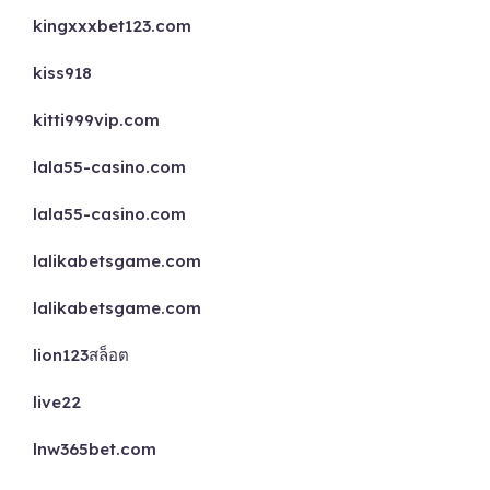
kingxxxbet123.com
kiss918
kitti999vip.com
lala55-casino.com
lala55-casino.com
lalikabetsgame.com
lalikabetsgame.com
lion123สล็อต
live22
lnw365bet.com