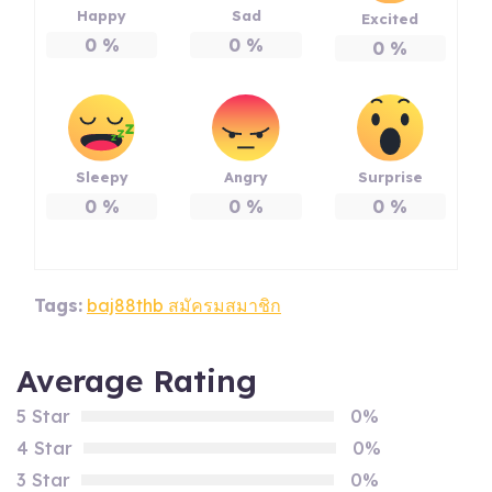
Happy
Sad
Excited
0
%
0
%
0
%
Sleepy
Angry
Surprise
0
%
0
%
0
%
Tags:
baj88thb สมัครมสมาชิก
Average Rating
5 Star
0%
4 Star
0%
3 Star
0%