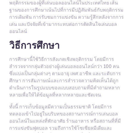
พฤติกรรมของผู้ที่เล่นบอลออนไลน์ในประเทศไทย เส้น
ฐานของการศึกษาเน้นไปที่การมีปฏิสัมพันธ์กับพฤติกรรม
การเดิมพัน การรับชมการแข่งขัน ความรู้สึกหลังจากการ
เล่น และปัจจัยที่เข้ามากระทบต่อการตัดสินใจเล่นบอล
ออนไลน์
วิธีการศึกษา
การศึกษานี้ใช้วิธีการสังเกตเชิงพฤติกรรม โดยมีการ
สำรวจจากกลุ่มตัวอย่างผู้เล่นบอลออนไลน์กว่า 100 คน
ซึ่งแบ่งเป็นกลุ่มต่างๆ ตามอายุ เพศ อาชีพ และระดับการ
ศึกษา การสัมภาษณ์และการสำรวจความคิดเห็นได้ถูก
ดำเนินการในรูปแบบของแบบสอบถามที่มีคำถามหลาก
หลายเพื่อให้ได้ข้อมูลที่หลากหลายและชัดเจน
ทั้งนี้ การเก็บข้อมูลมีความเป็นธรรมชาติ โดยมีการ
ทดลองเข้าไปอยู่ในบริบทของสถานการณ์การเล่นบอล
ออนไลน์ในแหล่งที่พักอาศัย ร้านอาหาร หรือสถานที่ที่มี
การแข่งขันฟุตบอล รวมถึงการใช้โซเชียลมีเดียและ