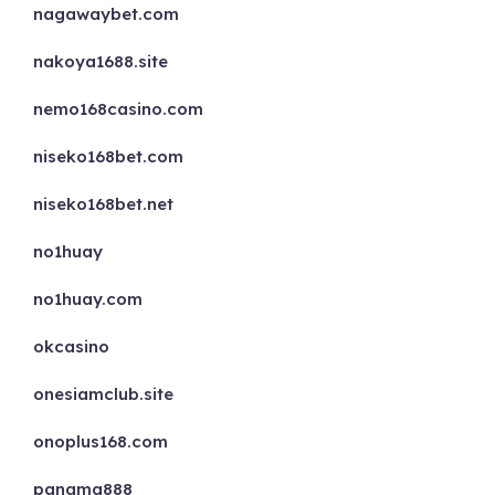
nagawaybet.com
nakoya1688.site
nemo168casino.com
niseko168bet.com
niseko168bet.net
no1huay
no1huay.com
okcasino
onesiamclub.site
onoplus168.com
panama888