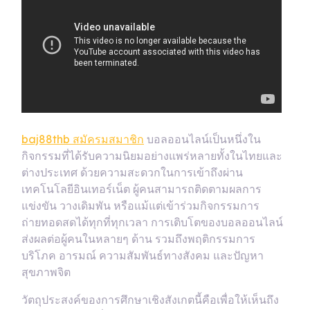
baj88thb สมัครมสมาชิก
บอลออนไลน์เป็นหนึ่งใน
กิจกรรมที่ได้รับความนิยมอย่างแพร่หลายทั้งในไทยและ
ต่างประเทศ ด้วยความสะดวกในการเข้าถึงผ่าน
เทคโนโลยีอินเทอร์เน็ต ผู้คนสามารถติดตามผลการ
แข่งขัน วางเดิมพัน หรือแม้แต่เข้าร่วมกิจกรรมการ
ถ่ายทอดสดได้ทุกที่ทุกเวลา การเติบโตของบอลออนไลน์
ส่งผลต่อผู้คนในหลายๆ ด้าน รวมถึงพฤติกรรมการ
บริโภค อารมณ์ ความสัมพันธ์ทางสังคม และปัญหา
สุขภาพจิต
วัตถุประสงค์ของการศึกษาเชิงสังเกตนี้คือเพื่อให้เห็นถึง