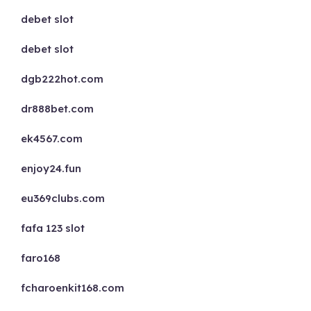
debet slot
debet slot
dgb222hot.com
dr888bet.com
ek4567.com
enjoy24.fun
eu369clubs.com
fafa 123 slot
faro168
fcharoenkit168.com