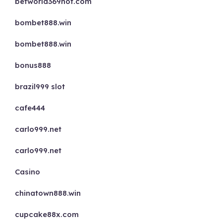
betworld369hot.com
bombet888.win
bombet888.win
bonus888
brazil999 slot
cafe444
carlo999.net
carlo999.net
Casino
chinatown888.win
cupcake88x.com