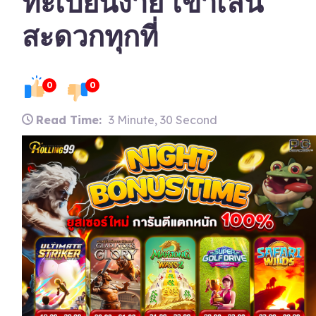
ทะเบียนง่าย เข้าเล่น
สะดวกทุกที่
0
0
Read Time:
3 Minute, 30 Second