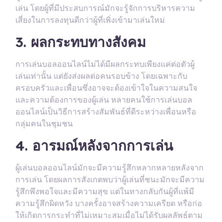
เล่น โดยผู้ที่มีประสบการณ์มักจะรู้จักการบริหารความ
เสี่ยงในการลงทุนดีกว่าผู้ที่เพิ่งเข้ามาเล่นใหม่
3. ผลกระทบทางสังคม
การเล่นบอลออนไลน์ไม่ได้มีผลกระทบเพียงแค่ต่อตัวผู้
เล่นเท่านั้น แต่ยังส่งผลต่อคนรอบข้าง โดยเฉพาะกับ
ครอบครัวและเพื่อนซึ่งอาจจะต้องเข้าใจในความสนใจ
และความต้องการของผู้เล่น หลายคนใช้การเล่นบอล
ออนไลน์เป็นวิธีการสร้างสัมพันธ์ที่ดีระหว่างเพื่อนหรือ
กลุ่มคนในชุมชน
4. อารมณ์หลังจากการเล่น
ผู้เล่นบอลออนไลน์มักจะมีความรู้สึกหลากหลายหลังจาก
การเล่น โดยผลการสังเกตพบว่าผู้เล่นที่ชนะมักจะมีความ
รู้สึกพึงพอใจและมีความสุข แต่ในทางกลับกันผู้ที่แพ้มี
ความรู้สึกผิดหวัง บางครั้งอาจสร้างความเครียด หรือก่อ
ให้เกิดการกระทำที่ไม่เหมาะสมเมื่อไม่ได้รับผลลัพธ์ตาม