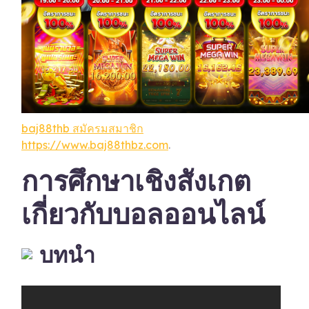
baj88thb สมัครมสมาชิก
https://www.baj88thbz.com
.
การศึกษาเชิงสังเกต
เกี่ยวกับบอลออนไลน์
บทนำ