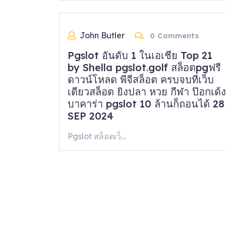
John Butler
0 Comments
Pgslot อันดับ 1 ในเอเชีย Top 21
by Shella pgslot.golf สล็อตpgฟรี
ดาวน์โหลด พีจีสล็อต ครบจบที่เว็บ
เดียวสล็อต ยิงปลา หวย กีฬา ป๊อกเด้ง
บาคาร่า pgslot 10 ล้านก็ถอนได้ 28
SEP 2024
Pgslot สล็อตเว็…