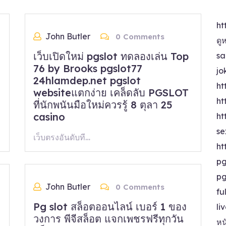
ht
John Butler
0 Comments
ดู
เว็บเปิดใหม่ pgslot ทดลองเล่น Top
sa
76 by Brooks pgslot77
jo
24hlamdep.net pgslot
ht
websiteแตกง่าย เคล็ดลับ PGSLOT
ht
ที่นักพนันมือใหม่ควรรู้ 8 ตุลา 25
casino
ht
se
เว็บตรงอันดับที…
ht
pg
p
John Butler
0 Comments
fu
Pg slot สล็อตออนไลน์ เบอร์ 1 ของ
li
วงการ พีจีสล็อต แจกเพชรฟรีทุกวัน
หน