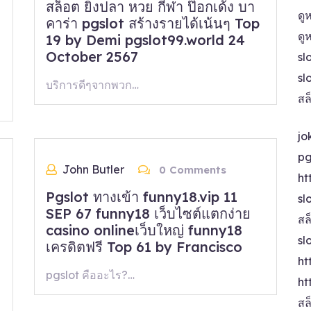
สล็อต ยิงปลา หวย กีฬา ป๊อกเด้ง บา
ดู
คาร่า pgslot สร้างรายได้เน้นๆ Top
ดู
19 by Demi pgslot99.world 24
October 2567
sl
sl
บริการดีๆจากพวก…
สล
jo
p
John Butler
0 Comments
ht
Pgslot ทางเข้า funny18.vip 11
sl
SEP 67 funny18 เว็บไซต์แตกง่าย
สล
casino onlineเว็บใหญ่ funny18
sl
เครดิตฟรี Top 61 by Francisco
ht
pgslot คืออะไร?…
ht
สล