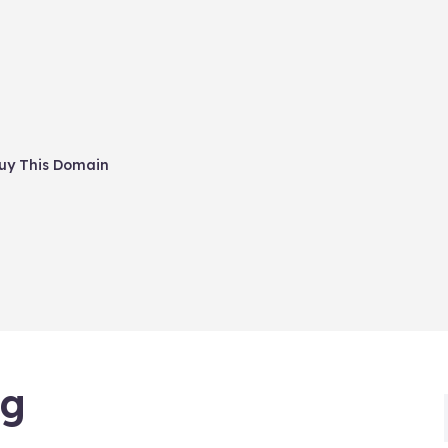
uy This Domain
pg