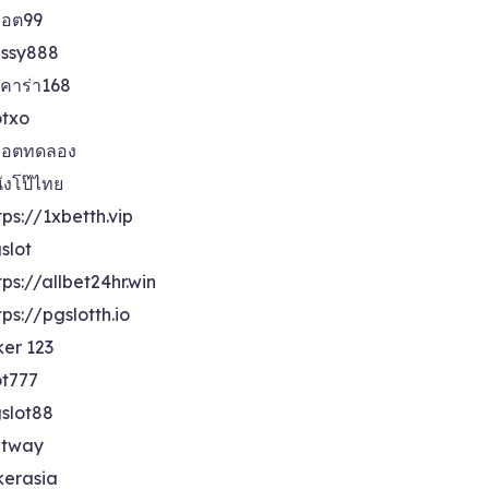
็อต99
ssy888
คาร่า168
otxo
็อตทดลอง
ังโป๊ไทย
tps://1xbetth.vip
slot
tps://allbet24hr.win
tps://pgslotth.io
ker 123
ot777
slot88
etway
kerasia