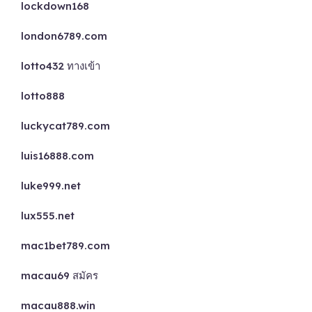
lockdown168
london6789.com
lotto432 ทางเข้า
lotto888
luckycat789.com
luis16888.com
luke999.net
lux555.net
mac1bet789.com
macau69 สมัคร
macau888.win