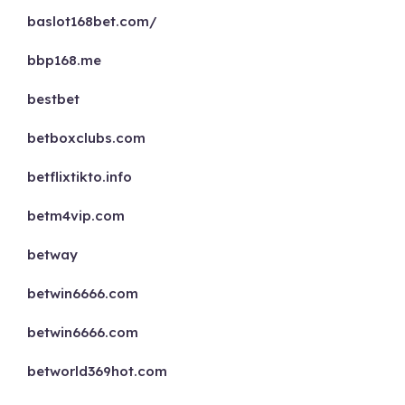
baslot168bet.com/
bbp168.me
bestbet
betboxclubs.com
betflixtikto.info
betm4vip.com
betway
betwin6666.com
betwin6666.com
betworld369hot.com