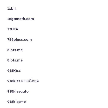
1xbit
1xgameth.com
77UFA
789pluss.com
8lots.me
8lots.me
918Kiss
918kiss ดาวน์โหลด
918kissauto
918kissme