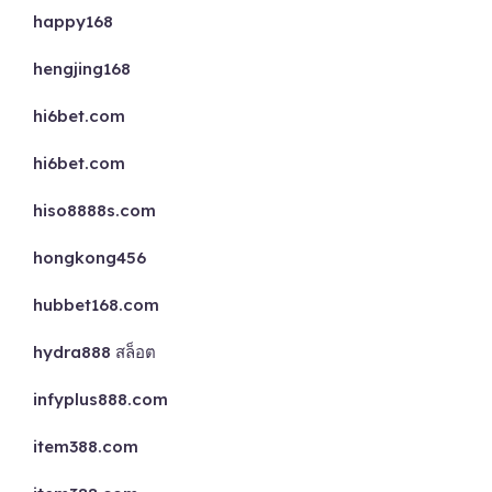
happy168
hengjing168
hi6bet.com
hi6bet.com
hiso8888s.com
hongkong456
hubbet168.com
hydra888 สล็อต
infyplus888.com
item388.com