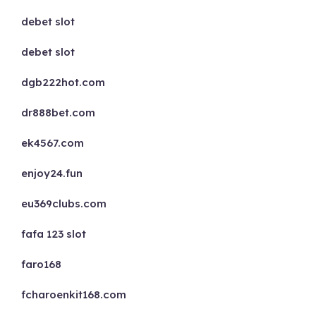
debet slot
debet slot
dgb222hot.com
dr888bet.com
ek4567.com
enjoy24.fun
eu369clubs.com
fafa 123 slot
faro168
fcharoenkit168.com