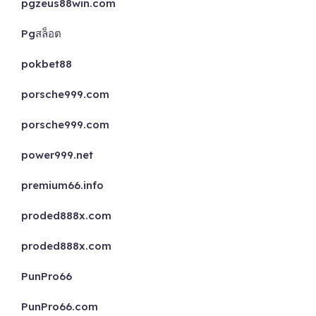
pgzeus88win.com
Pgสล็อต
pokbet88
porsche999.com
porsche999.com
power999.net
premium66.info
proded888x.com
proded888x.com
PunPro66
PunPro66.com