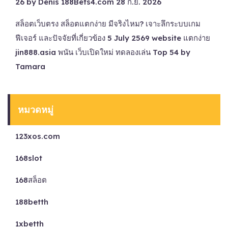
26 by Denis 188Bets4.com 28 ก.ย. 2026
สล็อตเว็บตรง สล็อตแตกง่าย มีจริงไหม? เจาะลึกระบบเกม
ฟีเจอร์ และปัจจัยที่เกี่ยวข้อง 5 July 2569 website แตกง่าย
jin888.asia พนัน เว็บเปิดใหม่ ทดลองเล่น Top 54 by
Tamara
หมวดหมู่
123xos.com
168slot
168สล็อต
188betth
1xbetth