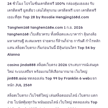
24 ชั่วโมง โปรโมชั่นเครดิตฟรี 100% กล่องสุ่มเฮงเฮง รับ
เครดิตฟรี ยูสเดียว เล่นได้ทุกเกม เครดิตฟรี แจก เครดิตฟรี
เยอะที่สุด Top 28 by Rosalie Hengjing168d.com
Tangtem168 tangtem168e.com 1 ก.ย. 2026
tangtem168 เว็บเดียวครบ ทั้งสล็อตและบาคาร่า ลุ้นกงล้อ
มหาเศรษฐี สะสมเพชร จ่ายตรง กี่ล้านก็จ่าย การันตี กำไรหลัก
แสน สล็อตเว็บตรง เริ่มก่อนวันนี้ มีลุ้นก่อนใคร Top 54 by
Alanna
casino jinda888 สล็อตเว็บตรง 2026 ประสบการณ์เล่นยุค
ใหม่ ระบบเสถียร พร้อมเกมให้เลือกมากมาย เว็บใหญ่
jin888.asia ทดลองเล่น Top 99 by Franklin 6 webแจก
หนัก JUL 2569
สล็อตเว็บตรง เว็บไซต์ใหญ่ เล่นสล็อตออนไลน์ เว็บตรง แตก
ง่าย โบนัสคุ้มทุกวัน พนันออนไลน์ เว็บใหญ่ ทดลองเล่น Top