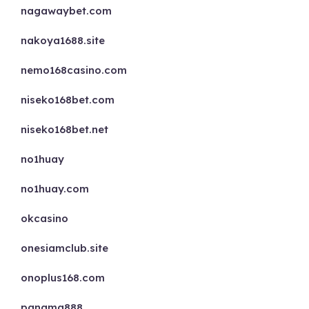
nagawaybet.com
nakoya1688.site
nemo168casino.com
niseko168bet.com
niseko168bet.net
no1huay
no1huay.com
okcasino
onesiamclub.site
onoplus168.com
panama888