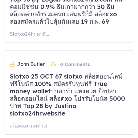
คอมมิชชั่น 0.9% ธีมเกามากกว่า 50 ธีม
สล็อตค่ายดังรวมครบ เล่นฟรีก็มี สล็อตxo
ลองสมัครแล้วไปลุ้นกันเลย 19 ก.พ. 69
Slotxo24hr คาสิ…
John Butler
0 Comments
Slotxo 25 OCT 67 slotxo สล็อตออนไลน์
ฟรีโบนัส 100% สมัครรับทุนฟรี True
money walletบาคาร่า แทงหวย ยิงปลา
สล็อตออนไลน์ สล็อตxo โปรรับโบนัส 5000
บาท Top 28 by Justina
slotxo24hr.website
สล็อตxo เกมทำเง…