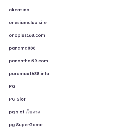
okcasino
onesiamclub.site
onoplus168.com
panama888
pananthai99.com
paramax1688.info
PG
PG Slot
pg slot เว็บตรง
pg SuperGame