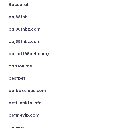
Baccarat
baj88thb
baj88thbz.com
baj88thbz.com
baslot168bet.com/
bbp168.me
bestbet
betboxclubs.com
betflixtikto.info
betm4vip.com
betway