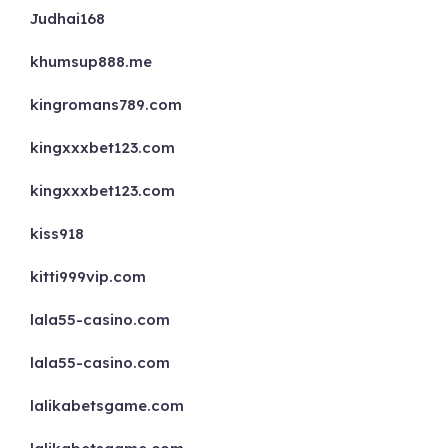
Judhai168
khumsup888.me
kingromans789.com
kingxxxbet123.com
kingxxxbet123.com
kiss918
kitti999vip.com
lala55-casino.com
lala55-casino.com
lalikabetsgame.com