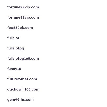
fortune99vip.com
fortune99vip.com
fox689ok.com
fullslot
fullslotpg
fullslotpg168.com
funny18
future24bet.com
gachawin168.com
gem99ths.com