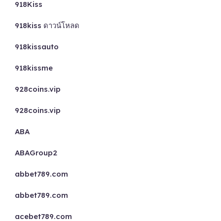
918Kiss
918kiss ดาวน์โหลด
918kissauto
918kissme
928coins.vip
928coins.vip
ABA
ABAGroup2
abbet789.com
abbet789.com
acebet789.com