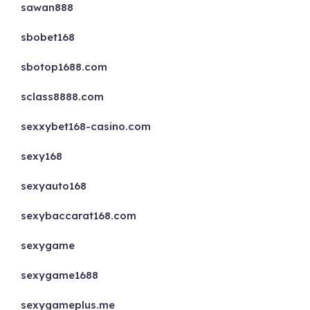
sawan888
sbobet168
sbotop1688.com
sclass8888.com
sexxybet168-casino.com
sexy168
sexyauto168
sexybaccarat168.com
sexygame
sexygame1688
sexygameplus.me