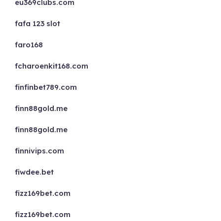
eu369clubs.com
fafa 123 slot
faro168
fcharoenkit168.com
finfinbet789.com
finn88gold.me
finn88gold.me
finnivips.com
fiwdee.bet
fizz169bet.com
fizz169bet.com