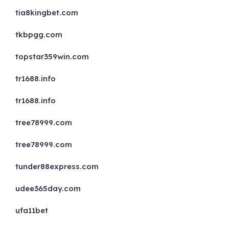
tia8kingbet.com
tkbpgg.com
topstar359win.com
tr1688.info
tr1688.info
tree78999.com
tree78999.com
tunder88express.com
udee365day.com
ufa11bet