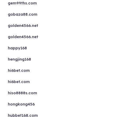
gem99ths.com
gobaza88.com
golden4566.net
golden4566.net
happy168
hengjing168
hi6bet.com
hi6bet.com
hiso8888s.com
hongkong456
hubbet168.com