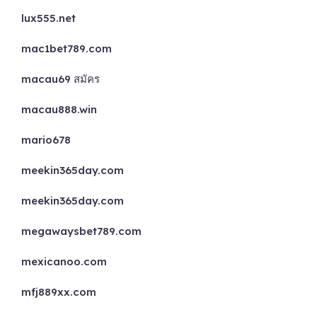
lux555.net
mac1bet789.com
macau69 สมัคร
macau888.win
mario678
meekin365day.com
meekin365day.com
megawaysbet789.com
mexicanoo.com
mfj889xx.com