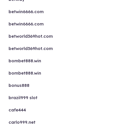
betwin6666.com
betwin6666.com
betworld369hot.com
betworld369hot.com
bombet888.win
bombet888.win
bonus888
brazil999 slot
cafe444
carlo999.net