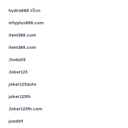
hydra888 สล็อต
infyplus888.com
item388.com
item388.com
Jinda55
Joker123
joker123auto
joker123th
Joker123th.com
juad69