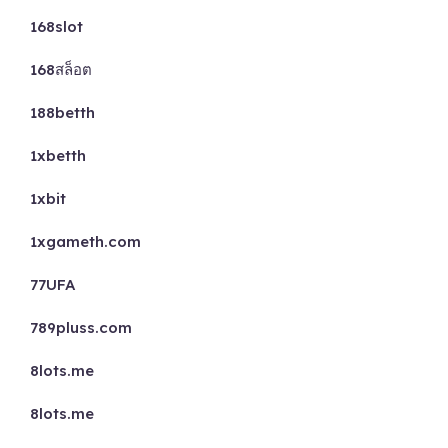
168slot
168สล็อต
188betth
1xbetth
1xbit
1xgameth.com
77UFA
789pluss.com
8lots.me
8lots.me