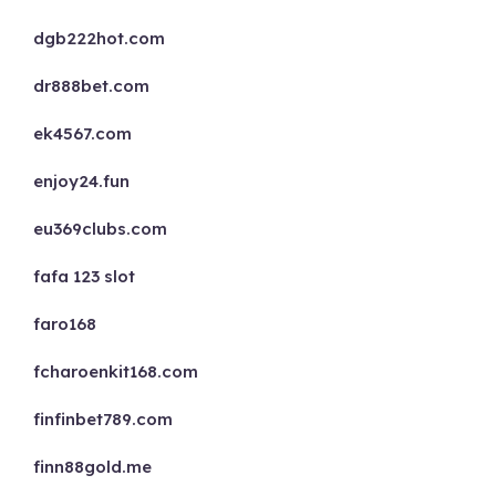
dgb222hot.com
dr888bet.com
ek4567.com
enjoy24.fun
eu369clubs.com
fafa 123 slot
faro168
fcharoenkit168.com
finfinbet789.com
finn88gold.me