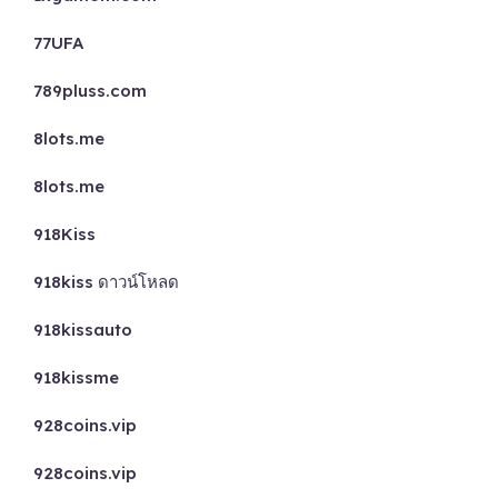
77UFA
789pluss.com
8lots.me
8lots.me
918Kiss
918kiss ดาวน์โหลด
918kissauto
918kissme
928coins.vip
928coins.vip