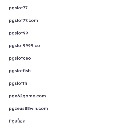
pgslot77
pgslot77.com
pgslot99
pgslot9999.co
pgslotceo
pgslotfish
pgslotth
pgx62game.com
pgzeus88win.com
Pgสล็อต