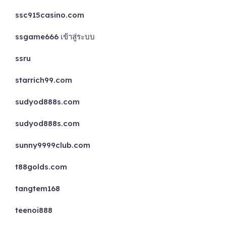
ssc915casino.com
ssgame666 เข้าสู่ระบบ
ssru
starrich99.com
sudyod888s.com
sudyod888s.com
sunny9999club.com
t88golds.com
tangtem168
teenoi888