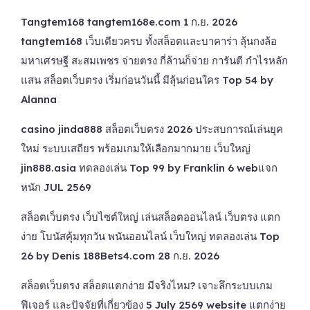
Tangtem168 tangtem168e.com 1 ก.ย. 2026
tangtem168 เว็บเดียวครบ ทั้งสล็อตและบาคาร่า ลุ้นกงล้อ
มหาเศรษฐี สะสมเพชร จ่ายตรง กี่ล้านก็จ่าย การันตี กำไรหลัก
แสน สล็อตเว็บตรง เริ่มก่อนวันนี้ มีลุ้นก่อนใคร Top 54 by
Alanna
casino jinda888 สล็อตเว็บตรง 2026 ประสบการณ์เล่นยุค
ใหม่ ระบบเสถียร พร้อมเกมให้เลือกมากมาย เว็บใหญ่
jin888.asia ทดลองเล่น Top 99 by Franklin 6 webแจก
หนัก JUL 2569
สล็อตเว็บตรง เว็บไซต์ใหญ่ เล่นสล็อตออนไลน์ เว็บตรง แตก
ง่าย โบนัสคุ้มทุกวัน พนันออนไลน์ เว็บใหญ่ ทดลองเล่น Top
26 by Denis 188Bets4.com 28 ก.ย. 2026
สล็อตเว็บตรง สล็อตแตกง่าย มีจริงไหม? เจาะลึกระบบเกม
ฟีเจอร์ และปัจจัยที่เกี่ยวข้อง 5 July 2569 website แตกง่าย