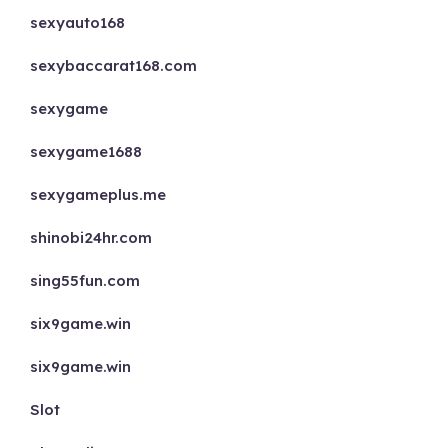
sexyauto168
sexybaccarat168.com
sexygame
sexygame1688
sexygameplus.me
shinobi24hr.com
sing55fun.com
six9game.win
six9game.win
Slot