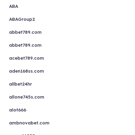
ABA
ABAGroup2
abbet789.com
abbet789.com
acebet789.com
aden168ss.com
allbet24hr
allone745s.com
alot666
ambnovabet.com