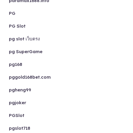
paramax1688.info
PG
PG Slot
pg slot เว็บตรง
pg SuperGame
pg168
pggold168bet.com
pgheng99
pgjoker
PGSlot
pgslot718