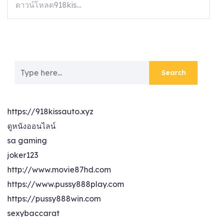
ดาวน์โหลด918kis…
https://918kissauto.xyz
ดูหนังออนไลน์
sa gaming
joker123
http://www.movie87hd.com
https://www.pussy888play.com
https://pussy888win.com
sexybaccarat