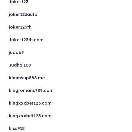
Joker123
joker123auto
joker123th
Joker123th.com
juad69
Judhai168
khumsup888.me
kingromans789.com
kingxxxbet123.com
kingxxxbet123.com
kiss918