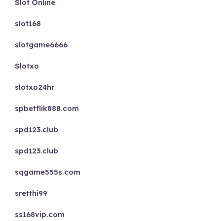
Slot Online
slot168
slotgame6666
Slotxo
slotxo24hr
spbetflik888.com
spd123.club
spd123.club
sqgame555s.com
sretthi99
ss168vip.com