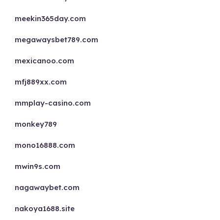
meekin365day.com
megawaysbet789.com
mexicanoo.com
mfj889xx.com
mmplay-casino.com
monkey789
mono16888.com
mwin9s.com
nagawaybet.com
nakoya1688.site