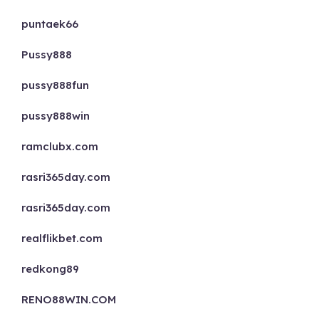
puntaek66
Pussy888
pussy888fun
pussy888win
ramclubx.com
rasri365day.com
rasri365day.com
realflikbet.com
redkong89
RENO88WIN.COM