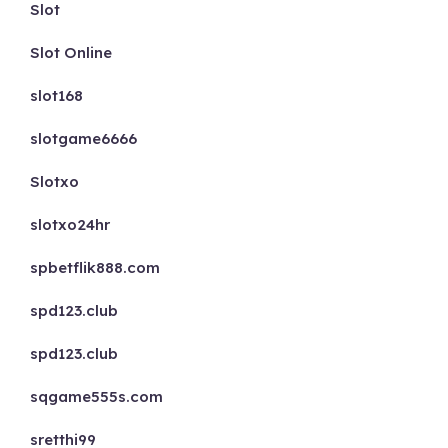
Slot
Slot Online
slot168
slotgame6666
Slotxo
slotxo24hr
spbetflik888.com
spd123.club
spd123.club
sqgame555s.com
sretthi99