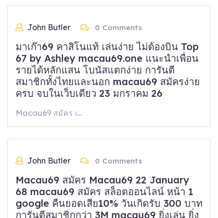
John Butler
0 Comments
มาเก๊า69 คาสิโนแท้ เล่นง่าย ไม่ต้องบิน Top
67 by Ashley macau69.one แนะนำเพื่อน
รายได้หลักแสน โบนัสแตกง่าย การันตี
สมาชิกทั้งไทยและนอก macau69 สมัครง่าย
ครบ จบในเว็บเดียว 23 มกราคม 26
Macau69 สมัคร เ…
John Butler
0 Comments
Macau69 สมัคร Macau69 22 January
68 macau69 สมัคร สล็อตออนไลน์ หน้า 1
google คืนยอดเสีย10% วันเกิดรับ 300 บาท
การันตีสมาชิกกว่า 3M macau69 ยิ่งเล่น ยิ่ง