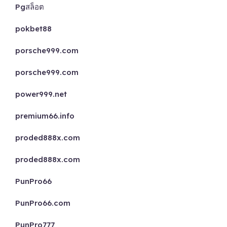
Pgสล็อต
pokbet88
porsche999.com
porsche999.com
power999.net
premium66.info
proded888x.com
proded888x.com
PunPro66
PunPro66.com
PunPro777