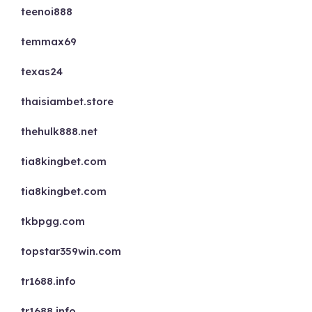
teenoi888
temmax69
texas24
thaisiambet.store
thehulk888.net
tia8kingbet.com
tia8kingbet.com
tkbpgg.com
topstar359win.com
tr1688.info
tr1688.info