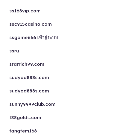
ss168vip.com
ssc915casino.com
ssgame666 เข้าสู่ระบบ
ssru
starrich99.com
sudyod888s.com
sudyod888s.com
sunny9999club.com
t88golds.com
tangtem168