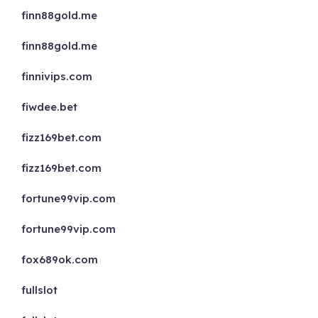
finn88gold.me
finn88gold.me
finnivips.com
fiwdee.bet
fizz169bet.com
fizz169bet.com
fortune99vip.com
fortune99vip.com
fox689ok.com
fullslot