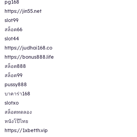
pg168
https://jin55.net
slot99
สล็อต66
slot44
https://judhai168.co
https://bonus888.life
สล็อต888
สล็อต99
pussy888
บาคาร่า168
slotxo
สล็อตทดลอง
หนังโป๊ไทย
https://1xbetth.vip