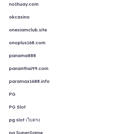
no1huay.com
okcasino
onesiamclub.site
onoplus168.com
panama888
pananthai99.com
paramax1688.info
PG
PG Slot
pg slot เว็บตรง
pg SuperGame