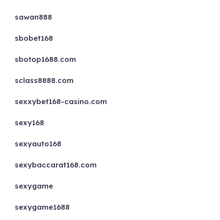
sawan888
sbobet168
sbotop1688.com
sclass8888.com
sexxybet168-casino.com
sexy168
sexyauto168
sexybaccarat168.com
sexygame
sexygame1688