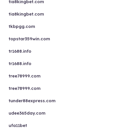
tia8kingbet.com
tia8kingbet.com
tkbpgg.com
topstar359win.com
tr1688.info
tr1688.info
tree78999.com
tree78999.com
tunder88express.com
udee365day.com
ufa11bet