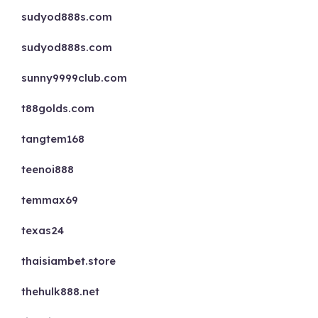
sudyod888s.com
sudyod888s.com
sunny9999club.com
t88golds.com
tangtem168
teenoi888
temmax69
texas24
thaisiambet.store
thehulk888.net