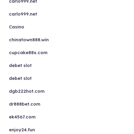
carlo999.net
carlo999.net
Casino
chinatown888.win
cupcake88x.com
debet slot
debet slot
dgb222hot.com
dr888bet.com
ek4567.com
enjoy24.fun