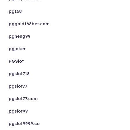
pg168
pggold168bet.com
pgheng99
pgjoker
PGSlot
pgslot718
pgslot77
pgslot77.com
pgslot99
pgslot9999.co