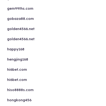
gem99ths.com
gobaza88.com
golden4566.net
golden4566.net
happy168
hengjing168
hi6bet.com
hi6bet.com
hiso8888s.com
hongkong456