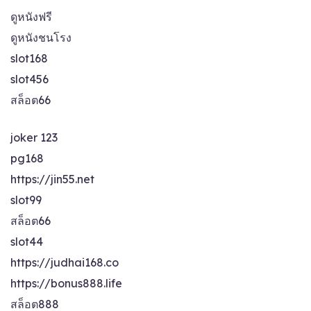
ดูหนังฟรี
ดูหนังชนโรง
slot168
slot456
สล็อต66
joker 123
pg168
https://jin55.net
slot99
สล็อต66
slot44
https://judhai168.co
https://bonus888.life
สล็อต888