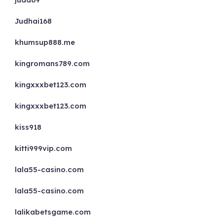
Judhai168
khumsup888.me
kingromans789.com
kingxxxbet123.com
kingxxxbet123.com
kiss918
kitti999vip.com
lala55-casino.com
lala55-casino.com
lalikabetsgame.com