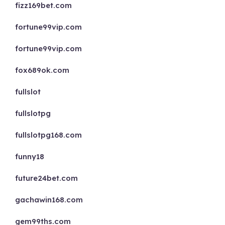
fizz169bet.com
fortune99vip.com
fortune99vip.com
fox689ok.com
fullslot
fullslotpg
fullslotpg168.com
funny18
future24bet.com
gachawin168.com
gem99ths.com