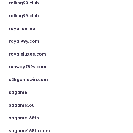
rolling99.club
rolling99.club
royal online
royal99y.com
royaleluxee.com
runway789s.com
s2kgamewin.com
sagame
sagame168
sagame168th
sagame168th.com