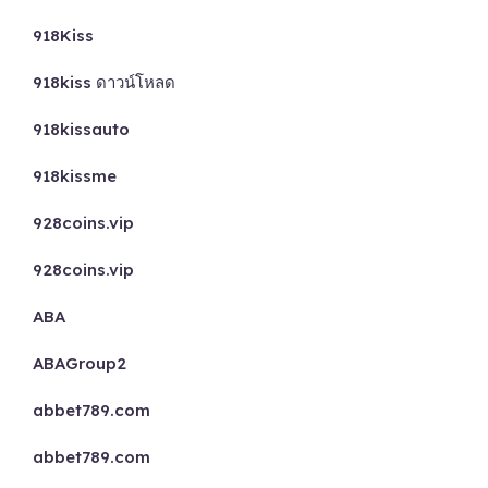
918Kiss
918kiss ดาวน์โหลด
918kissauto
918kissme
928coins.vip
928coins.vip
ABA
ABAGroup2
abbet789.com
abbet789.com