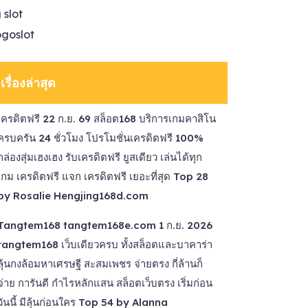
 slot
goslot
เรื่องล่าสุด
เครดิตฟรี 22 ก.ย. 69 สล็อต168 บริการเกมคาสิโน
ครบครัน 24 ชั่วโมง โปรโมชั่นเครดิตฟรี 100%
กล่องสุ่มเฮงเฮง รับเครดิตฟรี ยูสเดียว เล่นได้ทุก
เกม เครดิตฟรี แจก เครดิตฟรี เยอะที่สุด Top 28
by Rosalie Hengjing168d.com
Tangtem168 tangtem168e.com 1 ก.ย. 2026
tangtem168 เว็บเดียวครบ ทั้งสล็อตและบาคาร่า
ลุ้นกงล้อมหาเศรษฐี สะสมเพชร จ่ายตรง กี่ล้านก็
จ่าย การันตี กำไรหลักแสน สล็อตเว็บตรง เริ่มก่อน
วันนี้ มีลุ้นก่อนใคร Top 54 by Alanna