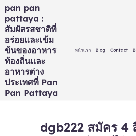
Skip
pan pan
to
pattaya :
content
สัมผัสรสชาติที่
อร่อยและเข้ม
ข้นของอาหาร
หน้าแรก
Blog
Contact
B
ท้องถิ่นและ
อาหารต่าง
ประเทศที่ Pan
Pan Pattaya
dgb222 สมัคร 4 