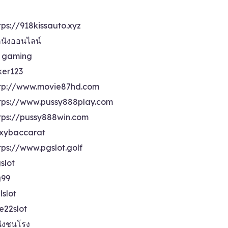
tps://918kissauto.xyz
หนังออนไลน์
 gaming
ker123
tp://www.movie87hd.com
tps://www.pussy888play.com
tps://pussy888win.com
xybaccarat
tps://www.pgslot.golf
slot
g99
llslot
ve22slot
ังชนโรง