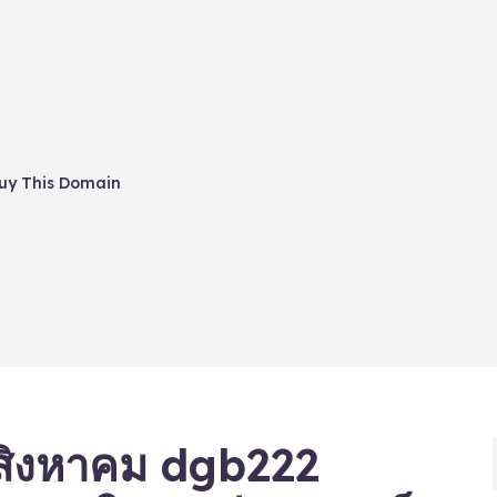
uy This Domain
สิงหาคม dgb222