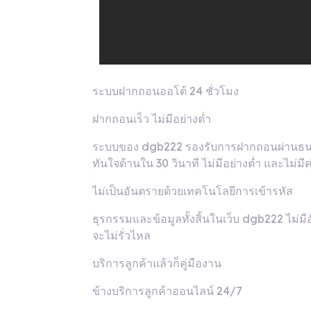
ระบบฝากถอนออโต้ 24 ชั่วโมง
ฝากถอนเร็ว ไม่มีอย่างต่ำ
ระบบของ dgb222 รองรับการฝากถอนผ่านธนา
ทันใจด้านใน 30 วินาที ไม่มีอย่างต่ำ และไม่
ไม่เป็นอันตรายด้วยเทคโนโลยีการเข้ารหัส
ธุรกรรมและข้อมูลทั้งสิ้นในเว็บ dgb222 ไม่มี
จะไม่รั่วไหล
บริการลูกค้าแล้วก็คู่มืองาน
ข้างบริการลูกค้าออนไลน์ 24/7