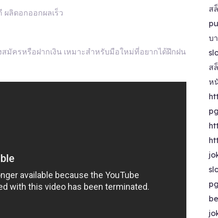
สล
ี ผลิดอกออกผลเร็ว
pu
บา
องสมัครหรือฝากเงิน เหมาะสำหรับมือใหม่ที่อยากได้ฝึกฝน
sl
สล
หน
ht
pg
ht
ht
jo
sl
pg
b
jo