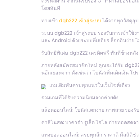
ตั้งรหัสผ่าน จากนั้นรับรอง OTP ผ่านเบอร์มือถื
โดยทันที
ทางเข้า
dgb222 เข้าสู่ระบบ
ได้จากทุกวัสดุอุ
ระบบ dgb222 เข้าสู่ระบบ รองรับการเข้าใช้งา
และ Android ด้วยระบบที่เสถียร ล็อกอินง่าย
รับสิทธิพิเศษ dgb222 เครดิตฟรี ทันทีข้างหลั
ภายหลังสมัครสมาชิกใหม่ คุณจะได้รับ dgb222
นอีกเยอะมาก ดังเช่นว่า โบนัสเพิ่มเติมเงิน 
เกมเดิมพันครบทุกแนวในเว็บไซต์เดียว
รวมเกมที่ได้รับความนิยมจากค่ายดัง
สล็อตออนไลน์: โบนัสแตกง่าย ภาพสวย รองร
คาสิโนสด: บาคาร่า รูเล็ต ไฮโล ถ่ายทอดสดจ
แทงบอลออนไลน์: ครบทุกลีก ราคาดี มีสถิติช่ว