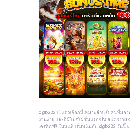
dgb222 เป็นตัวเลือกที่เหมาะสำหรับคนที่มองห
งานง่าย และก็มีโปรโมชั่นแจกจริง สมัครง่าย 
เครดิตฟรี ในทันที เริ่มพนันกับ dgb222 วันนี้ 