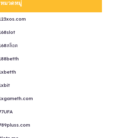
หมวดหมู่
123xos.com
168slot
168สล็อต
188betth
1xbetth
1xbit
1xgameth.com
77UFA
789pluss.com