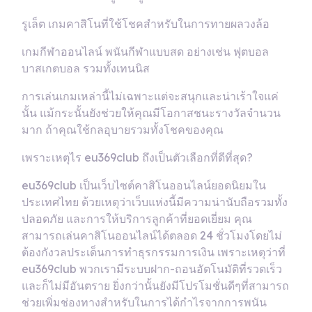
รูเล็ต เกมคาสิโนที่ใช้โชคสำหรับในการทายผลวงล้อ
เกมกีฬาออนไลน์ พนันกีฬาแบบสด อย่างเช่น ฟุตบอล
บาสเกตบอล รวมทั้งเทนนิส
การเล่นเกมเหล่านี้ไม่เฉพาะแต่จะสนุกและน่าเร้าใจแค่
นั้น แม้กระนั้นยังช่วยให้คุณมีโอกาสชนะรางวัลจำนวน
มาก ถ้าคุณใช้กลอุบายรวมทั้งโชคของคุณ
เพราะเหตุไร eu369club ถึงเป็นตัวเลือกที่ดีที่สุด?
eu369club เป็นเว็บไซต์คาสิโนออนไลน์ยอดนิยมใน
ประเทศไทย ด้วยเหตุว่าเว็บแห่งนี้มีความน่านับถือรวมทั้ง
ปลอดภัย และการให้บริการลูกค้าที่ยอดเยี่ยม คุณ
สามารถเล่นคาสิโนออนไลน์ได้ตลอด 24 ชั่วโมงโดยไม่
ต้องกังวลประเด็นการทำธุรกรรมการเงิน เพราะเหตุว่าที่
eu369club พวกเรามีระบบฝาก-ถอนอัตโนมัติที่รวดเร็ว
และก็ไม่มีอันตราย ยิ่งกว่านั้นยังมีโปรโมชั่นดีๆที่สามารถ
ช่วยเพิ่มช่องทางสำหรับในการได้กำไรจากการพนัน