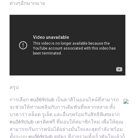
ต่างๆอีกมากมาย
สรุป
การเลือก eu369club เป็นคาสิโนออนไลน์ที่สามารถ
จะช่วยให้ท่านเพลินกับการเดิมพันที่หลากหลาย ทั้ง
บาคาร่า สล็อต รูเล็ต และอื่นๆพร้อมรับสิทธิพิเศษจาก
eu369club เครดิตฟรี ที่มอบให้สมาชิกใหม่ เพื่อให้คุณ
สามารถเริ่มการพนันได้อย่างมั่นใจและสุดกำลัง พร้อม
ทั้งระบบ eu369club สมัคร ที่ง่ายรวมทั้งเร็วทันใจแล้วก็