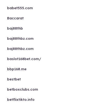
babet555.com
Baccarat
baj88thb
baj88thbz.com
baj88thbz.com
baslot168bet.com/
bbp168.me
bestbet
betboxclubs.com
betflixtikto.info