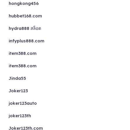
hongkong456
hubbet168.com
hydra888 สล็อต
infyplus888.com
item388.com
item388.com
Jinda55
Joker123
joker123auto
joker123th
Joker123th.com