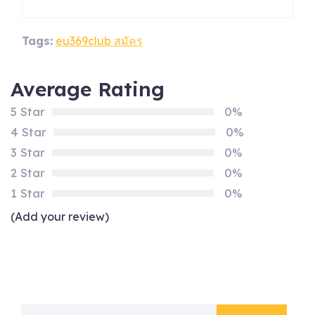
Tags:
eu369club สมัคร
Average Rating
5 Star
0%
4 Star
0%
3 Star
0%
2 Star
0%
1 Star
0%
(Add your review)