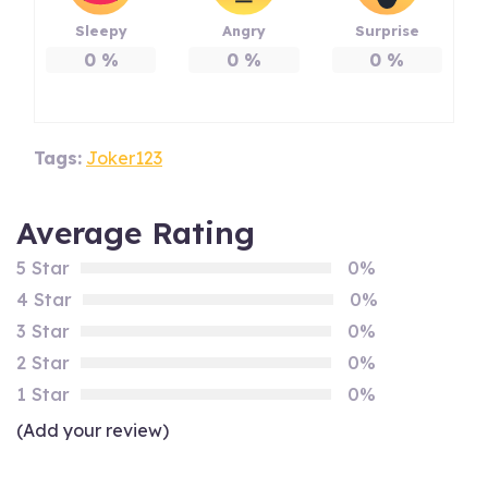
Sleepy
Angry
Surprise
0
%
0
%
0
%
Tags:
Joker123
Average Rating
5 Star
0%
4 Star
0%
3 Star
0%
2 Star
0%
1 Star
0%
(Add your review)