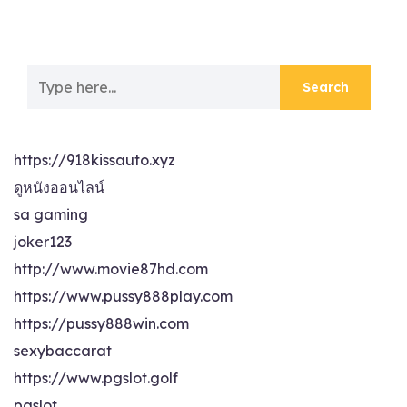
https://918kissauto.xyz
ดูหนังออนไลน์
sa gaming
joker123
http://www.movie87hd.com
https://www.pussy888play.com
https://pussy888win.com
sexybaccarat
https://www.pgslot.golf
pgslot