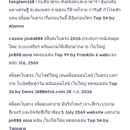
tangtem168 เว็บเดียวครบ ทั้งสล็อตและบาคาร่า ลุ้นกงล้อ
มหาเศรษฐี สะสมเพชร จ่ายตรง กี่ล้านก็จ่าย การันตี กำไรหลัก
แสน สล็อตเว็บตรง เริ่มก่อนวันนี้ มีลุ้นก่อนใคร Top 54 by
Alanna
casino jinda888 สล็อตเว็บตรง 2026 ประสบการณ์เล่นยุค
ใหม่ ระบบเสถียร พร้อมเกมให้เลือกมากมาย เว็บใหญ่
jin888.asia ทดลองเล่น Top 99 by Franklin 6 webแจก
หนัก JUL 2569
สล็อตเว็บตรง เว็บไซต์ใหญ่ เล่นสล็อตออนไลน์ เว็บตรง แตก
ง่าย โบนัสคุ้มทุกวัน พนันออนไลน์ เว็บใหญ่ ทดลองเล่น Top
26 by Denis 188Bets4.com 28 ก.ย. 2026
สล็อตเว็บตรง สล็อตแตกง่าย มีจริงไหม? เจาะลึกระบบเกม
ฟีเจอร์ และปัจจัยที่เกี่ยวข้อง 5 July 2569 website แตกง่าย
jin888.asia พนัน เว็บเปิดใหม่ ทดลองเล่น Top 54 by
Tamara