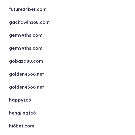
future24bet.com
gachawin168.com
gem99ths.com
gem99ths.com
gobaza88.com
golden4566.net
golden4566.net
happy168
hengjing168
hi6bet.com