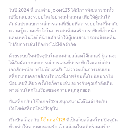
ในปี 2024 นี้ เกมค่าย joker123 ได้มีการพัฒนารวมทั้ง
เปลี่ยนแปลงระบบใหม่อย่างสม่ำเสมอ เพื่อให้ผู้เล่นได้
สัมผัสประสบการณ์การเล่นที่เยี่ยมที่สุด ระบบใหม่นี้มากับ
ความรู้ความเข้าใจในการเล่นที่สมจริง กราฟิกที่ล้ำหน้า
และเทคโนโลยีที่นำสมัย ทำให้ผู้เล่นสามารถเพลิดเพลิน
ไปกับการเล่นได้อย่างไม่มีข้อจำกัด
ด้วยระบบใหม่ปัจจุบันในเกมค่ายสล็อตโจ๊กเกอร์ ผู้เล่นจะ
ได้สัมผัสประสบการณ์การเล่นที่น่าระทึกใจและก็เป็น
เอกลักษณ์อย่างไม่ต้องสงสัย ไม่ว่าจะเป็นการเล่นเกม
สล็อตแบบคลาสสิกหรือเกมที่มาพร้อมทั้งโบนัสมากไม่
น้อยเลยทีเดียว ครั้งใดก็ตามเล่น อย่างกับคุณกำลังเดิน
ทางผ่านโลกในเรื่องของความสนุกสุดยอด
ปั่นสล็อตกับ โจ๊กเกอร์123 สนุกสนานได้ไม่จำกัดกับ
เว็บไซต์สล็อตใหม่ปัจจุบัน
เริ่มปั่นสล็อตกับ
โจ๊กเกอร์123
ที่เป็นเว็บสล็อตใหม่ปัจจุบัน
ที่จะทำให้ท่านตกหลุมรัก เว็บสล็อตใหม่ที่พร้อมสร้าง