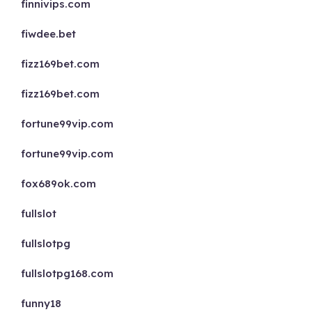
finnivips.com
fiwdee.bet
fizz169bet.com
fizz169bet.com
fortune99vip.com
fortune99vip.com
fox689ok.com
fullslot
fullslotpg
fullslotpg168.com
funny18