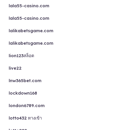
lala55-casino.com
lala55-casino.com
lalikabetsgame.com
lalikabetsgame.com
lion123สล็อต
live22
lnw365bet.com
lockdown168
london6789.com
lotto432 ทางเข้า