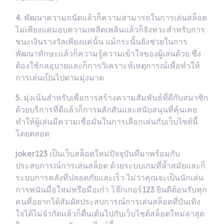
4. พัฒนาความถนัดแล้วก็ความสามารถในการเล่นสล็อต
ไม่เพียงแค่มอบความเพลิดเพลินแล้วก็จังหวะสำหรับการ
ชนะเงินรางวัลเพียงแค่นั้น แม้กระนั้นยังช่วยในการ
พัฒนาทักษะแล้วก็ความรู้ความเข้าใจของผู้เล่นด้วย ซึ่ง
ต้องใช้กลอุบายและก็การวิเคราะห์เหตุการณ์เพื่อทำให้
การเล่นเป็นไปตามมุ่งมาด
5. มุ่งเน้นสำหรับเพื่อการสร้างความสัมพันธ์ที่ดีกับสมาชิก
ด้วยบริการที่ดีแล้วก็การผลักดันและสนับสนุนที่คุ้นเคย
ทำให้ผู้เล่นมีความเชื่อมั่นในการเลือกเล่นกับเว็บไซต์นี้
โดยตลอด
joker123 เป็นเว็บสล็อตใหม่ปัจจุบันที่มาพร้อมกับ
ประสบการณ์การเล่นสล็อต ด้วยระบบเกมที่ล้ำสมัยและก็
ระบบการคลังที่ปลอดภัยและเร็ว ไม่ว่าคุณจะเป็นนักเล่น
การพนันมือใหม่หรือมือเก๋า โจ๊กเกอร์123 ยินดีต้อนรับทุก
คนที่อยากได้สัมผัสประสบการณ์การเล่นสล็อตที่บันเทิง
ใจได้ไม่จำกัดแล้วก็ตื่นเต้นไปกับเว็บไซต์สล็อตใหม่ล่าสุด