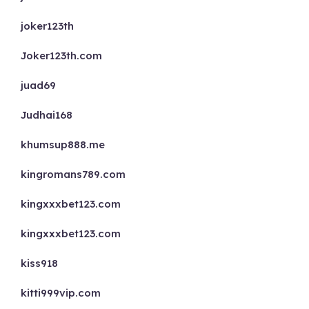
joker123th
Joker123th.com
juad69
Judhai168
khumsup888.me
kingromans789.com
kingxxxbet123.com
kingxxxbet123.com
kiss918
kitti999vip.com