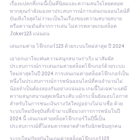
เรื่องแปลกที่เกมนี้เป็นที่นิยมและความสนใจโดยตลอด
หากคุณกำลังมองหาประสบการณ์การเล่นเกมออนไลน์ที่
บันเทิงใจสุดไม่ว่าจะเป็นในเรื่องของความสบายสบาย
หรือความมันส์จากการเล่น ไม่ควรพลาดเกมสล็อต
Joker123 แน่นอน
เล่นเกมค่าย โจ๊กเกอร์123 ด้วยระบบใหม่ล่าสุด ปี 2024
เอาอกเอาใจแฟนความสนุกสนานร่าเริง มาสัมผัส
ประสบการณ์การเล่นเกมค่ายสล็อตโจ๊กเกอร์ด้วยระบบ
ใหม่ล่าสุดในปี 2024 การเล่นเกมค่ายสล็อตโจ๊กเกอร์เป็น
หนึ่งในประสบการณ์การพนันออนไลน์ที่คนจำนวนไม่
น้อยจำเป็นต้องลองกันอย่างแน่นอน เกมนี้ไม่เฉพาะแต่มี
ความสนุกสนานสุดเหนือระดับ แม้กระนั้นยังมอบโอกาส
สำหรับในการชนะเงินรางวัลใหญ่อย่างไม่น่าเชื่อ ด้วย
ระบบใหม่ปัจจุบันที่เข้ามาเปลี่ยนวงการการพนันในปี
2024 นี้ เล่นเกมค่ายสล็อตโจ๊กเกอร์ในปีนี้เป็น
ประสบการณ์ที่ไม่สมควรพลาดสำหรับนักพนันทุกคน
ระบบใหม่ปัจจุบันในเกมค่ายสล็อตโจ๊กเกอร์123