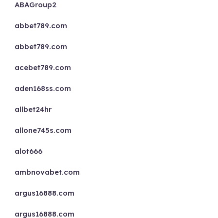
ABAGroup2
abbet789.com
abbet789.com
acebet789.com
aden168ss.com
allbet24hr
allone745s.com
alot666
ambnovabet.com
argus16888.com
argus16888.com