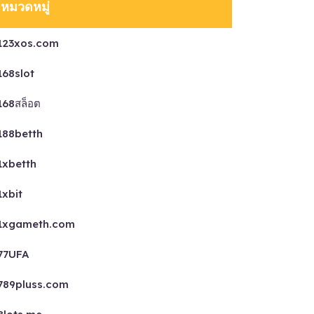
หมวดหมู่
123xos.com
168slot
168สล็อต
188betth
1xbetth
1xbit
1xgameth.com
77UFA
789pluss.com