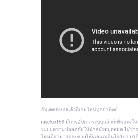
อัพเดตระบบแล้วก็เกมใหม่ทุกอาทิตย์
niseko168 มีการอัปเดตระบบแล้วก็เพิ่มเกมใหม่อ
ระบบความปลอดภัยให้นำสมัยอยู่ตลอด ไม่ว่าจ
ใหม่ที่สามารถจะช่วยให้ผู้เล่นเพลินใจกับการเ