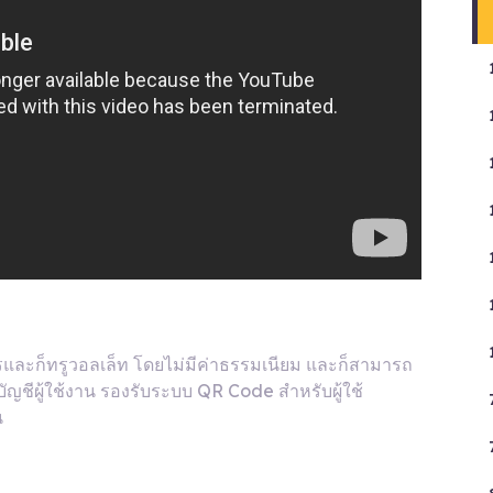
รและก็ทรูวอลเล็ท โดยไม่มีค่าธรรมเนียม และก็สามารถ
ชีผู้ใช้งาน รองรับระบบ QR Code สำหรับผู้ใช้
น