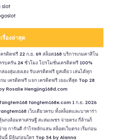
 slot
goslot
เรื่องล่าสุด
เครดิตฟรี 22 ก.ย. 69 สล็อต168 บริการเกมคาสิโน
ครบครัน 24 ชั่วโมง โปรโมชั่นเครดิตฟรี 100%
กล่องสุ่มเฮงเฮง รับเครดิตฟรี ยูสเดียว เล่นได้ทุก
เกม เครดิตฟรี แจก เครดิตฟรี เยอะที่สุด Top 28
by Rosalie Hengjing168d.com
Tangtem168 tangtem168e.com 1 ก.ย. 2026
tangtem168 เว็บเดียวครบ ทั้งสล็อตและบาคาร่า
ลุ้นกงล้อมหาเศรษฐี สะสมเพชร จ่ายตรง กี่ล้านก็
จ่าย การันตี กำไรหลักแสน สล็อตเว็บตรง เริ่มก่อน
วันนี้ มีลุ้นก่อนใคร Top 54 by Alanna