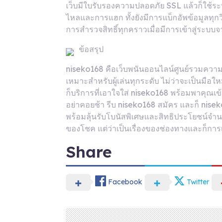
เว็บมีใบรับรองความปลอดภัย SSL แล้วก็ใช้ระ
ไหลและการแฮก ทั้งยังมีการแบ็กอัพข้อมูลทุกวี
การสำรวจสิทธิ์ทุกคราวเมื่อมีการเข้าสู่ระบบจ
ข้อสรุป
niseko168 คือเว็บพนันออนไลน์ศูนย์รวมความน
เหมาะสำหรับผู้เล่นทุกระดับ ไม่ว่าจะเป็นมือให
ก็บริการที่เอาใจใส่ niseko168 พร้อมพาคุณเข
อย่าคอยช้า รีบ niseko168 สมัคร และก็ niseko1
พร้อมลุ้นรับโบนัสพิเศษและสิทธิประโยชน์จำนวน
ของโชค แต่ว่าเป็นเรื่องของช่องทางและก็การเ
Share
Facebook
Twitter