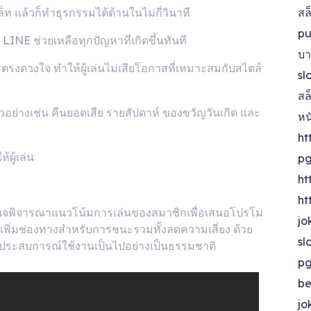
็ท แล้วก็ทำธุรกรรมได้ด้านในไม่กี่วินาที
สล
pu
INE ช่วยเหลือทุกปัญหาที่เกิดขึ้นทันที
บา
รงดวงใจ ทำให้ผู้เล่นไม่เสียโอกาสที่เหมาะสมกับสไตล์
sl
สล
อย่างเช่น คืนยอดเสีย รายสัปดาห์ ของขวัญวันเกิด และ
หน
ht
ผู้เล่น
pg
ht
ht
นิจพิจารณาแนวโน้มการเล่นของสมาชิกเพื่อเสนอโปรโม
jo
เพิ่มช่องทางสำหรับการชนะรวมทั้งลดความเสี่ยง ด้วย
sl
ประสบการณ์ใช้งานเป็นไปอย่างเป็นธรรมชาติ
pg
b
jo