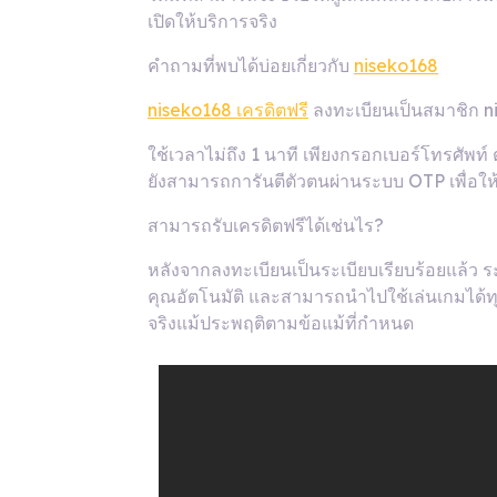
เปิดให้บริการจริง
คำถามที่พบได้บ่อยเกี่ยวกับ
niseko168
niseko168 เครดิตฟรี
ลงทะเบียนเป็นสมาชิก ni
ใช้เวลาไม่ถึง 1 นาที เพียงกรอกเบอร์โทรศัพท์ ตั
ยังสามารถการันตีตัวตนผ่านระบบ OTP เพื่อให้
สามารถรับเครดิตฟรีได้เช่นไร?
หลังจากลงทะเบียนเป็นระเบียบเรียบร้อยแล้ว 
คุณอัตโนมัติ และสามารถนำไปใช้เล่นเกมได้ท
จริงแม้ประพฤติตามข้อแม้ที่กำหนด