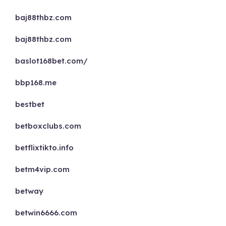
baj88thbz.com
baj88thbz.com
baslot168bet.com/
bbp168.me
bestbet
betboxclubs.com
betflixtikto.info
betm4vip.com
betway
betwin6666.com