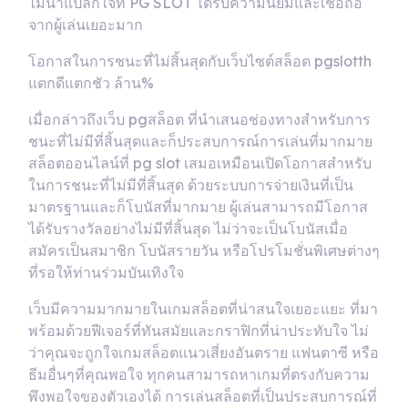
ไม่น่าแปลกใจที่ PG SLOT ได้รับความนิยมและเชื่อถือ
จากผู้เล่นเยอะมาก
โอกาสในการชนะที่ไม่สิ้นสุดกับเว็บไซต์สล็อต pgslotth
แตกดีแตกชัว ล้าน%
เมื่อกล่าวถึงเว็บ pgสล็อต ที่นำเสนอช่องทางสำหรับการ
ชนะที่ไม่มีที่สิ้นสุดและก็ประสบการณ์การเล่นที่มากมาย
สล็อตออนไลน์ที่ pg slot เสมอเหมือนเปิดโอกาสสำหรับ
ในการชนะที่ไม่มีที่สิ้นสุด ด้วยระบบการจ่ายเงินที่เป็น
มาตรฐานและก็โบนัสที่มากมาย ผู้เล่นสามารถมีโอกาส
ได้รับรางวัลอย่างไม่มีที่สิ้นสุด ไม่ว่าจะเป็นโบนัสเมื่อ
สมัครเป็นสมาชิก โบนัสรายวัน หรือโปรโมชั่นพิเศษต่างๆ
ที่รอให้ท่านร่วมบันเทิงใจ
เว็บมีความมากมายในเกมสล็อตที่น่าสนใจเยอะแยะ ที่มา
พร้อมด้วยฟีเจอร์ที่ทันสมัยและกราฟิกที่น่าประทับใจ ไม่
ว่าคุณจะถูกใจเกมสล็อตแนวเสี่ยงอันตราย แฟนตาซี หรือ
ธีมอื่นๆที่คุณพอใจ ทุกคนสามารถหาเกมที่ตรงกับความ
พึงพอใจของตัวเองได้ การเล่นสล็อตที่เป็นประสบการณ์ที่