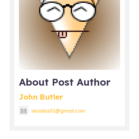
About Post Author
John Butler
seoaba01@gmail.com