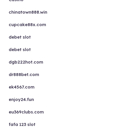
chinatown888.win
cupcake88x.com
debet slot
debet slot
dgb222hot.com
dr888bet.com
ek4567.com
enjoy24.fun
eu369clubs.com
fafa 123 slot