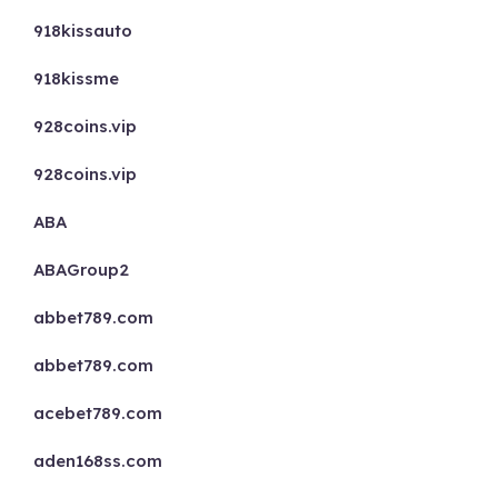
918kissauto
918kissme
928coins.vip
928coins.vip
ABA
ABAGroup2
abbet789.com
abbet789.com
acebet789.com
aden168ss.com