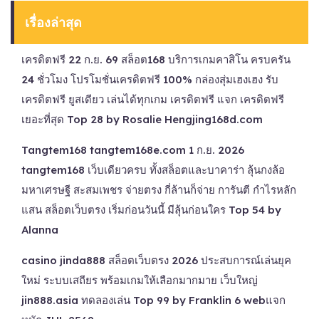
เรื่องล่าสุด
เครดิตฟรี 22 ก.ย. 69 สล็อต168 บริการเกมคาสิโน ครบครัน
24 ชั่วโมง โปรโมชั่นเครดิตฟรี 100% กล่องสุ่มเฮงเฮง รับ
เครดิตฟรี ยูสเดียว เล่นได้ทุกเกม เครดิตฟรี แจก เครดิตฟรี
เยอะที่สุด Top 28 by Rosalie Hengjing168d.com
Tangtem168 tangtem168e.com 1 ก.ย. 2026
tangtem168 เว็บเดียวครบ ทั้งสล็อตและบาคาร่า ลุ้นกงล้อ
มหาเศรษฐี สะสมเพชร จ่ายตรง กี่ล้านก็จ่าย การันตี กำไรหลัก
แสน สล็อตเว็บตรง เริ่มก่อนวันนี้ มีลุ้นก่อนใคร Top 54 by
Alanna
casino jinda888 สล็อตเว็บตรง 2026 ประสบการณ์เล่นยุค
ใหม่ ระบบเสถียร พร้อมเกมให้เลือกมากมาย เว็บใหญ่
jin888.asia ทดลองเล่น Top 99 by Franklin 6 webแจก