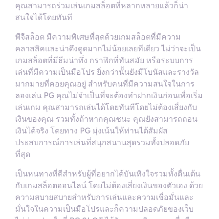
คุณสามารถร่วมเล่นเกมสล็อตที่หลากหลายแล้วก็น่า
สนใจได้โดยทันที
พีจีสล็อต มีความพิเศษที่สุดด้วยเกมสล็อตที่มีความ
คลาสสิคและน่าดึงดูดมากไม่น้อยเลยทีเดียว ไม่ว่าจะเป็น
เกมสล็อตที่มีธีมน่าทึ่ง กราฟิกที่ทันสมัย หรือระบบการ
เล่นที่มีความเป็นมือโปร ยิ่งกว่านั้นยังมีโบนัสและรางวัล
มากมายที่คอยคุณอยู่ สำหรับคนที่มีความสนใจในการ
ลองเล่น PG คุณไม่จำเป็นที่จะต้องทำฝากเงินก่อนเพื่อเริ่ม
เล่นเกม คุณสามารถเล่นได้โดยทันทีโดยไม่ต้องเสี่ยงกับ
เงินของคุณ รวมทั้งถ้าหากคุณชนะ คุณยังสามารถถอน
เงินได้จริง โดยทาง PG มุ่งเน้นให้ท่านได้สัมผัส
ประสบการณ์การเล่นที่สนุกสนานสุดรวมทั้งปลอดภัย
ที่สุด
เป็นหนทางที่ดีสำหรับผู้ที่อยากได้บันเทิงใจรวมทั้งตื่นเต้น
กับเกมสล็อตออนไลน์ โดยไม่ต้องเสี่ยงเงินของตัวเอง ด้วย
ความสบายสบายสำหรับการเล่นและความเชื่อมั่นและ
มั่นใจในความเป็นมือโปรและก็ความปลอดภัยของเว็บ