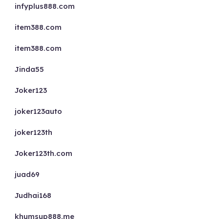
infyplus888.com
item388.com
item388.com
Jinda55
Joker123
joker123auto
joker123th
Joker123th.com
juad69
Judhai168
khumsup888.me