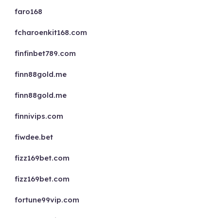
faro168
fcharoenkit168.com
finfinbet789.com
finn88gold.me
finn88gold.me
finnivips.com
fiwdee.bet
fizz169bet.com
fizz169bet.com
fortune99vip.com