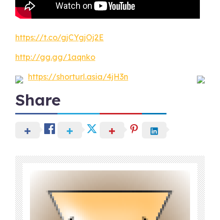
https://t.co/gjCYgjOj2E
http://gg.gg/1aqnko
https://shorturl.asia/4jH3n
Share