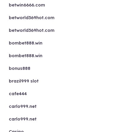
betwin6666.com
betworld369hot.com
betworld369hot.com
bombet888.win
bombet888.win
bonus888
brazil999 slot
cafe444
carlo999.net
carlo999.net
Casino