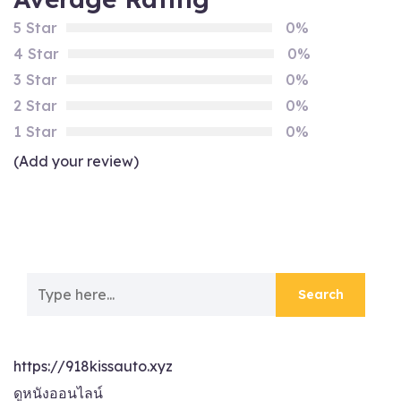
5 Star
0%
4 Star
0%
3 Star
0%
2 Star
0%
1 Star
0%
(Add your review)
https://918kissauto.xyz
ดูหนังออนไลน์