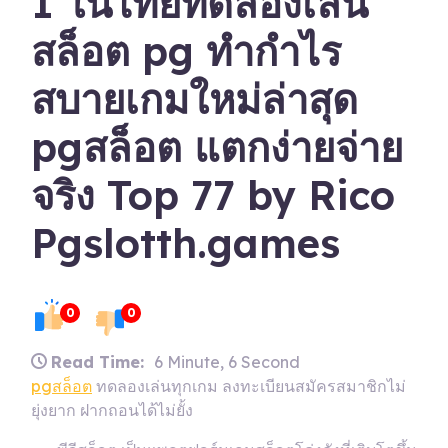
1 ในไทยทดลองเล่น
สล็อต pg ทำกำไร
สบายเกมใหม่ล่าสุด
pgสล็อต แตกง่ายจ่าย
จริง Top 77 by Rico
Pgslotth.games
0
0
Read Time:
6 Minute, 6 Second
pgสล็อต
ทดลองเล่นทุกเกม ลงทะเบียนสมัครสมาชิกไม่
ยุ่งยาก ฝากถอนได้ไม่ยั้ง