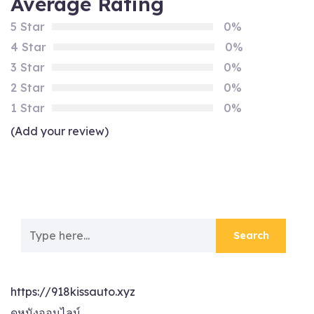
Average Rating
5 Star
0%
4 Star
0%
3 Star
0%
2 Star
0%
1 Star
0%
(Add your review)
https://918kissauto.xyz
ดูหนังออนไลน์