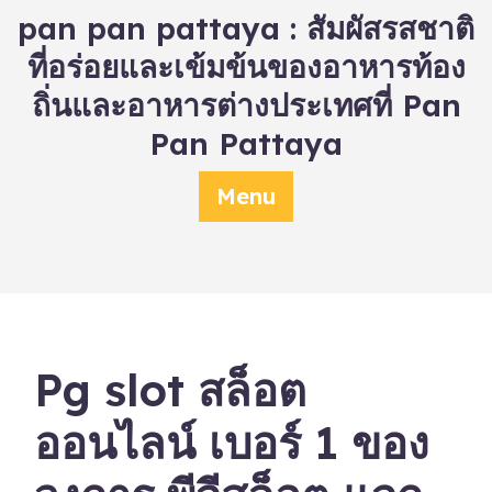
Skip
pan pan pattaya : สัมผัสรสชาติ
to
ที่อร่อยและเข้มข้นของอาหารท้อง
content
ถิ่นและอาหารต่างประเทศที่ Pan
Pan Pattaya
Menu
Pg slot สล็อต
ออนไลน์ เบอร์ 1 ของ