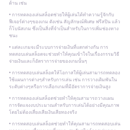
ด้าน เช่น
• การทดลองเล่นสล็อตช่วยให้ผู้เล่นได้ทำความรู้จักกับ
ฟีเจอร์ต่างๆของเกม ดังเช่น สัญลักษณ์พิเศษ ฟรีสปิน แล้ว
ก็โบนัสเกม ซึ่งเป็นสิ่งที่จำเป็นสำหรับในการเพิ่มช่องทาง
ชนะ
• แต่ละเกมจะมีระบบการจ่ายเงินที่แตกต่างกัน การ
ทดสอบเล่นสล็อตจะช่วยทำให้คุณเข้าใจในเรื่องกรรมวิธี
จ่ายเงินและก็อัตราการจ่ายของเกมนั้นๆ
• การทดสอบเล่นสล็อตให้โอกาสให้ผู้เล่นสามารถทดลอง
ใช้แผนการต่างๆสำหรับการเล่น เช่น การวางเดิมพันใน
ระดับต่างๆหรือการเลือกเกมที่มีอัตราการจ่ายเงินสูง
• การทดลองเล่นสล็อตช่วยทำให้คุณสามารถวางแผน
การจัดแจงงบประมาณสำหรับการเล่นได้อย่างมีคุณภาพ
โดยไม่ต้องเสี่ยงเสียเงินเสียทองจริง
• การทดสอบเล่นสล็อตช่วยทำให้คุณสามารถทดสอบเล่น