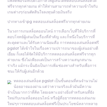
แพลตฟอร์มที่เปิดโอกาสให้ผู้เล่นได้ทดสอบเล่นสล็อตได้
ฟรีจากทุกค่ายเกม ทำให้ท่านสามารถทำความเข้าใจกับ
เกมต่างๆก่อนตัดสินใจลงทุนด้วยเงินจริง
ปากทางเข้าpg ทดสอบเล่นสล็อตฟรีจากทุกค่ายเกม
ในวงการเกมสล็อตออนไลน์ การเลือกเว็บที่ให้บริการที่
ตอบโจทย์ผู้เล่นเป็นเรื่องที่สำคัญ และก็หนึ่งในบริการที่
สะดุดตาและได้รับความนิยมคือ การทดลองเล่นสล็อตฟรี
pgslot ได้เข้าใจในเรื่องความปรารถนาของผู้เล่นอย่างดี
เยี่ยม ก็เลยได้จัดให้มีบริการทดลองเล่นสล็อตฟรีจากทุก
ค่ายเกม ซึ่งไม่เพียงแต่เป็นการสร้างความสนุกสนาน
ร่าเริง แม้กระนั้นยังเป็นการเพิ่มช่องทางสำหรับเพื่อการ
ชนะให้กับผู้เล่นอีกด้วย
ทดลองเล่นสล็อต pgslot เป็นขั้นตอนที่คนจำนวนไม่
น้อยอาจมองผ่าน แต่ว่าความจริงแล้วมันมีความ
จำเป็นมากกว่าที่คิด โดยเฉพาะอย่างยิ่งสำหรับคนที่ยัง
ใหม่กับเกมสล็อตออนไลน์ หรือผู้ที่อยากทดลองเล่นเกม
ใหม่ๆการทดสอบเล่นสล็อตฟรีเป็นประโยชน์หลากหลาย