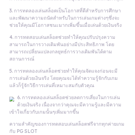
3. การทดลองเล่นสล็อตเป็นโอกาสที่ดีสำหรับการศึกษา
และพัฒนาความถนัดสำหรับในการเล่นเกมต่างๆซึ่งจะ
ช่วยให้คุณมีโอกาสชนะมากเพิ่มขึ้นเมื่อเล่นด้วยเงินจริง
4. การทดสอบเล่นสล็อตช่วยทำให้คุณปรับปรุงความ
สามารถในการวางเดิมพันอย่างมีประสิทธิภาพ โดย
สามารถเปลี่ยนแปลงกลยุทธ์การวางเดิมพันได้ตาม
สถานการณ์
5. การทดลองเล่นสล็อตช่วยทำให้คุณจัดแจงก่อนจะมี
การเล่นด้วยเงินจริง โดยคุณจะได้ทำความรู้จักกับเกม
แล้วก็รู้จักวิธีการเล่นที่เหมาะสมกับตัวคุณ
6. การทดลองเล่นสล็อตช่วยลดการเสี่ยงในการเล่น
ด้วยเงินจริง เนื่องจากว่าคุณจะมีความรู้และมีความ
เข้าใจเกี่ยวกับเกมนั้นๆเพิ่มมากขึ้น
ความสำคัญของการทดสอบเล่นสล็อตฟรีจากทุกค่ายเกม
กับ PG SLOT