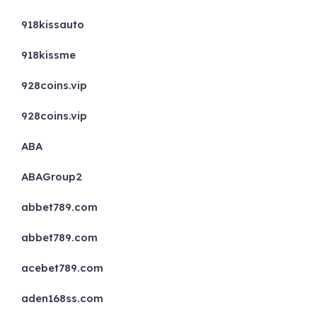
918kissauto
918kissme
928coins.vip
928coins.vip
ABA
ABAGroup2
abbet789.com
abbet789.com
acebet789.com
aden168ss.com