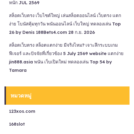
หนัก JUL 2569
สล็อตเว็บตรง เว็บไซต์ใหญ่ เล่นสล็อตออนไลน์ เว็บตรง แตก
ง่าย โบนัสคุ้มทุกวัน พนันออนไลน์ เว็บใหญ่ ทดลองเล่น Top
26 by Denis 188Bets4.com 28 ก.ย. 2026
สล็อตเว็บตรง สล็อตแตกง่าย มีจริงไหม? เจาะลึกระบบเกม
ฟีเจอร์ และปัจจัยที่เกี่ยวข้อง 5 July 2569 website แตกง่าย
jin888.asia พนัน เว็บเปิดใหม่ ทดลองเล่น Top 54 by
Tamara
หมวดหมู่
123xos.com
168slot