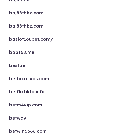
baj88thbz.com
baj88thbz.com
baslot168bet.com/
bbp168.me
bestbet
betboxclubs.com
betflixtikto.info
betm4vip.com
betway
betwin6666.com