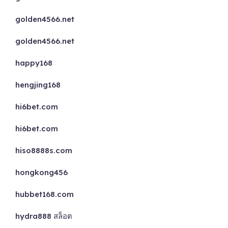
golden4566.net
golden4566.net
happy168
hengjing168
hi6bet.com
hi6bet.com
hiso8888s.com
hongkong456
hubbet168.com
hydra888 สล็อต