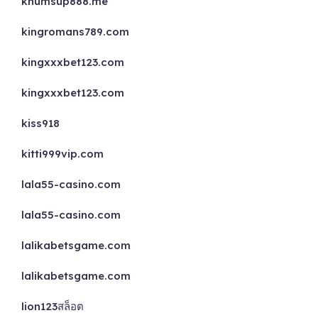
khumsup888.me
kingromans789.com
kingxxxbet123.com
kingxxxbet123.com
kiss918
kitti999vip.com
lala55-casino.com
lala55-casino.com
lalikabetsgame.com
lalikabetsgame.com
lion123สล็อต