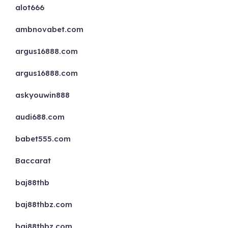
alot666
ambnovabet.com
argus16888.com
argus16888.com
askyouwin888
audi688.com
babet555.com
Baccarat
baj88thb
baj88thbz.com
baj88thbz.com