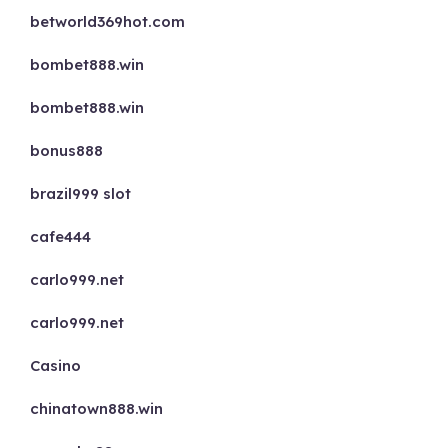
betworld369hot.com
bombet888.win
bombet888.win
bonus888
brazil999 slot
cafe444
carlo999.net
carlo999.net
Casino
chinatown888.win