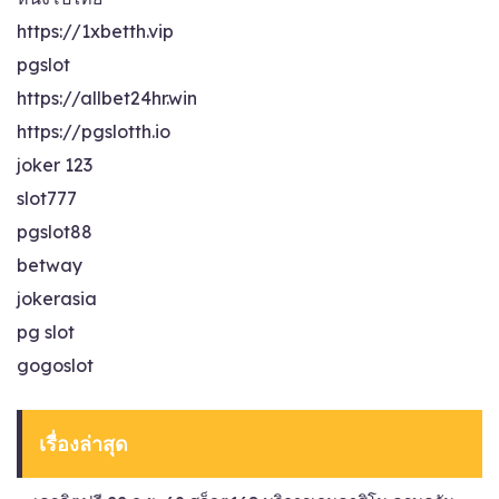
https://1xbetth.vip
pgslot
https://allbet24hr.win
https://pgslotth.io
joker 123
slot777
pgslot88
betway
jokerasia
pg slot
gogoslot
เรื่องล่าสุด