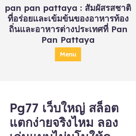
Skip
pan pan pattaya : สัมผัสรสชาติ
to
ที่อร่อยและเข้มข้นของอาหารท้อง
content
ถิ่นและอาหารต่างประเทศที่ Pan
Pan Pattaya
Menu
Pg77 เว็บใหญ่ สล็อต
แตกง่ายจริงไหม ลอง