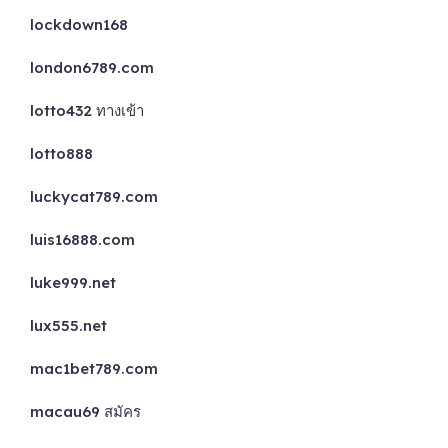
lockdown168
london6789.com
lotto432 ทางเข้า
lotto888
luckycat789.com
luis16888.com
luke999.net
lux555.net
mac1bet789.com
macau69 สมัคร