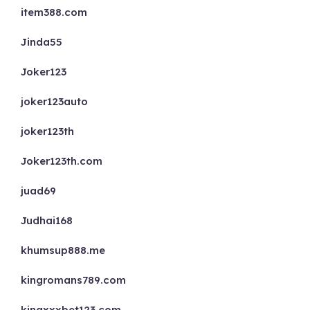
item388.com
Jinda55
Joker123
joker123auto
joker123th
Joker123th.com
juad69
Judhai168
khumsup888.me
kingromans789.com
kingxxxbet123.com