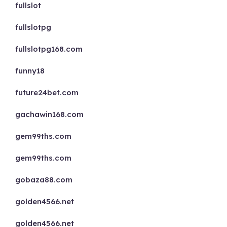
fullslot
fullslotpg
fullslotpg168.com
funny18
future24bet.com
gachawin168.com
gem99ths.com
gem99ths.com
gobaza88.com
golden4566.net
golden4566.net