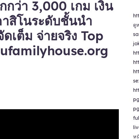
ือกกว่า 3,000 เกม เงิน
ht
คาสิโนระดับชั้นนำ
ดู
ัดเต็ม จ่ายจริง Top
sa
jo
cufamilyhouse.org
ht
ht
ht
se
ht
pg
p
fu
li
หน