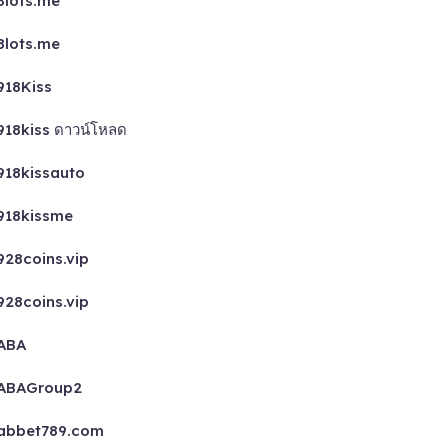
8lots.me
8lots.me
918Kiss
918kiss ดาวน์โหลด
918kissauto
918kissme
928coins.vip
928coins.vip
ABA
ABAGroup2
abbet789.com