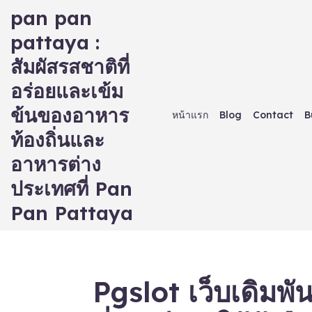
Skip
pan pan
to
pattaya :
content
สัมผัสรสชาติที่
อร่อยและเข้ม
ข้นของอาหาร
หน้าแรก
Blog
Contact
B
ท้องถิ่นและ
อาหารต่าง
ประเทศที่ Pan
Pan Pattaya
Pgslot เว็บเดิมพัน