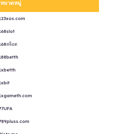
หมวดหมู่
123xos.com
168slot
168สล็อต
188betth
1xbetth
1xbit
1xgameth.com
77UFA
789pluss.com