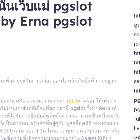
นเว็บแม่ pgslot
ht
 by Erna pgslot
ดู
sa
jo
ht
ht
ht
ที่สุด ประกันเกมสล็อตออนไลน์ลิขสิทธิ์แท้ มาตรฐาน
se
ht
pg
ลยค่ะนะครับ ด้วยเหตุว่าพวกเรา
pgslot
พร้อมให้บริการ
่ผ่านเอเย่นต์ที่เยี่ยมที่สุดเวลานี้ pgslotเว็บไซต์ตรงแท้
p
รงที่ได้รับการยืนยันลิขสิทธิ์แท้จากค่ายเกมชั้นหนึ่งระดับ
fu
เป็นพาร์ทเนอร์หลักที่อยู่คู่กับ ฟูลสล็อตพีจี ของพวกเรา
li
 3,000 เกมตลอด 1 วัน ไม่พลาดทุกความสนุกสนานร่าเริง
หน
โมชั่นรวมทั้งกิจกรรมมากมายมากไม่น้อยเลยทีเดียว