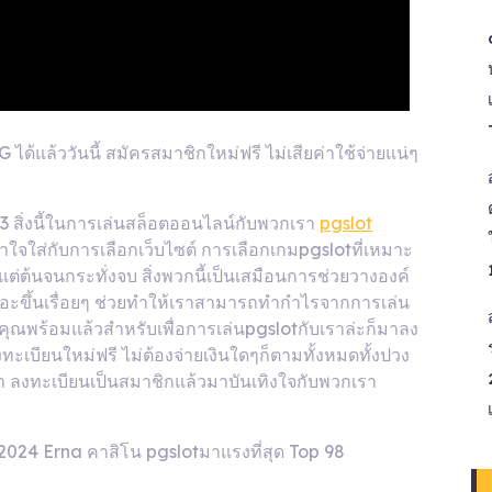
แล้ววันนี้ สมัครสมาชิกใหม่ฟรี ไม่เสียค่าใช้จ่ายแน่ๆ
3 สิ่งนี้ในการเล่นสล็อตออนไลน์กับพวกเรา
pgslot
าใจใส่กับการเลือกเว็บไซต์ การเลือกเกมpgslotที่เหมาะ
ต่ต้นจนกระทั่งจบ สิ่งพวกนี้เป็นเสมือนการช่วยวางองค์
ะขึ้นเรื่อยๆ ช่วยทำให้เราสามารถทำกำไรจากการเล่น
ิดคุณพร้อมแล้วสำหรับเพื่อการเล่นpgslotกับเราล่ะก็มาลง
ทะเบียนใหม่ฟรี ไม่ต้องจ่ายเงินใดๆก็ตามทั้งหมดทั้งปวง
้า ลงทะเบียนเป็นสมาชิกแล้วมาบันเทิงใจกับพวกเรา
 2024 Erna คาสิโน pgslotมาแรงที่สุด Top 98