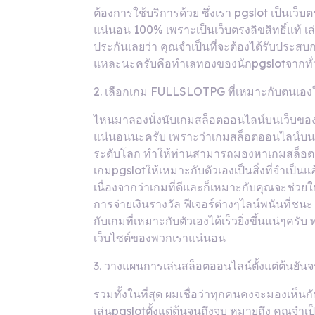
ต้องการใช้บริการด้วย ซึ่งเรา pgslot เป็นเว็บ
แน่นอน 100% เพราะเป็นเว็บตรงลิขสิทธิ์แท้ เล่
ประกันเลยว่า คุณจำเป็นที่จะต้องได้รับประสบการ
แหละนะครับคือทำเลทองของนักpgslotจากทั
2. เลือกเกม FULLSLOTPG ที่เหมาะกับตนเองให้
ไหนมาลองนั่งนับเกมสล็อตออนไลน์บนเว็บของพวก
แน่นอนนะครับ เพราะว่าเกมสล็อตออนไลน์บน 
ระดับโลก ทำให้ท่านสามารถมองหาเกมสล็อตออ
เกมpgslotให้เหมาะกับตัวเองเป็นสิ่งที่จำเป็
เนื่องจากว่าเกมที่ดีและก็เหมาะกับคุณจะช่วย
การจ่ายเงินรางวัล ฟีเจอร์ต่างๆไลน์พนันที่ชน
กับเกมที่เหมาะกับตัวเองได้เร็วยิ่งขึ้นแน่ๆครั
เว็บไซต์ของพวกเราแน่นอน
3. วางแผนการเล่นสล็อตออนไลน์ตั้งแต่ต้นยัน
รวมทั้งในที่สุด ผมเชื่อว่าทุกคนคงจะมองเห็น
เล่นpgslotตั้งแต่ต้นจนถึงจบ หมายถึง คุณจำเป