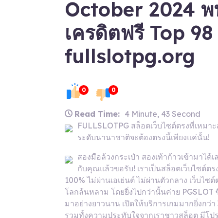
October 2024 พนั
เครดิตฟรี Top 98
fullslotpg.org
0
0
Read Time:
4 Minute, 43 Second
FULLSLOTPG สล็อตเว็บไซต์ตรงที่เหมาะสม
ระดับนานาชาติจะต้องตรงนี้เพียงแค่นั้น!
สองมือล้วงกระเป๋า สองเท้าก้าวเข้ามาได้เ
กับคุณแล้วขอรับ! เราเป็นสล็อตเว็บไซต์ตรงไม
100% ไม่ผ่านเอเย่นต์ ไม่ผ่านตัวกลาง เว็บไซต์ต
โลกล้นหลาม โดยยิ่งไปกว่านั้นค่าย PGSLOT ซึ่ง
มาอย่างยาวนาน เปิดให้บริการเกมมากยิ่งกว่า
รวมทั้งความประทับใจจากเราชาวสล็อต มีโปร