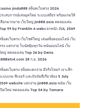
casino jinda888 สล็อตเว็บตรง 2026
ประสบการณ์เล่นยุคใหม่ ระบบเสถียร พร้อมเกมให้
เลือกมากมาย เว็บใหญ่ jin888.asia ทดลองเล่น
Top 99 by Franklin 6 webแจกหนัก JUL 2569
สล็อตเว็บตรง เว็บไซต์ใหญ่ เล่นสล็อตออนไลน์ เว็บ
ตรง แตกง่าย โบนัสคุ้มทุกวัน พนันออนไลน์ เว็บ
ใหญ่ ทดลองเล่น Top 26 by Denis
188Bets4.com 28 ก.ย. 2026
สล็อตเว็บตรง สล็อตแตกง่าย มีจริงไหม? เจาะลึก
ระบบเกม ฟีเจอร์ และปัจจัยที่เกี่ยวข้อง 5 July
2569 website แตกง่าย jin888.asia พนัน เว็บ
เปิดใหม่ ทดลองเล่น Top 54 by Tamara