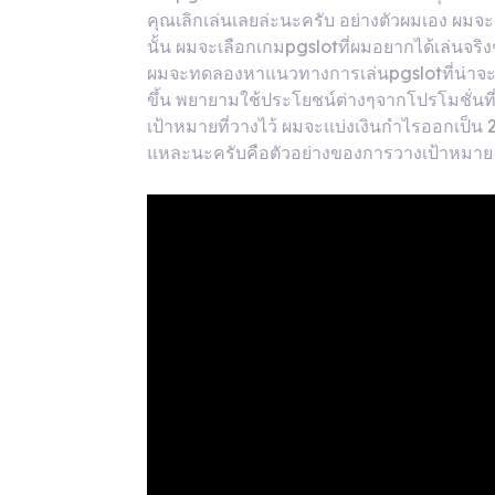
คุณเลิกเล่นเลยล่ะนะครับ อย่างตัวผมเอง ผม
นั้น ผมจะเลือกเกมpgslotที่ผมอยากได้เล่นจริ
ผมจะทดลองหาแนวทางการเล่นpgslotที่น่าจะช
ขึ้น พยายามใช้ประโยชน์ต่างๆจากโปรโมชั่นที่ม
เป้าหมายที่วางไว้ ผมจะแบ่งเงินกำไรออกเป็น 2
แหละนะครับคือตัวอย่างของการวางเป้าหมาย