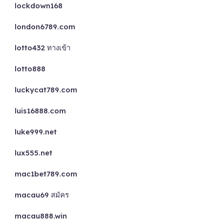
lockdown168
london6789.com
lotto432 ทางเข้า
lotto888
luckycat789.com
luis16888.com
luke999.net
lux555.net
mac1bet789.com
macau69 สมัคร
macau888.win