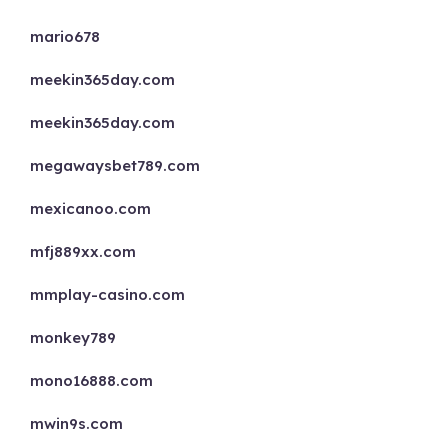
mario678
meekin365day.com
meekin365day.com
megawaysbet789.com
mexicanoo.com
mfj889xx.com
mmplay-casino.com
monkey789
mono16888.com
mwin9s.com