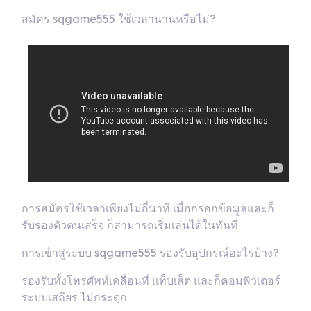
สมัคร sqgame555 ใช้เวลานานหรือไม่?
การสมัครใช้เวลาเพียงไม่กี่นาที เมื่อกรอกข้อมูลและก็
รับรองตัวตนเสร็จ ก็สามารถเริ่มเล่นได้ในทันที
การเข้าสู่ระบบ sqgame555 รองรับอุปกรณ์อะไรบ้าง?
รองรับทั้งโทรศัพท์เคลื่อนที่ แท็บเล็ต และก็คอมพิวเตอร์
ระบบเสถียร ไม่กระตุก