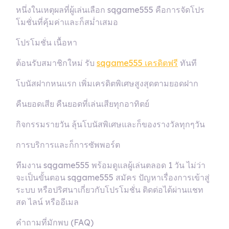
หนึ่งในเหตุผลที่ผู้เล่นเลือก sqgame555 คือการจัดโปร
โมชั่นที่คุ้มค่าและก็สม่ำเสมอ
โปรโมชั่น เนื้อหา
ต้อนรับสมาชิกใหม่ รับ
sqgame555 เครดิตฟรี
ทันที
โบนัสฝากหนแรก เพิ่มเครดิตพิเศษสูงสุดตามยอดฝาก
คืนยอดเสีย คืนยอดที่เล่นเสียทุกอาทิตย์
กิจกรรมรายวัน ลุ้นโบนัสพิเศษและก็ของรางวัลทุกๆวัน
การบริการและก็การซัพพอร์ต
ทีมงาน sqgame555 พร้อมดูแลผู้เล่นตลอด 1 วัน ไม่ว่า
จะเป็นขั้นตอน sqgame555 สมัคร ปัญหาเรื่องการเข้าสู่
ระบบ หรือปริศนาเกี่ยวกับโปรโมชั่น ติดต่อได้ผ่านแชท
สด ไลน์ หรืออีเมล
คำถามที่มักพบ (FAQ)