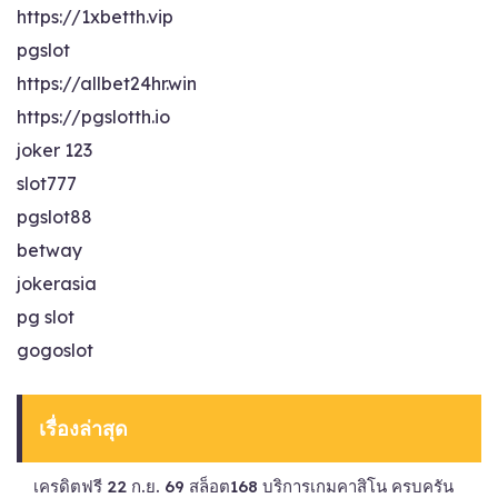
https://1xbetth.vip
pgslot
https://allbet24hr.win
https://pgslotth.io
joker 123
slot777
pgslot88
betway
jokerasia
pg slot
gogoslot
เรื่องล่าสุด
เครดิตฟรี 22 ก.ย. 69 สล็อต168 บริการเกมคาสิโน ครบครัน