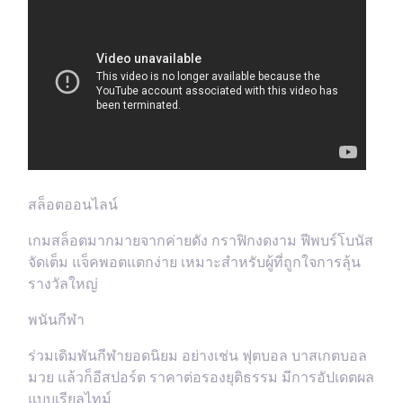
สล็อตออนไลน์
เกมสล็อตมากมายจากค่ายดัง กราฟิกงดงาม ฟีพบร์โบนัส
จัดเต็ม แจ็คพอตแตกง่าย เหมาะสำหรับผู้ที่ถูกใจการลุ้น
รางวัลใหญ่
พนันกีฬา
ร่วมเดิมพันกีฬายอดนิยม อย่างเช่น ฟุตบอล บาสเกตบอล
มวย แล้วก็อีสปอร์ต ราคาต่อรองยุติธรรม มีการอัปเดตผล
แบบเรียลไทม์