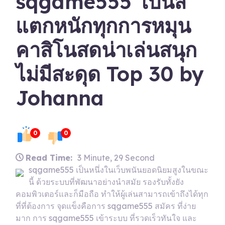
sqgame555 โบนัส
แตกหนักทุกการหมุน
คาสิโนสดน่าเล่นสนุก
ไม่มีสะดุด Top 30 by
Johanna
0
0
Read Time:
3 Minute, 29 Second
sqgame555 เป็นหนึ่งในเว็บพนันยอดนิยมสูงในขณะ
นี้ ด้วยระบบที่พัฒนาอย่างนำสมัย รองรับทั้งยัง
คอมพิวเตอร์และก็มือถือ ทำให้ผู้เล่นสามารถเข้าถึงได้ทุก
ที่ที่ต้องการ จุดแข็งคือการ sqgame555 สมัคร ที่ง่าย
มาก การ sqgame555 เข้าระบบ ที่รวดเร็วทันใจ และ