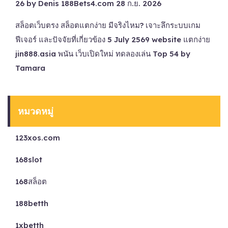
26 by Denis 188Bets4.com 28 ก.ย. 2026
สล็อตเว็บตรง สล็อตแตกง่าย มีจริงไหม? เจาะลึกระบบเกม
ฟีเจอร์ และปัจจัยที่เกี่ยวข้อง 5 July 2569 website แตกง่าย
jin888.asia พนัน เว็บเปิดใหม่ ทดลองเล่น Top 54 by
Tamara
หมวดหมู่
123xos.com
168slot
168สล็อต
188betth
1xbetth