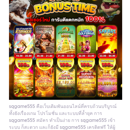
sqgame555 คือเว็บเดิมพันออนไลน์ที่ครบถ้วนบริบูรณ์
ทั้งยังเรื่องเกม โปรโมชั่น และระบบที่ล้ำยุค การ
sqgame555 สมัคร ทำเป็นง่าย การ sqgame555 เข้า
ระบบ ก็สะดวก และก็ยังมี sqgame555 เครดิตฟรี ให้ผู้