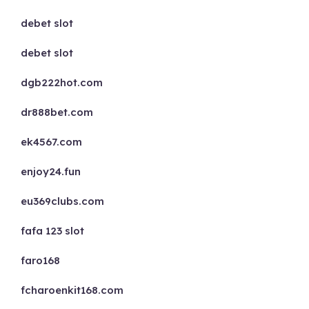
debet slot
debet slot
dgb222hot.com
dr888bet.com
ek4567.com
enjoy24.fun
eu369clubs.com
fafa 123 slot
faro168
fcharoenkit168.com