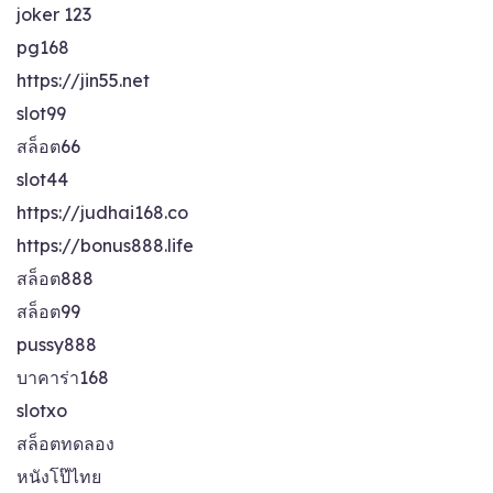
joker 123
pg168
https://jin55.net
slot99
สล็อต66
slot44
https://judhai168.co
https://bonus888.life
สล็อต888
สล็อต99
pussy888
บาคาร่า168
slotxo
สล็อตทดลอง
หนังโป๊ไทย