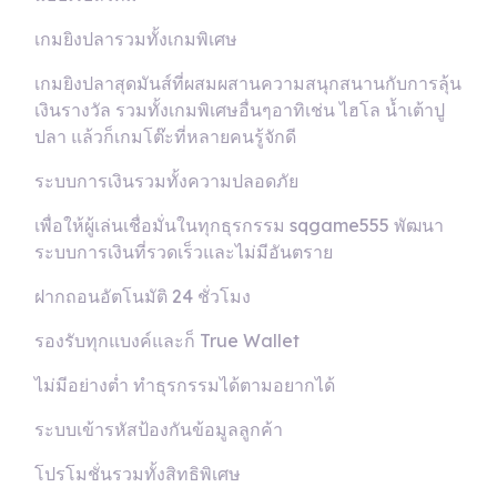
เกมยิงปลารวมทั้งเกมพิเศษ
เกมยิงปลาสุดมันส์ที่ผสมผสานความสนุกสนานกับการลุ้น
เงินรางวัล รวมทั้งเกมพิเศษอื่นๆอาทิเช่น ไฮโล น้ำเต้าปู
ปลา แล้วก็เกมโต๊ะที่หลายคนรู้จักดี
ระบบการเงินรวมทั้งความปลอดภัย
เพื่อให้ผู้เล่นเชื่อมั่นในทุกธุรกรรม sqgame555 พัฒนา
ระบบการเงินที่รวดเร็วและไม่มีอันตราย
ฝากถอนอัตโนมัติ 24 ชั่วโมง
รองรับทุกแบงค์และก็ True Wallet
ไม่มีอย่างต่ำ ทำธุรกรรมได้ตามอยากได้
ระบบเข้ารหัสป้องกันข้อมูลลูกค้า
โปรโมชั่นรวมทั้งสิทธิพิเศษ