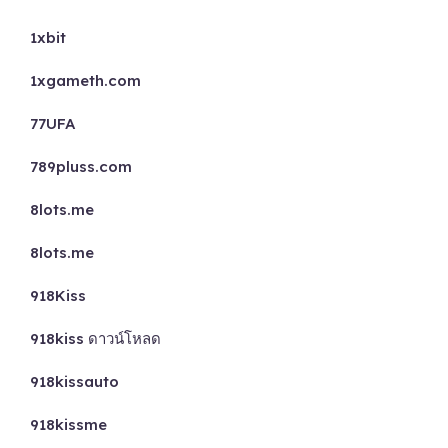
1xbit
1xgameth.com
77UFA
789pluss.com
8lots.me
8lots.me
918Kiss
918kiss ดาวน์โหลด
918kissauto
918kissme