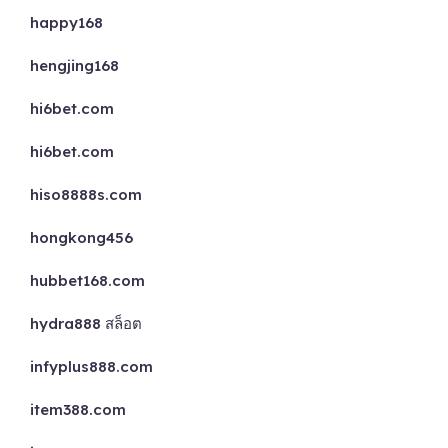
happy168
hengjing168
hi6bet.com
hi6bet.com
hiso8888s.com
hongkong456
hubbet168.com
hydra888 สล็อต
infyplus888.com
item388.com