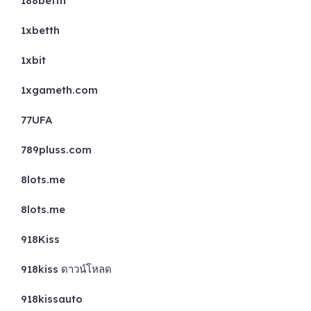
188betth
1xbetth
1xbit
1xgameth.com
77UFA
789pluss.com
8lots.me
8lots.me
918Kiss
918kiss ดาวน์โหลด
918kissauto