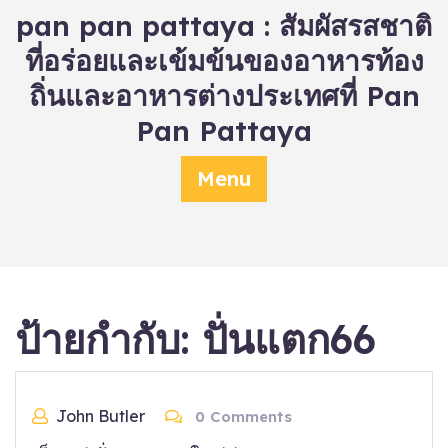
Skip
pan pan pattaya : สัมผัสรสชาติ
to
ที่อร่อยและเข้มข้นของอาหารท้อง
content
ถิ่นและอาหารต่างประเทศที่ Pan
Pan Pattaya
Menu
ป้ายกำกับ:
ปั่นแตก66
John Butler
0 Comments