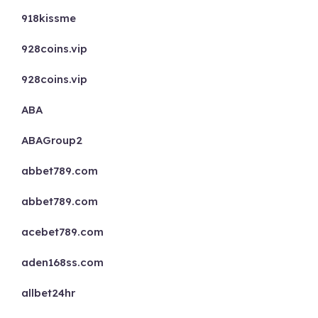
918kissme
928coins.vip
928coins.vip
ABA
ABAGroup2
abbet789.com
abbet789.com
acebet789.com
aden168ss.com
allbet24hr