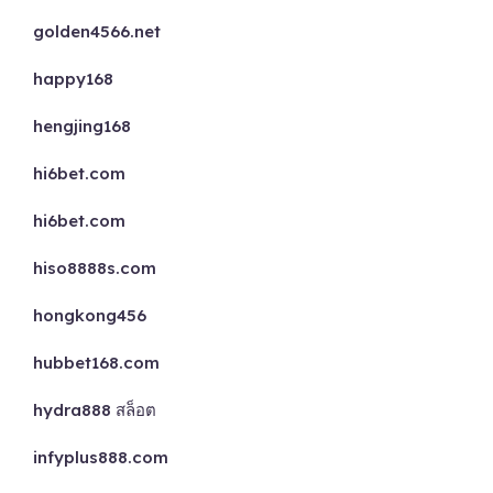
golden4566.net
happy168
hengjing168
hi6bet.com
hi6bet.com
hiso8888s.com
hongkong456
hubbet168.com
hydra888 สล็อต
infyplus888.com