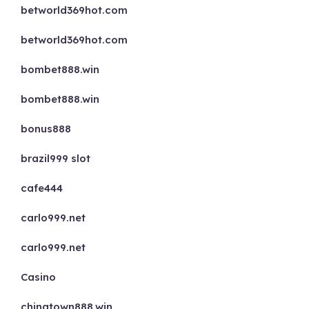
betworld369hot.com
betworld369hot.com
bombet888.win
bombet888.win
bonus888
brazil999 slot
cafe444
carlo999.net
carlo999.net
Casino
chinatown888.win