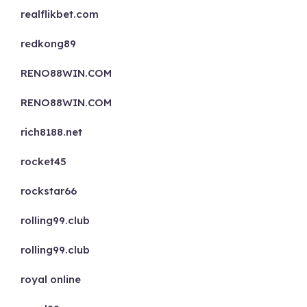
realflikbet.com
redkong89
RENO88WIN.COM
RENO88WIN.COM
rich8188.net
rocket45
rockstar66
rolling99.club
rolling99.club
royal online