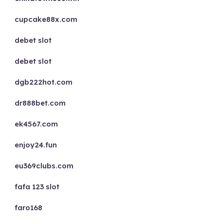
cupcake88x.com
debet slot
debet slot
dgb222hot.com
dr888bet.com
ek4567.com
enjoy24.fun
eu369clubs.com
fafa 123 slot
faro168