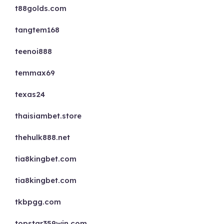
t88golds.com
tangtem168
teenoi888
temmax69
texas24
thaisiambet.store
thehulk888.net
tia8kingbet.com
tia8kingbet.com
tkbpgg.com
topstar359win.com