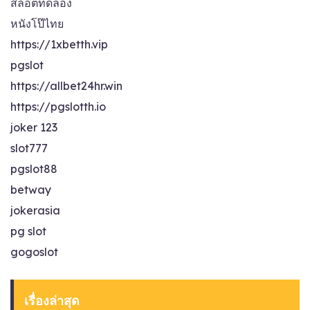
สล็อตทดลอง
หนังโป๊ไทย
https://1xbetth.vip
pgslot
https://allbet24hr.win
https://pgslotth.io
joker 123
slot777
pgslot88
betway
jokerasia
pg slot
gogoslot
เรื่องล่าสุด