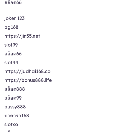
สล็อต66
joker 123
pg168
https://jin55.net
slot99
สล็อต66
slot44
https://judhai168.co
https://bonus888.life
สล็อต888
สล็อต99
pussy888
บาคาร่า168
slotxo