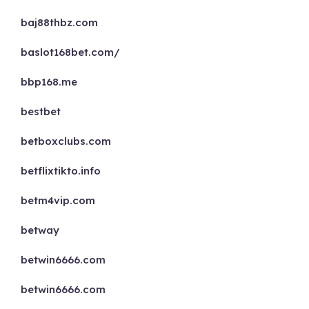
baj88thbz.com
baslot168bet.com/
bbp168.me
bestbet
betboxclubs.com
betflixtikto.info
betm4vip.com
betway
betwin6666.com
betwin6666.com