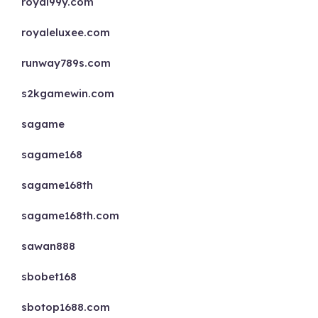
royal99y.com
royaleluxee.com
runway789s.com
s2kgamewin.com
sagame
sagame168
sagame168th
sagame168th.com
sawan888
sbobet168
sbotop1688.com