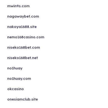
mwin9s.com
nagawaybet.com
nakoya1688.site
nemo168casino.com
niseko168bet.com
niseko168bet.net
no1huay
no1huay.com
okcasino
onesiamclub.site