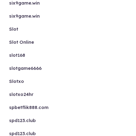
six9game.win
six9game.win
Slot
Slot Online
slot168
slotgame6666
Slotxo
slotxo24hr
spbetflik888.com
spd123.club
spd123.club