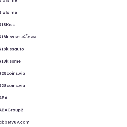
8lots.me
8lots.me
918Kiss
918kiss ดาวน์โหลด
918kissauto
918kissme
928coins.vip
928coins.vip
ABA
ABAGroup2
abbet789.com