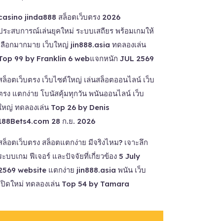
casino jinda888 สล็อตเว็บตรง 2026
ประสบการณ์เล่นยุคใหม่ ระบบเสถียร พร้อมเกมให้
เลือกมากมาย เว็บใหญ่ jin888.asia ทดลองเล่น
Top 99 by Franklin 6 webแจกหนัก JUL 2569
สล็อตเว็บตรง เว็บไซต์ใหญ่ เล่นสล็อตออนไลน์ เว็บ
ตรง แตกง่าย โบนัสคุ้มทุกวัน พนันออนไลน์ เว็บ
ใหญ่ ทดลองเล่น Top 26 by Denis
188Bets4.com 28 ก.ย. 2026
สล็อตเว็บตรง สล็อตแตกง่าย มีจริงไหม? เจาะลึก
ระบบเกม ฟีเจอร์ และปัจจัยที่เกี่ยวข้อง 5 July
2569 website แตกง่าย jin888.asia พนัน เว็บ
เปิดใหม่ ทดลองเล่น Top 54 by Tamara