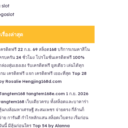
 slot
goslot
เรื่องล่าสุด
เครดิตฟรี 22 ก.ย. 69 สล็อต168 บริการเกมคาสิโน
ครบครัน 24 ชั่วโมง โปรโมชั่นเครดิตฟรี 100%
กล่องสุ่มเฮงเฮง รับเครดิตฟรี ยูสเดียว เล่นได้ทุก
เกม เครดิตฟรี แจก เครดิตฟรี เยอะที่สุด Top 28
by Rosalie Hengjing168d.com
Tangtem168 tangtem168e.com 1 ก.ย. 2026
tangtem168 เว็บเดียวครบ ทั้งสล็อตและบาคาร่า
ลุ้นกงล้อมหาเศรษฐี สะสมเพชร จ่ายตรง กี่ล้านก็
จ่าย การันตี กำไรหลักแสน สล็อตเว็บตรง เริ่มก่อน
วันนี้ มีลุ้นก่อนใคร Top 54 by Alanna