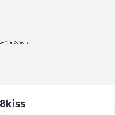
uy This Domain
8kiss