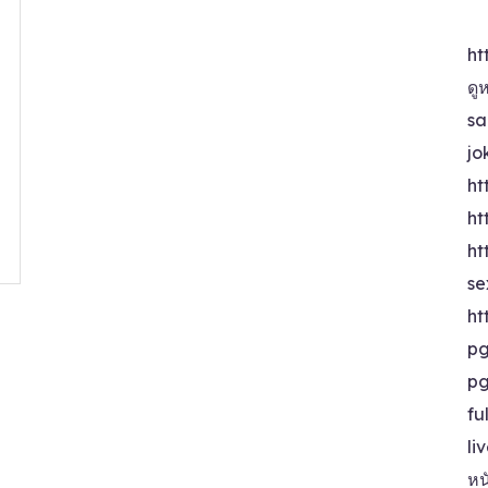
ht
ดู
sa
jo
ht
ht
ht
se
ht
pg
p
fu
li
หน