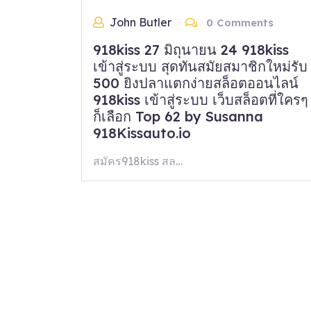
John Butler
0 Comments
918kiss 27 มิถุนายน 24 918kiss
เข้าสู่ระบบ สุดทันสมัยสมาชิกใหม่รับ
500 ยิงปลาแตกง่ายสล็อตออนไลน์
918kiss เข้าสู่ระบบ เว็บสล็อตที่ใครๆ
ก็เลือก Top 62 by Susanna
918Kissauto.io
สมัคร918kiss สล…