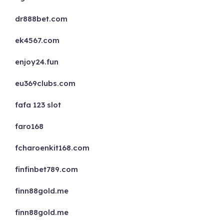
dr888bet.com
ek4567.com
enjoy24.fun
eu369clubs.com
fafa 123 slot
faro168
fcharoenkit168.com
finfinbet789.com
finn88gold.me
finn88gold.me