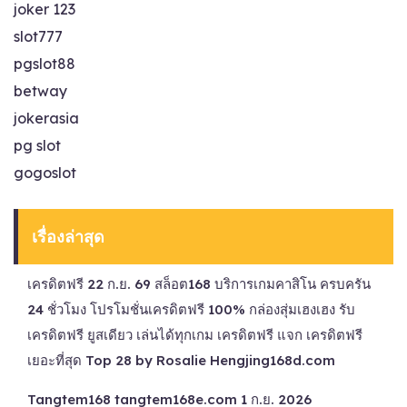
joker 123
slot777
pgslot88
betway
jokerasia
pg slot
gogoslot
เรื่องล่าสุด
เครดิตฟรี 22 ก.ย. 69 สล็อต168 บริการเกมคาสิโน ครบครัน
24 ชั่วโมง โปรโมชั่นเครดิตฟรี 100% กล่องสุ่มเฮงเฮง รับ
เครดิตฟรี ยูสเดียว เล่นได้ทุกเกม เครดิตฟรี แจก เครดิตฟรี
เยอะที่สุด Top 28 by Rosalie Hengjing168d.com
Tangtem168 tangtem168e.com 1 ก.ย. 2026