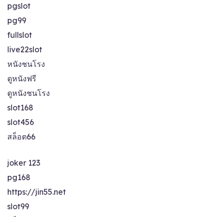
pgslot
pg99
fullslot
live22slot
หนังชนโรง
ดูหนังฟรี
ดูหนังชนโรง
slot168
slot456
สล็อต66
joker 123
pg168
https://jin55.net
slot99