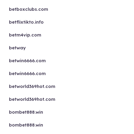
betboxclubs.com
betflixtikto.info
betm4vip.com
betway
betwin6666.com
betwin6666.com
betworld369hot.com
betworld369hot.com
bombet888.win
bombet888.win