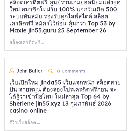
สล็อตเครดิตฟรี ศูนย์รวมเกมยอดนิยมแห่งยุค
ใหม่ สมาชิกใหม่รับ 100% แจกวันเกิด 500
ระบบทันสมัย รองรับทุกไลฟ์สไตล์ สล็อต
เครดิตฟรี สมัครไว้ก่อน คุ้มกว่า Top 53 by
Maxie jin55.guru 25 September 26
สล็อตเครดิตฟรี …
John Butler
0 Comments
เว็บเปิดใหม่ jinda55 เว็บแจกหนัก สล็อตสาย
ปั่น สายหมุน ต้องลองโปรเครดิตฟรีก่อน จะ
ได้รู้ว่าเข้ามือไหม ใหม่ล่าสุด Top 64 by
Sherlene jin55.xyz 13 กุมภาพันธ์ 2026
casino online
รีวิวเว็บสล็อต …