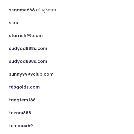
ssgame666 เข้าสู่ระบบ
ssru
starrich99.com
sudyod888s.com
sudyod888s.com
sunny9999club.com
t88golds.com
tangtem168
teenoi888
temmax69