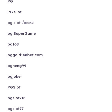
PG
PG Slot
pg slot เว็บตรง
pg SuperGame
pg168
pggold168bet.com
pgheng99
pgjoker
PGSlot
pgslot718
pgslot77