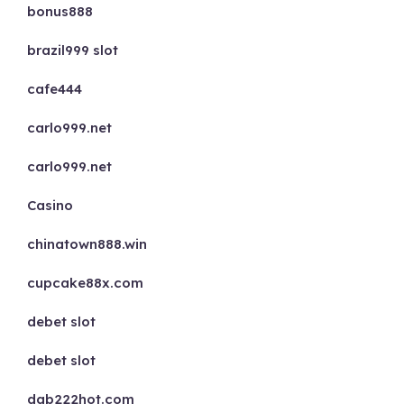
bonus888
brazil999 slot
cafe444
carlo999.net
carlo999.net
Casino
chinatown888.win
cupcake88x.com
debet slot
debet slot
dgb222hot.com