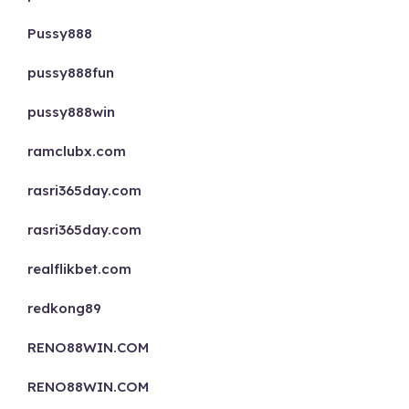
Pussy888
pussy888fun
pussy888win
ramclubx.com
rasri365day.com
rasri365day.com
realflikbet.com
redkong89
RENO88WIN.COM
RENO88WIN.COM