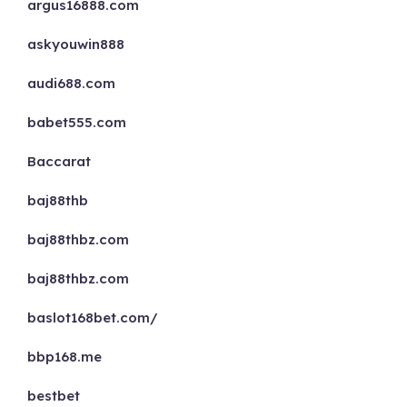
argus16888.com
askyouwin888
audi688.com
babet555.com
Baccarat
baj88thb
baj88thbz.com
baj88thbz.com
baslot168bet.com/
bbp168.me
bestbet