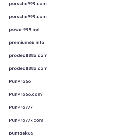
porsche999.com
porsche999.com
power999.net
premium66.info
proded888x.com
proded888x.com
PunPro66
PunPro66.com
PunPro777
PunPro777.com
puntaek66