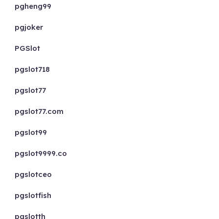
pgheng99
pgjoker
PGSlot
pgslot718
pgslot77
pgslot77.com
pgslot99
pgslot9999.co
pgslotceo
pgslotfish
pgslotth