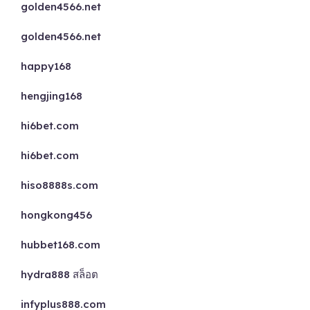
golden4566.net
golden4566.net
happy168
hengjing168
hi6bet.com
hi6bet.com
hiso8888s.com
hongkong456
hubbet168.com
hydra888 สล็อต
infyplus888.com