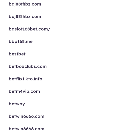
baj88thbz.com
baj88thbz.com
baslot168bet.com/
bbp168.me
bestbet
betboxclubs.com
betflixtikto.info
betm4vip.com
betway
betwin6666.com
betwin6666.com