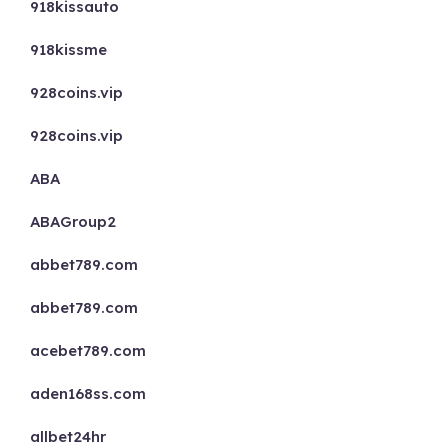
918kissauto
918kissme
928coins.vip
928coins.vip
ABA
ABAGroup2
abbet789.com
abbet789.com
acebet789.com
aden168ss.com
allbet24hr