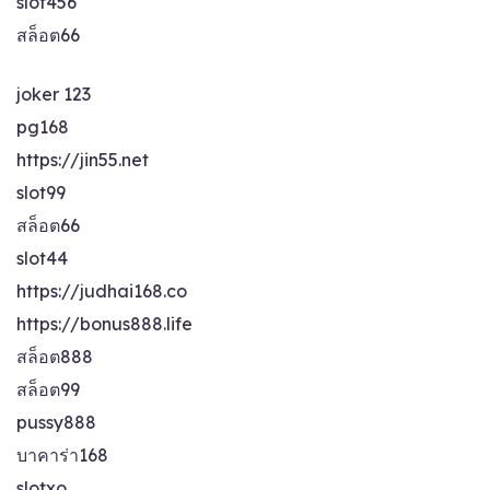
slot456
สล็อต66
joker 123
pg168
https://jin55.net
slot99
สล็อต66
slot44
https://judhai168.co
https://bonus888.life
สล็อต888
สล็อต99
pussy888
บาคาร่า168
slotxo