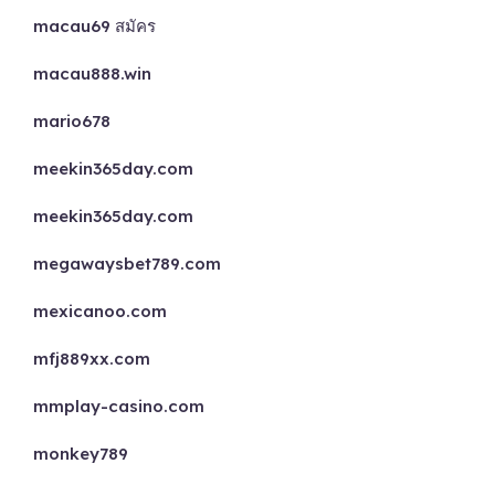
macau69 สมัคร
macau888.win
mario678
meekin365day.com
meekin365day.com
megawaysbet789.com
mexicanoo.com
mfj889xx.com
mmplay-casino.com
monkey789