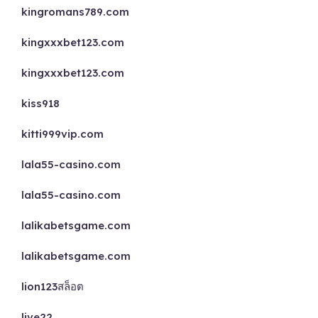
kingromans789.com
kingxxxbet123.com
kingxxxbet123.com
kiss918
kitti999vip.com
lala55-casino.com
lala55-casino.com
lalikabetsgame.com
lalikabetsgame.com
lion123สล็อต
live22