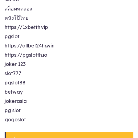
สล็อตทดลอง
หนังโป๊ไทย
https://1xbetth.vip
pgslot
https://allbet24hr.win
https://pgslotth.io
joker 123
slot777
pgslot88
betway
jokerasia
pg slot
gogoslot