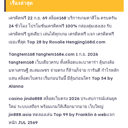
เรื่องล่าสุด
เครดิตฟรี 22 ก.ย. 69 สล็อต168 บริการเกมคาสิโน ครบครัน
24 ชั่วโมง โปรโมชั่นเครดิตฟรี 100% กล่องสุ่มเฮงเฮง รับ
เครดิตฟรี ยูสเดียว เล่นได้ทุกเกม เครดิตฟรี แจก เครดิตฟรี
เยอะที่สุด Top 28 by Rosalie Hengjing168d.com
Tangtem168 tangtem168e.com 1 ก.ย. 2026
tangtem168 เว็บเดียวครบ ทั้งสล็อตและบาคาร่า ลุ้นกงล้อ
มหาเศรษฐี สะสมเพชร จ่ายตรง กี่ล้านก็จ่าย การันตี กำไรหลัก
แสน สล็อตเว็บตรง เริ่มก่อนวันนี้ มีลุ้นก่อนใคร Top 54 by
Alanna
casino jinda888 สล็อตเว็บตรง 2026 ประสบการณ์เล่นยุค
ใหม่ ระบบเสถียร พร้อมเกมให้เลือกมากมาย เว็บใหญ่
jin888.asia ทดลองเล่น Top 99 by Franklin 6 webแจก
หนัก JUL 2569