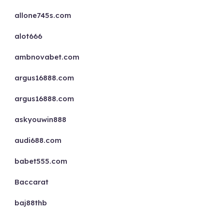
allone745s.com
alot666
ambnovabet.com
argus16888.com
argus16888.com
askyouwin888
audi688.com
babet555.com
Baccarat
baj88thb