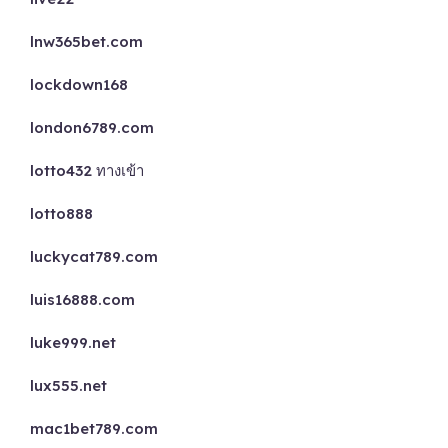
lnw365bet.com
lockdown168
london6789.com
lotto432 ทางเข้า
lotto888
luckycat789.com
luis16888.com
luke999.net
lux555.net
mac1bet789.com