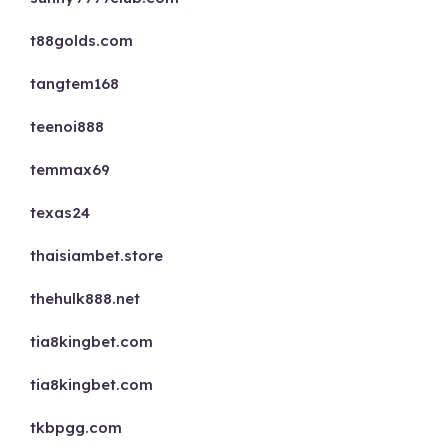
t88golds.com
tangtem168
teenoi888
temmax69
texas24
thaisiambet.store
thehulk888.net
tia8kingbet.com
tia8kingbet.com
tkbpgg.com