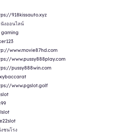
tps://918kissauto.xyz
หนังออนไลน์
 gaming
ker123
tp://www.movie87hd.com
tps://www.pussy888play.com
tps://pussy888win.com
xybaccarat
tps://www.pgslot.golf
slot
g99
llslot
ve22slot
ังชนโรง