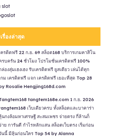
 slot
goslot
เรื่องล่าสุด
เครดิตฟรี 22 ก.ย. 69 สล็อต168 บริการเกมคาสิโน
ครบครัน 24 ชั่วโมง โปรโมชั่นเครดิตฟรี 100%
กล่องสุ่มเฮงเฮง รับเครดิตฟรี ยูสเดียว เล่นได้ทุก
เกม เครดิตฟรี แจก เครดิตฟรี เยอะที่สุด Top 28
by Rosalie Hengjing168d.com
Tangtem168 tangtem168e.com 1 ก.ย. 2026
tangtem168 เว็บเดียวครบ ทั้งสล็อตและบาคาร่า
ลุ้นกงล้อมหาเศรษฐี สะสมเพชร จ่ายตรง กี่ล้านก็
จ่าย การันตี กำไรหลักแสน สล็อตเว็บตรง เริ่มก่อน
วันนี้ มีลุ้นก่อนใคร Top 54 by Alanna