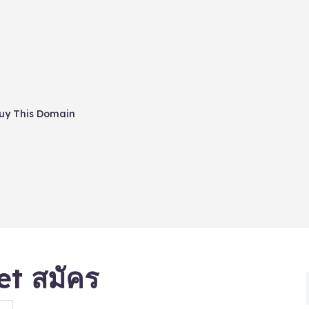
uy This Domain
et สมัคร