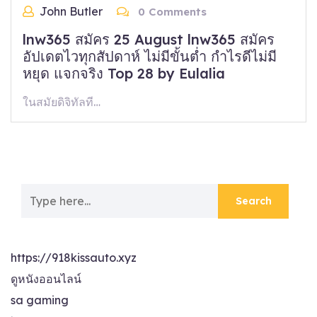
John Butler
0 Comments
lnw365 สมัคร 25 August lnw365 สมัคร
อัปเดตไวทุกสัปดาห์ ไม่มีขั้นต่ำ กำไรดีไม่มี
หยุด แจกจริง Top 28 by Eulalia
ในสมัยดิจิทัลที…
https://918kissauto.xyz
ดูหนังออนไลน์
sa gaming