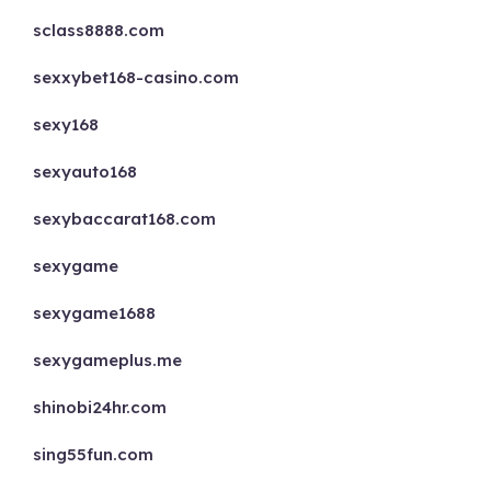
sclass8888.com
sexxybet168-casino.com
sexy168
sexyauto168
sexybaccarat168.com
sexygame
sexygame1688
sexygameplus.me
shinobi24hr.com
sing55fun.com