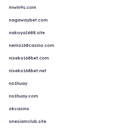
mwin9s.com
nagawaybet.com
nakoya1688.site
nemo168casino.com
niseko168bet.com
niseko168bet.net
no1huay
no1huay.com
okcasino
onesiamclub.site