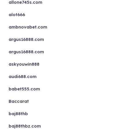
allone745s.com
alot666
ambnovabet.com
argus16888.com
argus16888.com
askyouwin888
audi688.com
babet555.com
Baccarat
baj88thb
baj88thbz.com