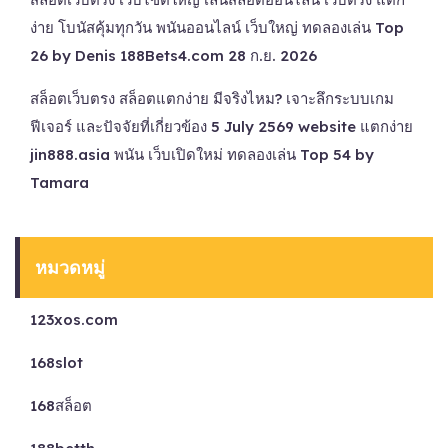
ง่าย โบนัสคุ้มทุกวัน พนันออนไลน์ เว็บใหญ่ ทดลองเล่น Top
26 by Denis 188Bets4.com 28 ก.ย. 2026
สล็อตเว็บตรง สล็อตแตกง่าย มีจริงไหม? เจาะลึกระบบเกม
ฟีเจอร์ และปัจจัยที่เกี่ยวข้อง 5 July 2569 website แตกง่าย
jin888.asia พนัน เว็บเปิดใหม่ ทดลองเล่น Top 54 by
Tamara
หมวดหมู่
123xos.com
168slot
168สล็อต