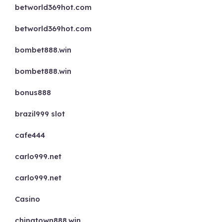
betworld369hot.com
betworld369hot.com
bombet888.win
bombet888.win
bonus888
brazil999 slot
cafe444
carlo999.net
carlo999.net
Casino
chinatown888.win