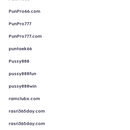
PunPro66.com
PunPro777
PunPro777.com
puntaek66
Pussy888
pussy888fun
pussy888win
ramclubx.com
rasri365day.com
rasri365day.com