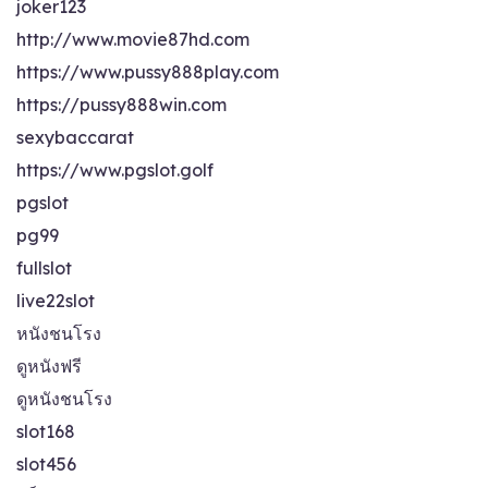
joker123
http://www.movie87hd.com
https://www.pussy888play.com
https://pussy888win.com
sexybaccarat
https://www.pgslot.golf
pgslot
pg99
fullslot
live22slot
หนังชนโรง
ดูหนังฟรี
ดูหนังชนโรง
slot168
slot456